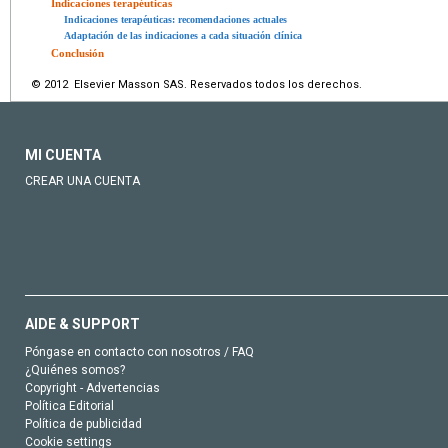
Indicaciones terapéuticas
Indicaciones terapéuticas: recomendaciones actuales
Adaptación de las indicaciones a cada situación clínica
Conclusión
© 2012 Elsevier Masson SAS. Reservados todos los derechos.
MI CUENTA
CREAR UNA CUENTA
AIDE & SUPPORT
Póngase en contacto con nosotros / FAQ
¿Quiénes somos?
Copyright - Advertencias
Política Editorial
Política de publicidad
Cookie settings