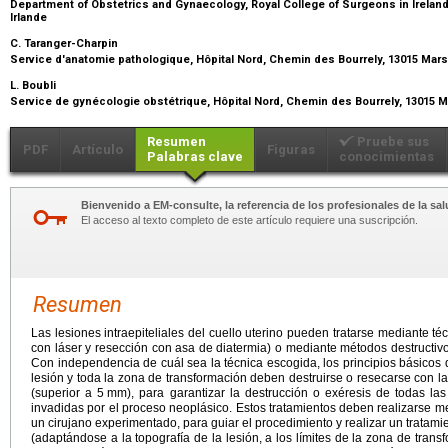
Department of Obstetrics and Gynaecology, Royal College of Surgeons in Irelan
Irlande
C. Taranger-Charpin
Service d'anatomie pathologique, Hôpital Nord, Chemin des Bourrely, 13015 Mars
L. Boubli
Service de gynécologie obstétrique, Hôpital Nord, Chemin des Bourrely, 13015 M
Resumen
Pruebe sus
PDF
Artículo
Figuras
Palabras clave
conocimientas
Bienvenido a EM-consulte, la referencia de los profesionales de la sal
El acceso al texto completo de este artículo requiere una suscripción.
Resumen
Las lesiones intraepiteliales del cuello uterino pueden tratarse mediante té
con láser y resección con asa de diatermia) o mediante métodos destructivos
Con independencia de cuál sea la técnica escogida, los principios básicos 
lesión y toda la zona de transformación deben destruirse o resecarse con l
(superior a 5
mm), para garantizar la destrucción o exéresis de todas las
invadidas por el proceso neoplásico. Estos tratamientos deben realizarse me
un cirujano experimentado, para guiar el procedimiento y realizar un trata
(adaptándose a la topografía de la lesión, a los límites de la zona de transf