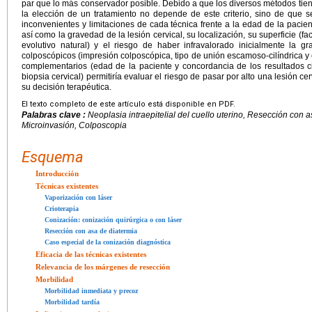
par que lo más conservador posible. Debido a que los diversos métodos tien
la elección de un tratamiento no depende de este criterio, sino de que 
inconvenientes y limitaciones de cada técnica frente a la edad de la pac
así como la gravedad de la lesión cervical, su localización, su superficie (fa
evolutivo natural) y el riesgo de haber infravalorado inicialmente la gra
colposcópicos (impresión colposcópica, tipo de unión escamoso-cilíndrica y e
complementarios (edad de la paciente y concordancia de los resultados cito
biopsia cervical) permitiría evaluar el riesgo de pasar por alto una lesión cerv
su decisión terapéutica.
El texto completo de este artículo está disponible en PDF.
Palabras clave :
Neoplasia intraepitelial del cuello uterino, Resección con 
Microinvasión, Colposcopia
Esquema
Introducción
Técnicas existentes
Vaporización con láser
Crioterapia
Conización: conización quirúrgica o con láser
Resección con asa de diatermia
Caso especial de la conización diagnóstica
Eficacia de las técnicas existentes
Relevancia de los márgenes de resección
Morbilidad
Morbilidad inmediata y precoz
Morbilidad tardía