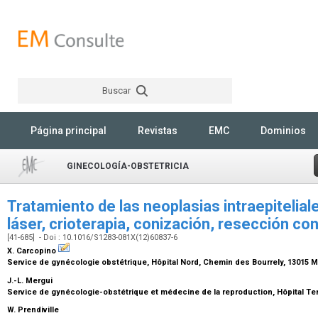
Buscar
Rechercher
Página principal
Revistas
EMC
Dominios
GINECOLOGÍA-OBSTETRICIA
Tratamiento de las neoplasias intraepiteliale
láser, crioterapia, conización, resección co
[41-685] - Doi : 10.1016/S1283-081X(12)60837-6
X. Carcopino
Service de gynécologie obstétrique, Hôpital Nord, Chemin des Bourrely, 13015 M
J.-L. Mergui
Service de gynécologie-obstétrique et médecine de la reproduction, Hôpital Teno
W. Prendiville