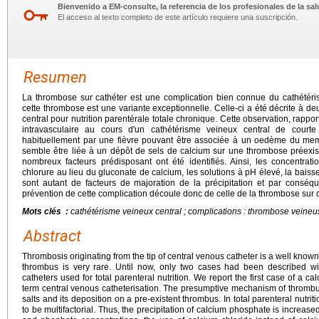
Bienvenido a EM-consulte, la referencia de los profesionales de la sal
El acceso al texto completo de este artículo requiere una suscripción.
Resumen
La thrombose sur cathéter est une complication bien connue du cathétéris
cette thrombose est une variante exceptionnelle. Celle-ci a été décrite à de
central pour nutrition parentérale totale chronique. Cette observation, rappo
intravasculaire au cours d'un cathétérisme veineux central de courte
habituellement par une fièvre pouvant être associée à un oedème du mem
semble être liée à un dépôt de sels de calcium sur une thrombose préexista
nombreux facteurs prédisposant ont été identifiés. Ainsi, les concentratio
chlorure au lieu du gluconate de calcium, les solutions à pH élevé, la baisse 
sont autant de facteurs de majoration de la précipitation et par consé
prévention de cette complication découle donc de celle de la thrombose sur c
Mots clés :
cathétérisme veineux central ; complications : thrombose veineuse
Abstract
Thrombosis originating from the tip of central venous catheter is a well known
thrombus is very rare. Until now, only two cases had been described wi
catheters used for total parenteral nutrition. We report the first case of a c
term central venous catheterisation. The presumptive mechanism of thrombus c
salts and its deposition on a pre-existent thrombus. In total parenteral nutri
to be multifactorial. Thus, the precipitation of calcium phosphate is increase