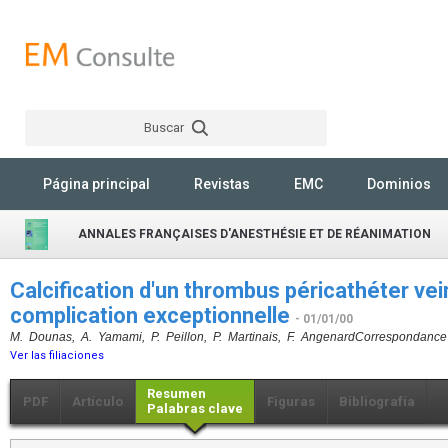
Buscar
Rechercher
Página principal
Revistas
EMC
Dominios
ANNALES FRANÇAISES D'ANESTHÉSIE ET DE RÉANIMATION
Calcification d'un thrombus péricathéter vei
complication exceptionnelle
- 01/01/00
M. Dounas, A. Yamami, P. Peillon, P. Martinais, F. Angenard
Correspondance e
Ver las filiaciones
Resumen
PDF
Artículo
Figuras
Bibliografía
Palabras clave