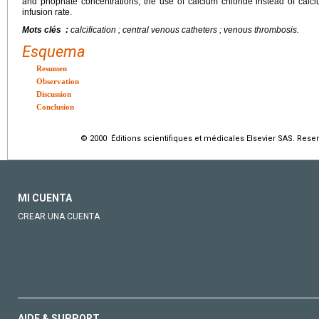
and phophate concentrations, the use of calcium chloride instead of calc
infusion rate.
Mots clés :
calcification ; central venous catheters ; venous thrombosis.
Esquema
Resumen
Observation
Discussion
Conclusion
© 2000 Éditions scientifiques et médicales Elsevier SAS. Rese
MI CUENTA
CREAR UNA CUENTA
AIDE & SUPPORT