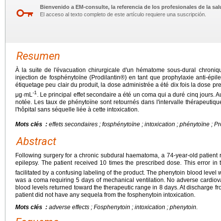
Bienvenido a EM-consulte, la referencia de los profesionales de la sal
El acceso al texto completo de este artículo requiere una suscripción.
Resumen
À la suite de l'évacuation chirurgicale d'un hématome sous-dural chroni
injection de fosphénytoïne (Prodilantin®) en tant que prophylaxie anti-épil
étiquetage peu clair du produit, la dose administrée a été dix fois la dose pr
-1
μg·mL
. Le principal effet secondaire a été un coma qui a duré cinq jours.
notée. Les taux de phénytoïne sont retournés dans l'intervalle thérapeutique
l'hôpital sans séquelle liée à cette intoxication.
Mots clés :
effets secondaires ; fosphénytoïne ; intoxication ; phénytoïne ; Pr
Abstract
Following surgery for a chronic subdural haematoma, a 74-year-old patient 
epilepsy. The patient received 10 times the prescribed dose. This error in
facilitated by a confusing labeling of the product. The phenytoin blood leve
was a coma requiring 5 days of mechanical ventilation. No adverse cardio
blood levels returned toward the therapeutic range in 8 days. At discharge fro
patient did not have any sequela from the fosphenytoin intoxication.
Mots clés :
adverse effects ; Fosphenytoin ; intoxication ; phenytoin.