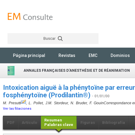
Buscar
Rechercher
Página principal
Revistas
EMC
Dominios
ANNALES FRANÇAISES D'ANESTHÉSIE ET DE RÉANIMATION
Intoxication aiguë à la phénytoïne par erreur
fosphénytoïne (Prodilantin®)
- 01/01/00
M. Presutti
, L. Pollet, J.M. Stordeur, N. Bruder, F. Gouin
Correspondance et 
Ver las filiaciones
Resumen
PDF
Artículo
Figuras
Bibliografía
Palabras clave