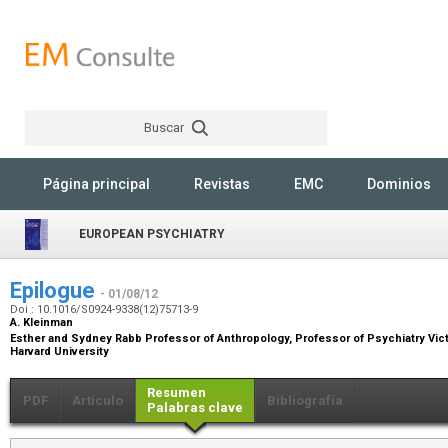
Buscar
Rechercher
Página principal
Revistas
EMC
Dominios
EUROPEAN PSYCHIATRY
Epilogue
- 01/08/12
Doi : 10.1016/S0924-9338(12)75713-9
A. Kleinman
Esther and Sydney Rabb Professor of Anthropology, Professor of Psychiatry Victo
Harvard University
Resumen
PDF
Artículo
Bibliografía
Palabras clave