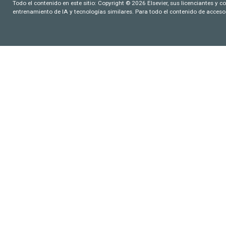
Todo el contenido en este sitio: Copyright © 2026 Elsevier, sus licenciantes y c
entrenamiento de IA y tecnologías similares. Para todo el contenido de acceso