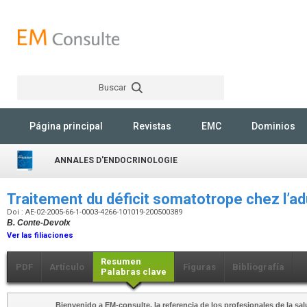
Buscar
Rechercher
Página principal
Revistas
EMC
Dominios
ANNALES D'ENDOCRINOLOGIE
Traitement du déficit somatotrope chez l’a
Doi : AE-02-2005-66-1-0003-4266-101019-200500389
B. Conte-Devolx
Ver las filiaciones
Resumen
PDF
Artículo
Figuras
Bibliografía
Palabras clave
Bienvenido a EM-consulte, la referencia de los profesionales de la sal