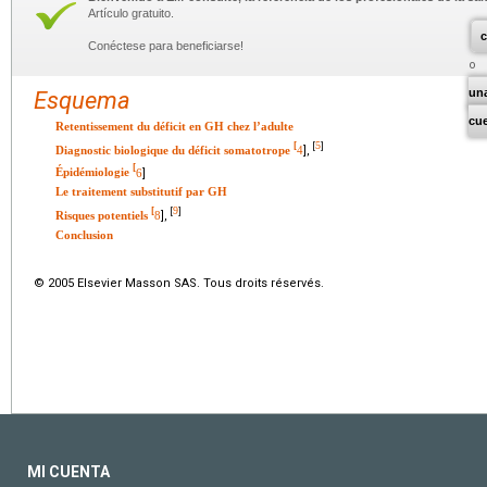
Artículo gratuito.
c
Conéctese para beneficiarse!
un
Esquema
cu
Retentissement du déficit en GH chez l’adulte
5
[
[
]
Diagnostic biologique du déficit somatotrope
4
],
[
Épidémiologie
6
]
Le traitement substitutif par GH
9
[
[
]
Risques potentiels
8
],
Conclusion
© 2005 Elsevier Masson SAS. Tous droits réservés.
MI CUENTA