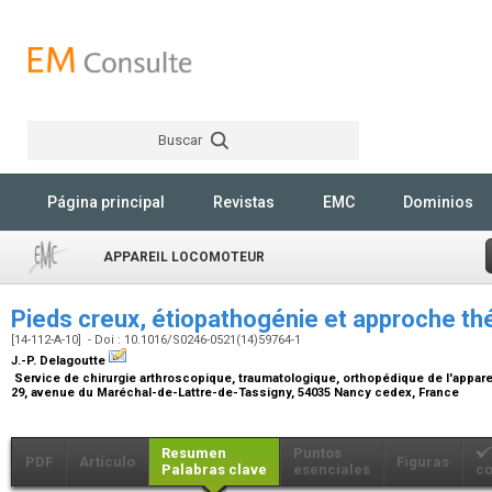
Buscar
Rechercher
Página principal
Revistas
EMC
Dominios
APPAREIL LOCOMOTEUR
Pieds creux, étiopathogénie et approche t
[14-112-A-10] - Doi : 10.1016/S0246-0521(14)59764-1
J.-P. Delagoutte
Service de chirurgie arthroscopique, traumatologique, orthopédique de l'apparei
29, avenue du Maréchal-de-Lattre-de-Tassigny, 54035 Nancy cedex, France
Resumen
Puntos
PDF
Artículo
Figuras
Palabras clave
esenciales
co