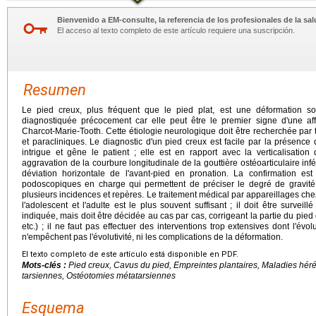
Bienvenido a EM-consulte, la referencia de los profesionales de la sal
El acceso al texto completo de este artículo requiere una suscripción.
Resumen
Le pied creux, plus fréquent que le pied plat, est une déformation so
diagnostiquée précocement car elle peut être le premier signe d'une af
Charcot-Marie-Tooth. Cette étiologie neurologique doit être recherchée par
et paracliniques. Le diagnostic d'un pied creux est facile par la présence
intrigue et gêne le patient ; elle est en rapport avec la verticalisatio
aggravation de la courbure longitudinale de la gouttière ostéoarticulaire inf
déviation horizontale de l'avant-pied en pronation. La confirmation es
podoscopiques en charge qui permettent de préciser le degré de gravité e
plusieurs incidences et repères. Le traitement médical par appareillages chez
l'adolescent et l'adulte est le plus souvent suffisant ; il doit être surveill
indiquée, mais doit être décidée au cas par cas, corrigeant la partie du pied 
etc.) ; il ne faut pas effectuer des interventions trop extensives dont l'évol
n'empêchent pas l'évolutivité, ni les complications de la déformation.
El texto completo de este artículo está disponible en PDF.
Mots-clés :
Pied creux, Cavus du pied, Empreintes plantaires, Maladies hé
tarsiennes, Ostéotomies métatarsiennes
Esquema