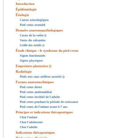
Introduction
Épidémiologie
Étiologie
Causes neurologiques
Pied creux essentiel
Données anatomopathologiques
Cavus de la voûte ()
Varus du calcanéus
Griffe des orteils ()
Étude clinique : le syndrome du pied creux
Signes fonctionnels
Signes physiques
Empreintes plantaires ()
Radiologie
Pieds nus sans artifices associés ()
Formes anatomocliniques
Pied creux direct
Pied creux antéromédial
Pied creux invétéré de l'adulte
Pied creux pendant la période de croissance
Pied creux de l'enfant avant 6-7 ans
Principes et indications thérapeutiques
Chez l'enfant
Chez l'adolescent
Chez l'adulte
Indications thérapeutiques
Déclaration d'intérêts