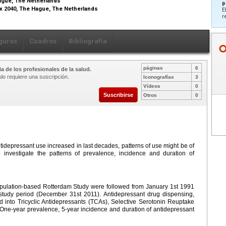
 Hague, The Netherlands
p
x 2040, The Hague, The Netherlands
E
r
guras
Cuadros
Bibliografía
páginas
6
a de los profesionales de la salud.
ulo requiere una suscripción.
Iconografías
3
Vídeos
0
Suscribirse
Otros
0
idepressant use increased in last decades, patterns of use might be of
 investigate the patterns of prevalence, incidence and duration of
opulation-based Rotterdam Study were followed from January 1st 1991
e study period (December 31st 2011). Antidepressant drug dispensing,
into Tricyclic Antidepressants (TCAs), Selective Serotonin Reuptake
. One-year prevalence, 5-year incidence and duration of antidepressant