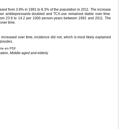
ased from 3.9% in 1991 to 8.3% of the population in 2011. The increase
ther antidepressants doubled and TCA use remained stable over time.
 from 23.9 to 14.2 per 1000 person-years between 1992 and 2011. The
 over time.
increased over time, incidence did not, which is most likely explained
episodes.
ble en PDF.
zation, Middle-aged and elderly