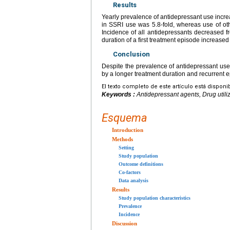
Results
Yearly prevalence of antidepressant use incre
in SSRI use was 5.8-fold, whereas use of o
Incidence of all antidepressants decreased
duration of a first treatment episode increased
Conclusion
Despite the prevalence of antidepressant use 
by a longer treatment duration and recurrent 
El texto completo de este artículo está disponi
Keywords :
Antidepressant agents, Drug utili
Esquema
Introduction
Methods
Setting
Study population
Outcome definitions
Co-factors
Data analysis
Results
Study population characteristics
Prevalence
Incidence
Discussion