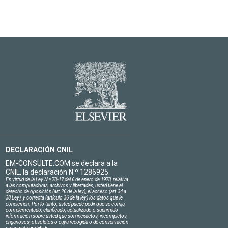
DECLARACIÓN CNIL
EM-CONSULTE.COM se declara a la
CNIL, la declaración N º 1286925.
En virtud de la Ley N º 78-17 del 6 de enero de 1978, relativa
a las computadoras, archivos y libertades, usted tiene el
derecho de oposición (art.26 de la ley), el acceso (art.34 a
38 Ley), y correcta (artículo 36 de la ley) los datos que le
conciernen. Por lo tanto, usted puede pedir que se corrija,
complementado, clarificado, actualizado o suprimido
información sobre usted que son inexactos, incompletos,
engañosos, obsoletos o cuya recogida o de conservación