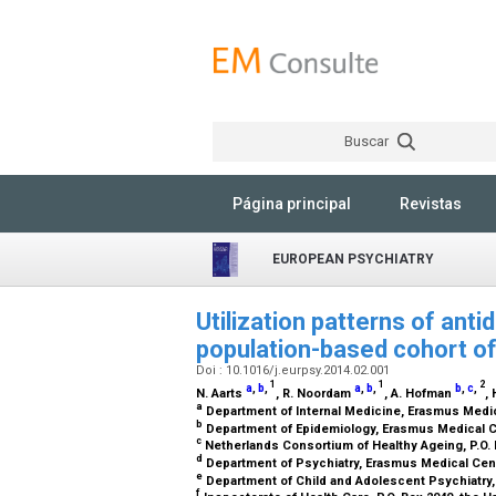
Buscar
Página principal
Revistas
EUROPEAN PSYCHIATRY
Utilization patterns of an
population-based cohort of
Doi : 10.1016/j.eurpsy.2014.02.001
1
1
2
a
,
b
,
a
,
b
,
b
,
c
,
N. Aarts
, R. Noordam
, A. Hofman
,
a
Department of Internal Medicine, Erasmus Medic
b
Department of Epidemiology, Erasmus Medical Ce
c
Netherlands Consortium of Healthy Ageing, P.O.
d
Department of Psychiatry, Erasmus Medical Cent
e
Department of Child and Adolescent Psychiatry,
f