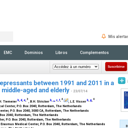
Mis alerta
Rechercher
EMC
Dominios
Libros
Complementos
Suscribirse
tidepressants between 1991 and 2011 in a
 middle-aged and elderly
- 23/07/14
3
4
4
b
,
d
,
e
,
b
,
⁎
,
c
,
f
,
b
,
g
,
 H. Tiemeier
, B.H. Stricker
, L.E. Visser
al Center, P.O. Box 2040, Rotterdam, The Netherlands
nter, P.O. Box 2040, 3000 CA, Rotterdam, The Netherlands
 Box 2040, Rotterdam, The Netherlands
er, P.O. Box 2040, Rotterdam, The Netherlands
 Erasmus Medical Center, P.O. Box 2040, Rotterdam, The Netherlands
B