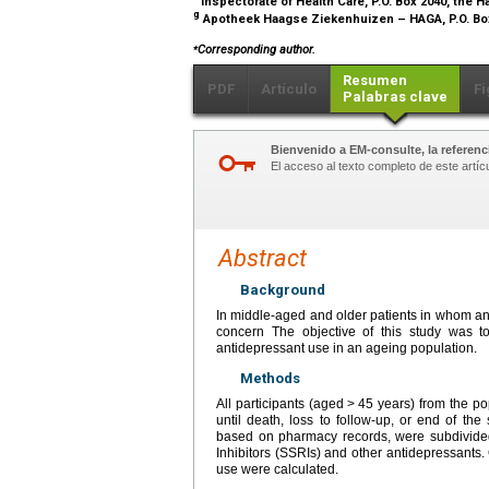
Inspectorate of Health Care, P.O. Box 2040, the
g
Apotheek Haagse Ziekenhuizen – HAGA, P.O. Bo
⁎
Corresponding author.
Resumen
PDF
Artículo
Fi
Palabras clave
Bienvenido a EM-consulte, la referenci
El acceso al texto completo de este artíc
Abstract
Background
In middle-aged and older patients in whom ant
concern The objective of this study was to
antidepressant use in an ageing population.
Methods
All participants (aged
>
45 years) from the p
until death, loss to follow-up, or end of th
based on pharmacy records, were subdivided 
Inhibitors (SSRIs) and other antidepressants
use were calculated.