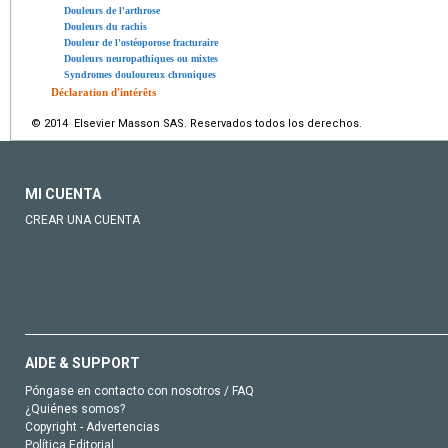
Douleurs de l'arthrose
Douleurs du rachis
Douleur de l'ostéoporose fracturaire
Douleurs neuropathiques ou mixtes
Syndromes douloureux chroniques
Déclaration d'intérêts
© 2014 Elsevier Masson SAS. Reservados todos los derechos.
MI CUENTA
CREAR UNA CUENTA
AIDE & SUPPORT
Póngase en contacto con nosotros / FAQ
¿Quiénes somos?
Copyright - Advertencias
Política Editorial