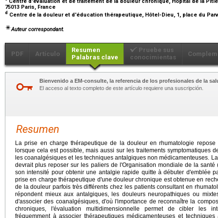
Centre d'évaluation et de traitement de la douleur chronique, Hôpital de la Pitié-
75013 Paris, France
d
Centre de la douleur et d'éducation thérapeutique, Hôtel-Dieu, 1, place du Pa
Auteur correspondant.
Resumen
Pruebe sus
PDF
Artículo
Complem
Palabras clave
conocimientas
Bienvenido a EM-consulte, la referencia de los profesionales de la sal
El acceso al texto completo de este artículo requiere una suscripción.
Resumen
La prise en charge thérapeutique de la douleur en rhumatologie repose av
lorsque cela est possible, mais aussi sur les traitements symptomatiques d
les coanalgésiques et les techniques antalgiques non médicamenteuses. La
devrait plus reposer sur les paliers de l'Organisation mondiale de la sant
son intensité pour obtenir une antalgie rapide quitte à débuter d'emblée par 
prise en charge thérapeutique d'une douleur chronique est obtenue en re
de la douleur parfois très différents chez les patients consultant en rhumatol
répondent mieux aux antalgiques, les douleurs neuropathiques ou mixtes
d'associer des coanalgésiques, d'où l'importance de reconnaître la compo
chroniques, l'évaluation multidimensionnelle permet de cibler les in
fréquemment à associer thérapeutiques médicamenteuses et techniques