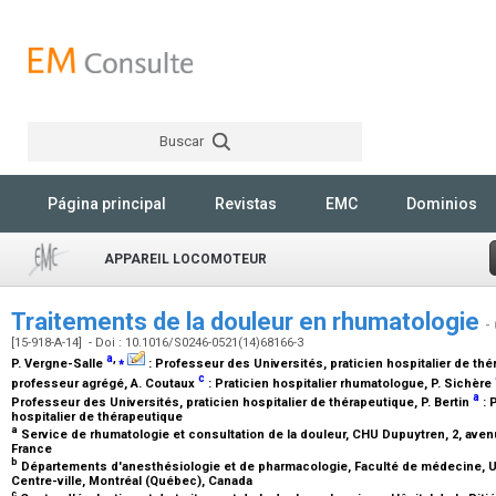
Buscar
Rechercher
Página principal
Revistas
EMC
Dominios
APPAREIL LOCOMOTEUR
Traitements de la douleur en rhumatologie
-
[15-918-A-14] - Doi : 10.1016/S0246-0521(14)68166-3
a
,
⁎
P. Vergne-Salle
:
Professeur des Universités, praticien hospitalier de th
c
professeur agrégé
, A. Coutaux
:
Praticien hospitalier rhumatologue
, P. Sichère
a
Professeur des Universités, praticien hospitalier de thérapeutique
, P. Bertin
:
P
hospitalier de thérapeutique
a
Service de rhumatologie et consultation de la douleur, CHU Dupuytren, 2, aven
France
b
Départements d'anesthésiologie et de pharmacologie, Faculté de médecine, Uni
Centre-ville, Montréal (Québec), Canada
c