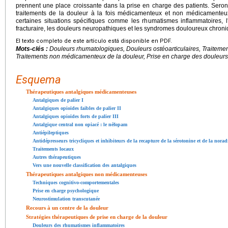
prennent une place croissante dans la prise en charge des patients. Seron
traitements de la douleur à la fois médicamenteux et non médicamenteux
certaines situations spécifiques comme les rhumatismes inflammatoires, l'a
fracturaire, les douleurs neuropathiques et les syndromes douloureux chroni
El texto completo de este artículo está disponible en PDF.
Mots-clés :
Douleurs rhumatologiques, Douleurs ostéoarticulaires, Traiteme
Traitements non médicamenteux de la douleur, Prise en charge des douleurs
Esquema
Thérapeutiques antalgiques médicamenteuses
Antalgiques de palier I
Antalgiques opioïdes faibles de palier II
Antalgiques opioïdes forts de palier III
Antalgique central non opiacé : le néfopam
Antiépileptiques
Antidépresseurs tricycliques et inhibiteurs de la recapture de la sérotonine et de la nora
Traitements locaux
Autres thérapeutiques
Vers une nouvelle classification des antalgiques
Thérapeutiques antalgiques non médicamenteuses
Techniques cognitivo-comportementales
Prise en charge psychologique
Neurostimulation transcutanée
Recours à un centre de la douleur
Stratégies thérapeutiques de prise en charge de la douleur
Douleurs des rhumatismes inflammatoires