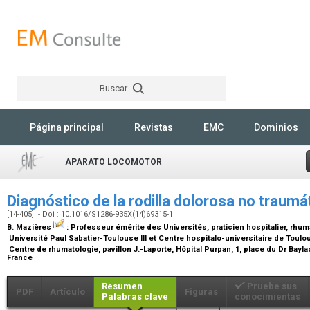
Buscar
Rechercher
Página principal
Revistas
EMC
Dominios
APARATO LOCOMOTOR
Diagnóstico de la rodilla dolorosa no traumá
[14-405] - Doi : 10.1016/S1286-935X(14)69315-1
B. Mazières
:
Professeur émérite des Universités, praticien hospitalier, rhu
Université Paul Sabatier-Toulouse III et Centre hospitalo-universitaire de Toul
Centre de rhumatologie, pavillon J.-Laporte, Hôpital Purpan, 1, place du Dr Bayl
France
Resumen
Pruebe sus
PDF
Artículo
Figuras
Palabras clave
conocimientas