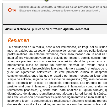
Más...
Bienvenido a EM-consulte, la referencia de los profesionales de la sal
El acceso al texto completo de este artículo requiere una suscripción.
Artículo archivado
, publicado en el tratado
Aparato locomotor
Resumen
La articulación de la rodilla, pese a ser voluminosa, es frágil por su situa
muchas patologías, ya sea en el contexto de los reumatismos poliarticulare
postraumáticas. Un enfoque razonado, meticuloso, basado en un análisis s
lugar clínico y luego apoyado en el estudio por imagen, permite concluir en
sirve para precisar las circunstancias de aparición del dolor y analizar sus d
propiamente dicha se busca un derrame sinovial, se evalúa cada com
femororrotuliano y femorotibiales laterales, interno y externo), el estado de
y de los ligamentos colaterales. De este protocolo clínico se despre
complementarias, entre las que el estudio por imagen ocupa un lugar princi
simple de entrada, seguida de la resonancia magnética (RM), si es necesaria 
de la ecografía en el caso de patología periarticular. Las pruebas de la
posible síndrome inflamatorio (reumatismos inflamatorios como artritis re
reumatismo psoriásico) y, sobre todo, para analizar el líquido sinovial,
diagnóstico de algunos reumatismos que afectan a la rodilla (artritis séptica
más frecuentes son postraumáticas (lesiones ligamentosas o meniscales) o, 
la persona joven, la condromalacia rotuliana con síndrome rotuliano repres
dolores de la rodilla. Las patologías tendinosas son frecuentes, sobre tod