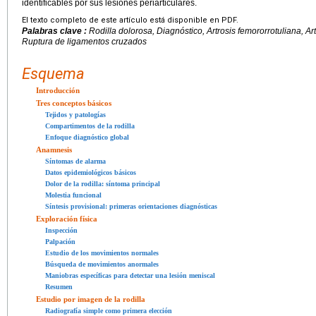
identificables por sus lesiones periarticulares.
El texto completo de este artículo está disponible en PDF.
Palabras clave :
Rodilla dolorosa, Diagnóstico, Artrosis femororrotuliana, Ar
Ruptura de ligamentos cruzados
Esquema
Introducción
Tres conceptos básicos
Tejidos y patologías
Compartimentos de la rodilla
Enfoque diagnóstico global
Anamnesis
Síntomas de alarma
Datos epidemiológicos básicos
Dolor de la rodilla: síntoma principal
Molestia funcional
Síntesis provisional: primeras orientaciones diagnósticas
Exploración física
Inspección
Palpación
Estudio de los movimientos normales
Búsqueda de movimientos anormales
Maniobras específicas para detectar una lesión meniscal
Resumen
Estudio por imagen de la rodilla
Radiografía simple como primera elección