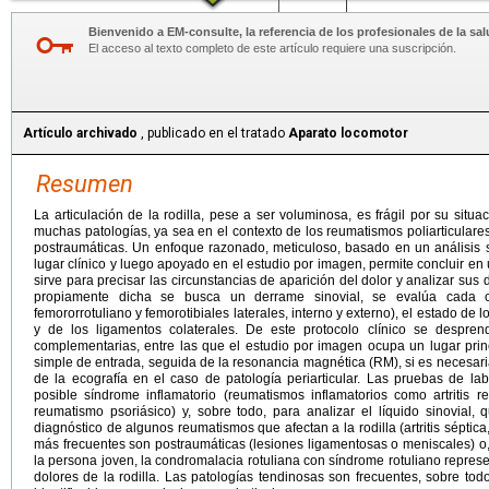
Más...
Bienvenido a EM-consulte, la referencia de los profesionales de la sal
El acceso al texto completo de este artículo requiere una suscripción.
Artículo archivado
, publicado en el tratado
Aparato locomotor
Resumen
La articulación de la rodilla, pese a ser voluminosa, es frágil por su situa
muchas patologías, ya sea en el contexto de los reumatismos poliarticulare
postraumáticas. Un enfoque razonado, meticuloso, basado en un análisis s
lugar clínico y luego apoyado en el estudio por imagen, permite concluir en
sirve para precisar las circunstancias de aparición del dolor y analizar sus d
propiamente dicha se busca un derrame sinovial, se evalúa cada com
femororrotuliano y femorotibiales laterales, interno y externo), el estado de
y de los ligamentos colaterales. De este protocolo clínico se despre
complementarias, entre las que el estudio por imagen ocupa un lugar princi
simple de entrada, seguida de la resonancia magnética (RM), si es necesaria 
de la ecografía en el caso de patología periarticular. Las pruebas de la
posible síndrome inflamatorio (reumatismos inflamatorios como artritis re
reumatismo psoriásico) y, sobre todo, para analizar el líquido sinovial,
diagnóstico de algunos reumatismos que afectan a la rodilla (artritis séptica
más frecuentes son postraumáticas (lesiones ligamentosas o meniscales) o, 
la persona joven, la condromalacia rotuliana con síndrome rotuliano repres
dolores de la rodilla. Las patologías tendinosas son frecuentes, sobre tod