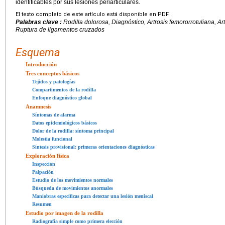
identificables por sus lesiones periarticulares.
El texto completo de este artículo está disponible en PDF.
Palabras clave :
Rodilla dolorosa, Diagnóstico, Artrosis femororrotuliana, Ar
Ruptura de ligamentos cruzados
Esquema
Introducción
Tres conceptos básicos
Tejidos y patologías
Compartimentos de la rodilla
Enfoque diagnóstico global
Anamnesis
Síntomas de alarma
Datos epidemiológicos básicos
Dolor de la rodilla: síntoma principal
Molestia funcional
Síntesis provisional: primeras orientaciones diagnósticas
Exploración física
Inspección
Palpación
Estudio de los movimientos normales
Búsqueda de movimientos anormales
Maniobras específicas para detectar una lesión meniscal
Resumen
Estudio por imagen de la rodilla
Radiografía simple como primera elección