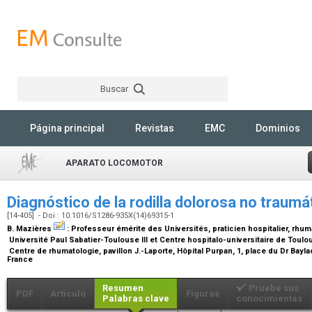
Buscar
Rechercher
Página principal
Revistas
EMC
Dominios
APARATO LOCOMOTOR
Diagnóstico de la rodilla dolorosa no traumá
[14-405] - Doi : 10.1016/S1286-935X(14)69315-1
B. Mazières
:
Professeur émérite des Universités, praticien hospitalier, rhu
Université Paul Sabatier-Toulouse III et Centre hospitalo-universitaire de Toul
Centre de rhumatologie, pavillon J.-Laporte, Hôpital Purpan, 1, place du Dr Bayl
France
Resumen
Pruebe sus
PDF
Artículo
Figuras
Palabras clave
conocimientas