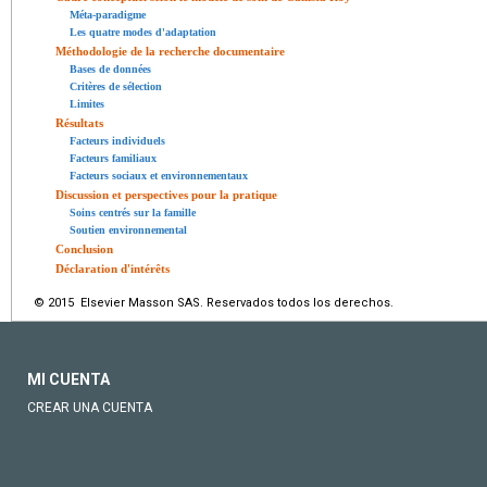
Méta-paradigme
Les quatre modes d'adaptation
Méthodologie de la recherche documentaire
Bases de données
Critères de sélection
Limites
Résultats
Facteurs individuels
Facteurs familiaux
Facteurs sociaux et environnementaux
Discussion et perspectives pour la pratique
Soins centrés sur la famille
Soutien environnemental
Conclusion
Déclaration d'intérêts
© 2015 Elsevier Masson SAS. Reservados todos los derechos.
MI CUENTA
CREAR UNA CUENTA