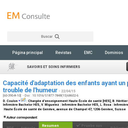
Buscar
Rechercher
Página principal
Revistas
EMC
Dominios
SAVOIRS ET SOINS INFIRMIERS
Capacité d'adaptation des enfants ayant un 
trouble de l'humeur
- 22/04/15
[60-390-A-10] - Doi : 10.1016/S1877-7848(15)68602-6
⁎
D. Coulon
:
Chargée d'enseignement Haute École de santé [HES]
, B. Héritier
Infirmière Bachelor HES
, V. Miguelez :
Infirmière Bachelor HES
, L. Rosa :
Infirmiè
Haute École de santé de Genève, avenue de Champel 47, 1206 Genève, Suisse
Auteur correspondant.
Resumen
Pruebe sus
PDF
Artículo
Bibliogra