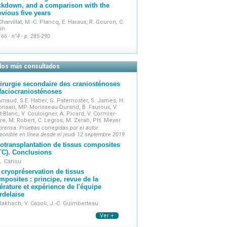
ckdown, and a comparison with the
evious five years
Charvillat, M.-C. Plancq, E. Haraux, R. Gouron, C.
in
 66 - n°4 - p. 285-290
ulos más consultados
irurgie secondaire des craniosténoses
 faciocraniosténoses
Arnaud, S.E. Haber, G. Paternoster, S. James, H.
nsari, MP. Morisseau-Durand, B. Fauroux, V.
t-Blanc, V. Couloigner, A. Picard, V. Cormier-
re, M. Robert, C. Legros, M. Zerah, PH. Meyer
prensa. Pruebas corregidas por el autor.
ponible en línea desde el jeudi 12 septembre 2019
lotransplantation de tissus composites
TC). Conclusions
L. Cariou
 cryopréservation de tissus
mposites : principe, revue de la
ttérature et expérience de l'équipe
rdelaise
Bakhach, V. Casoli, J.-C. Guimberteau
Ver +