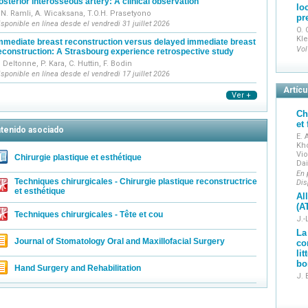
osterior interosseous artery: A clinical observation
lo
.N. Ramli, A. Wicaksana, T.O.H. Prasetyono
pr
isponible en línea desde el vendredi 31 juillet 2026
O. 
Kle
mmediate breast reconstruction versus delayed immediate breast
Vol
econstruction: A Strasbourg experience retrospective study
. Deltonne, P. Kara, C. Huttin, F. Bodin
isponible en línea desde el vendredi 17 juillet 2026
Artíc
Ver +
Ch
et
tenido asociado
E. 
Kho
Vio
Chirurgie plastique et esthétique
Dai
En 
Techniques chirurgicales - Chirurgie plastique reconstructrice
Dis
et esthétique
Al
(A
Techniques chirurgicales - Tête et cou
J.-
La
Journal of Stomatology Oral and Maxillofacial Surgery
co
li
bo
Hand Surgery and Rehabilitation
J. 