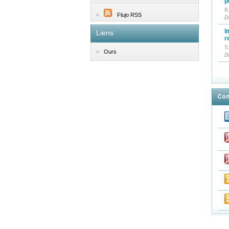
p
R
Flujo RSS
D
I
Liens
r
S
Ours
D
Con