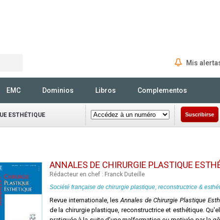
Mis alerta
Rechercher
EMC
Dominios
Libros
Complementos
UE ESTHÉTIQUE
Suscribirse
ANNALES DE CHIRURGIE PLASTIQUE ESTH
Rédacteur en chef : Franck Duteille
Société française de chirurgie plastique, reconstructrice & est
Revue internationale, les
Annales de Chirurgie Plastique Est
de la chirurgie plastique, reconstructrice et esthétique. Qu'e
pratiquée à la suite d'une malformation ou motivée par la g