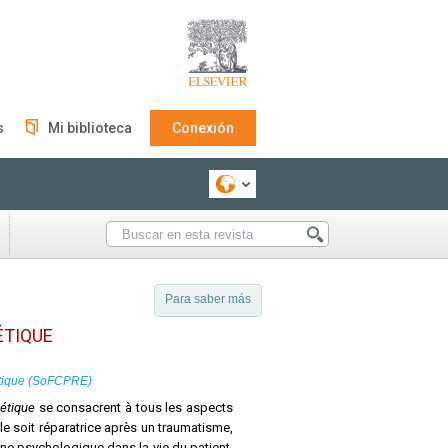
s
Mi biblioteca
Conexión
Para saber más
ÉTIQUE
hétique (SoFCPRE)
hétique
se consacrent à tous les aspects
lle soit réparatrice après un traumatisme,
êne psychologique dans la vie du patient,