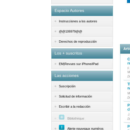
Espacio Autores
Instrucciones a los autores
@@106979@@
Derechos de reproducción
Art
Los + suscritos
C
r
EM|Revues sur iPhone/iPad
F
M
Las acciones
D
T
Suscripción
n
M
Solicitud de información
D
P
Escribir a la redacción
c
J
Bibliothèque
D
P
Alerte nouveaux numéros