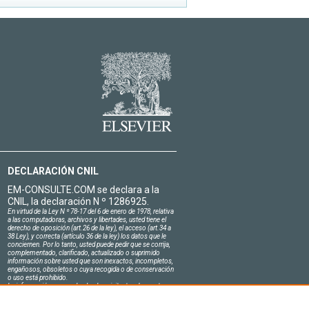
DECLARACIÓN CNIL
EM-CONSULTE.COM se declara a la
CNIL, la declaración N º 1286925.
En virtud de la Ley N º 78-17 del 6 de enero de 1978, relativa
a las computadoras, archivos y libertades, usted tiene el
derecho de oposición (art.26 de la ley), el acceso (art.34 a
38 Ley), y correcta (artículo 36 de la ley) los datos que le
conciernen. Por lo tanto, usted puede pedir que se corrija,
complementado, clarificado, actualizado o suprimido
información sobre usted que son inexactos, incompletos,
engañosos, obsoletos o cuya recogida o de conservación
o uso está prohibido.
La información personal sobre los visitantes de nuestro
sitio, incluyendo su identidad, son confidenciales.
El jefe del sitio en el honor se compromete a respetar la