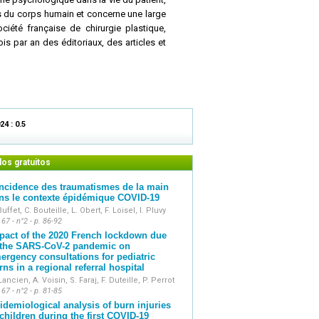
ies du corps humain et concerne une large
iété française de chirurgie plastique,
is par an des éditoriaux, des articles et
es, des revues générales.
24 : 0.5
los gratuitos
incidence des traumatismes de la main
ns le contexte épidémique COVID-19
Buffet, C. Bouteille, L. Obert, F. Loisel, I. Pluvy
 67 - n°2 - p. 86-92
pact of the 2020 French lockdown due
 the SARS-CoV-2 pandemic on
ergency consultations for pediatric
rns in a regional referral hospital
Lancien, A. Voisin, S. Faraj, F. Duteille, P. Perrot
 67 - n°2 - p. 81-85
idemiological analysis of burn injuries
 children during the first COVID-19