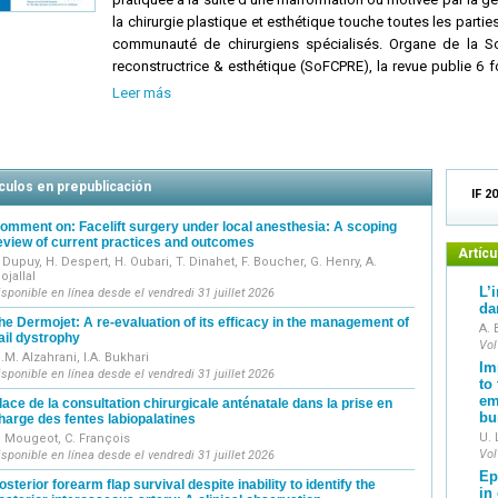
la chirurgie plastique et esthétique touche toutes les part
communauté de chirurgiens spécialisés. Organe de la Soc
reconstructrice & esthétique (SoFCPRE), la revue publie 6 fo
mémoires originaux, des mises au point, des notes techniqu
Leer más
ículos en prepublicación
IF 20
omment on: Facelift surgery under local anesthesia: A scoping
eview of current practices and outcomes
Artícu
. Dupuy, H. Despert, H. Oubari, T. Dinahet, F. Boucher, G. Henry, A.
ojallal
L’
isponible en línea desde el vendredi 31 juillet 2026
da
he Dermojet: A re-evaluation of its efficacy in the management of
A. 
ail dystrophy
Vol
.M. Alzahrani, I.A. Bukhari
Im
isponible en línea desde el vendredi 31 juillet 2026
to
em
lace de la consultation chirurgicale anténatale dans la prise en
bu
harge des fentes labiopalatines
U. 
. Mougeot, C. François
Vol
isponible en línea desde el vendredi 31 juillet 2026
Ep
osterior forearm flap survival despite inability to identify the
in