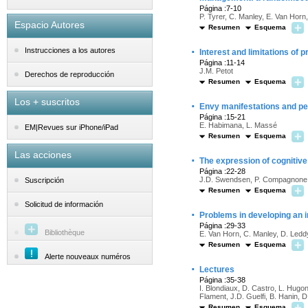
Página :7-10
P. Tyrer, C. Manley, E. Van Hor
Espacio Autores
Resumen
Esquema
·
Instrucciones a los autores
Interest and limitations of 
Página :11-14
J.M. Petot
Derechos de reproducción
Resumen
Esquema
Los + suscritos
·
Envy manifestations and pe
Página :15-21
E. Habimana, L. Massé
EM|Revues sur iPhone/iPad
Resumen
Esquema
Las acciones
·
The expression of cognitive 
Página :22-28
J.D. Swendsen, P. Compagnone
Suscripción
Resumen
Esquema
Solicitud de información
·
Problems in developing an i
Página :29-33
Bibliothèque
E. Van Horn, C. Manley, D. Leddy,
Resumen
Esquema
Alerte nouveaux numéros
·
Lectures
Página :35-38
I. Blondiaux, D. Castro, L. Hugon
Flament, J.D. Guelfi, B. Hanin, D
Resumen
Esquema