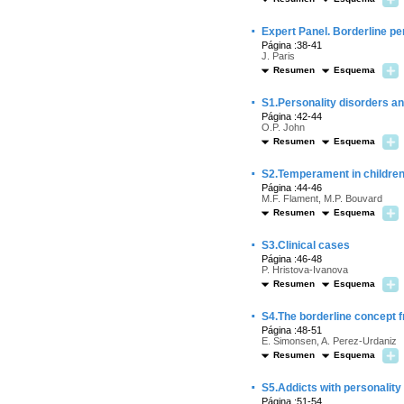
·
Expert Panel. Borderline pe
Página :38-41
J. Paris
Resumen
Esquema
·
S1.Personality disorders an
Página :42-44
O.P. John
Resumen
Esquema
·
S2.Temperament in children
Página :44-46
M.F. Flament, M.P. Bouvard
Resumen
Esquema
·
S3.Clinical cases
Página :46-48
P. Hristova-Ivanova
Resumen
Esquema
·
S4.The borderline concept f
Página :48-51
E. Simonsen, A. Perez-Urdaniz
Resumen
Esquema
·
S5.Addicts with personality
Página :51-54