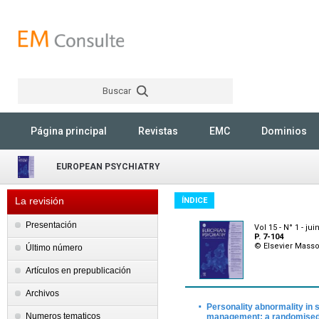
Buscar
Rechercher
Página principal
Revistas
EMC
Dominios
EUROPEAN PSYCHIATRY
La revisión
ÍNDICE
Presentación
Vol 15 - N° 1 - jui
P. 7-104
© Elsevier Mass
Último número
Artículos en prepublicación
Archivos
·
Personality abnormality in 
Numeros tematicos
management: a randomised c