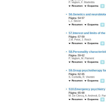
P. Vaglum, F. Madeddu
Resumen
Esquema
·
S6.Genetics and neurobiolog
Página :54-57
L.J. Siever
Resumen
Esquema
·
S7.Interest and limits of th
Página :57-59
J.M. Petot, J. Reich
Resumen
Esquema
·
S8.Personality characterist
Página :59-62
P. Vaglum, M. Flament
Resumen
Esquema
·
S9.Group psychotherapy for
Página :62-65
S. Corbella, R. Visintini
Resumen
Esquema
·
S10.Emergency psychiatry 
Página :65-68
M. De Clercq, A. Andreoli, D. Pa
Resumen
Esquema