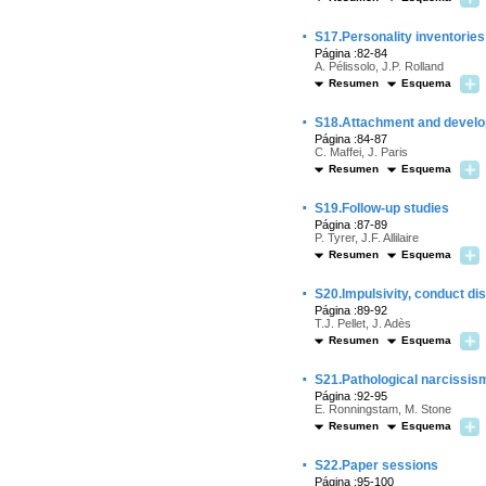
·
S17.Personality inventories
Página :82-84
A. Pélissolo, J.P. Rolland
Resumen
Esquema
·
S18.Attachment and develo
Página :84-87
C. Maffei, J. Paris
Resumen
Esquema
·
S19.Follow-up studies
Página :87-89
P. Tyrer, J.F. Allilaire
Resumen
Esquema
·
S20.Impulsivity, conduct di
Página :89-92
T.J. Pellet, J. Adès
Resumen
Esquema
·
S21.Pathological narcissi
Página :92-95
E. Ronningstam, M. Stone
Resumen
Esquema
·
S22.Paper sessions
Página :95-100