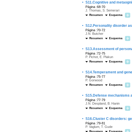
·
S11.Cognitive and metaognit
Página :68-70
J. Thomas, S. Semerari
Resumen
Esquema
·
S12.Personality disorder a
Página :70-72
J.N. Butcher
Resumen
Esquema
·
S13.Assessment of personal
Página :72-75
P. Pichot, E. Plakun
Resumen
Esquema
·
S14.Temperament and gene
Página :75-77
P. Gorwood
Resumen
Esquema
·
S15.Defense mechanisms 
Página :77-79
J.N. Despland, B. Hanin
Resumen
Esquema
·
S16.Cluster C disorders: g
Página :79-81
P. Vaglum, T. Gude
Resumen
Esquema