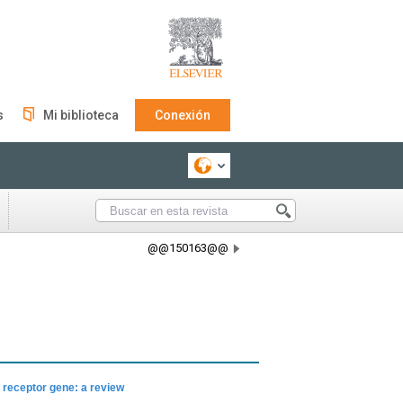
s
Mi biblioteca
Conexión
@@150163@@
receptor gene: a review