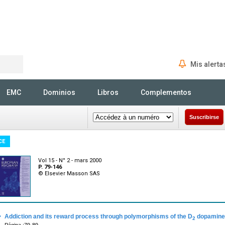
Mis alerta
Rechercher
EMC
Dominios
Libros
Complementos
Suscribirse
CE
Vol 15 - N° 2 - mars 2000
P. 79-146
© Elsevier Masson SAS
·
Addiction and its reward process through polymorphisms of the D
dopamine 
2