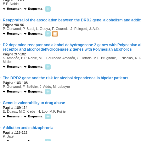
Página :79-89
E.P. Noble
Resumen
Esquema
·
Reappraisal of the association between the DRD2 gene, alcoholism and addic
Página :90-96
P. Gorwood, P. Batel, L. Gouya, F. Courtois, J. Feingold, J. Adès
Resumen
Esquema
·
D2 dopamine receptor and alcohol dehydrogenase 2 genes with Polynesian a
receptor and alcohol dehydrogenase 2 genes with Polynesian alcoholics
Página :97-102
S. Amadéo, E.P. Noble, M.L. Fourcade-Amadéo, C. Tetaria, M.F. Brugiroux, L. Nicolas, X. Dep
Mallet
Resumen
Esquema
·
The DRD2 gene and the risk for alcohol dependence in bipolar patients
Página :103-108
P. Gorwood, F. Bellivier, J. Adès, M. Leboyer
Resumen
Esquema
·
Genetic vulnerability to drug abuse
Página :109-114
E. Duaux, M.O Krebs, H. Loo, M.F. Poirier
Resumen
Esquema
·
Addiction and schizophrenia
Página :115-122
P. Batel