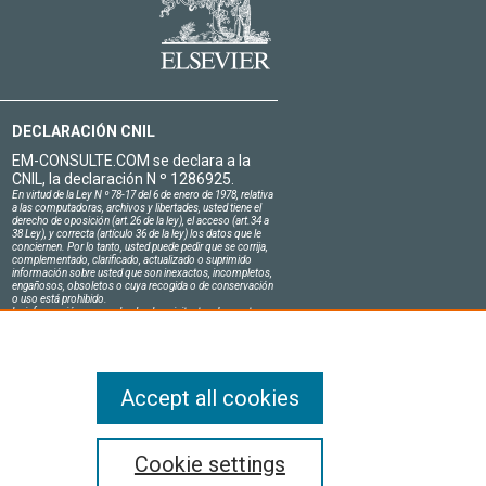
DECLARACIÓN CNIL
EM-CONSULTE.COM se declara a la
CNIL, la declaración N º 1286925.
En virtud de la Ley N º 78-17 del 6 de enero de 1978, relativa
a las computadoras, archivos y libertades, usted tiene el
derecho de oposición (art.26 de la ley), el acceso (art.34 a
38 Ley), y correcta (artículo 36 de la ley) los datos que le
conciernen. Por lo tanto, usted puede pedir que se corrija,
complementado, clarificado, actualizado o suprimido
información sobre usted que son inexactos, incompletos,
engañosos, obsoletos o cuya recogida o de conservación
o uso está prohibido.
La información personal sobre los visitantes de nuestro
sitio, incluyendo su identidad, son confidenciales.
El jefe del sitio en el honor se compromete a respetar la
confidencialidad de los requisitos legales aplicables en
Francia y no de revelar dicha información a terceros.
Accept all cookies
os los de minería de texto y datos,
Cookie settings
ative Commons.