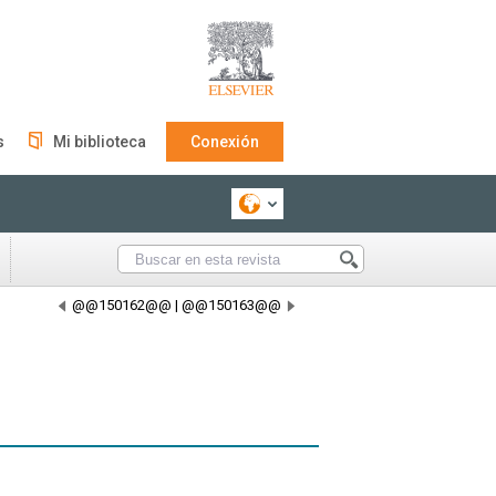
s
Mi biblioteca
Conexión
@@150162@@
|
@@150163@@