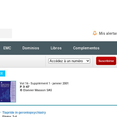
Mis alerta
Rechercher
EMC
Dominios
Libros
Complementos
Suscribirse
CE
Vol 16 - Supplément 1 - janvier 2001
P. 3-47
© Elsevier Masson SAS
·
Tiapride in gerontopsychiatry
Página :3-4