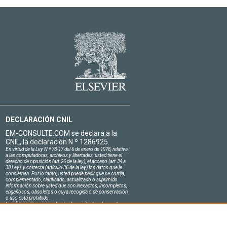
DECLARACIÓN CNIL
EM-CONSULTE.COM se declara a la
CNIL, la declaración N º 1286925.
En virtud de la Ley N º 78-17 del 6 de enero de 1978, relativa
a las computadoras, archivos y libertades, usted tiene el
derecho de oposición (art.26 de la ley), el acceso (art.34 a
38 Ley), y correcta (artículo 36 de la ley) los datos que le
conciernen. Por lo tanto, usted puede pedir que se corrija,
complementado, clarificado, actualizado o suprimido
información sobre usted que son inexactos, incompletos,
engañosos, obsoletos o cuya recogida o de conservación
o uso está prohibido.
La información personal sobre los visitantes de nuestro
sitio, incluyendo su identidad, son confidenciales.
El jefe del sitio en el honor se compromete a respetar la
confidencialidad de los requisitos legales aplicables en