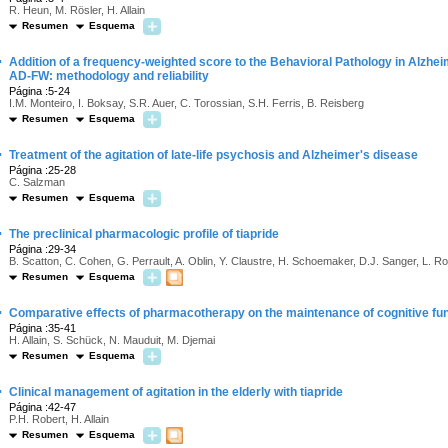
R. Heun, M. Rösler, H. Allain
Resumen
Esquema
·
Addition of a frequency-weighted score to the Behavioral Pathology in Alzh
AD-FW: methodology and reliability
Página :5-24
I.M. Monteiro, I. Boksay, S.R. Auer, C. Torossian, S.H. Ferris, B. Reisberg
Resumen
Esquema
·
Treatment of the agitation of late-life psychosis and Alzheimer's disease
Página :25-28
C. Salzman
Resumen
Esquema
·
The preclinical pharmacologic profile of tiapride
Página :29-34
B. Scatton, C. Cohen, G. Perrault, A. Oblin, Y. Claustre, H. Schoemaker, D.J. Sanger, L. Ro
Resumen
Esquema
·
Comparative effects of pharmacotherapy on the maintenance of cognitive fu
Página :35-41
H. Allain, S. Schück, N. Mauduit, M. Djemai
Resumen
Esquema
·
Clinical management of agitation in the elderly with tiapride
Página :42-47
P.H. Robert, H. Allain
Resumen
Esquema