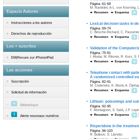
Página :61-68
M. Ramklint, A-L. von Knorring, L
Espacio Autores
Resumen
Esquema
·
Instrucciones a los autores
Lexical decision tasks in d
Página :69-74
C. Besche-Richard, C. Passerie
Derechos de reproducción
Resumen
Esquema
Los + suscritos
·
Validation of the Computer
Página :75-81
I. Modai, M. Ritsner, R. Kurs, S
EM|Revues sur iPhone/iPad
Resumen
Esquema
Las acciones
·
Telephone contact with pati
A randomised controlled st
Suscripción
Página :82-91
M. Cedereke, K. Monti, A. Öjeha
Resumen
Esquema
Solicitud de información
·
Lithium: poisonings and sui
Bibliothèque
Página :92-95
F. Montagnon, S. Saïd, J.P. Lepi
Resumen
Esquema
Alerte nouveaux numéros
·
Risperidone in the treatment
Página :96-103
R. Bullock, S. Libretto