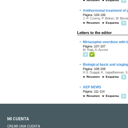
Resumen
Esquema
·
Antihormonal treatment of p
Página :104-106
J.-P. Czerny, P. Briken, W. Bern
Resumen
Esquema
Letters to the editor
·
Mirtazapine overdose with 
Página :107-107
M. Raja, A. Azzoni
·
Biological basis and stagin
Página :108-109
H.S. Duggal, K. Jagadheesan, S
Resumen
Esquema
·
AEP NEWS
Página :111-114
Resumen
Esquema
MI CUENTA
CREAR UNA CUENTA