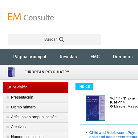
Buscar
Rechercher
Página principal
Revistas
EMC
Dominios
EUROPEAN PSYCHIATRY
La revisión
ÍNDICE
Presentación
Vol 17 - N° 2 - avr
P. 61-114
© Elsevier Mass
Último número
Artículos en prepublicación
Archivos
·
Child and Adolescent Psychi
Numeros tematicos
child and adolescent menta