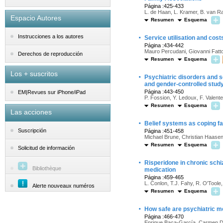
Página :425-433
L. de Haan, L. Kramer, B. van Ra
Espacio Autores
Resumen
Esquema
·
Instrucciones a los autores
Service utilisation and cost
Página :434-442
Mauro Percudani, Giovanni Fattor
Derechos de reproducción
Resumen
Esquema
Los + suscritos
·
Psychiatric disorders and 
and gender-controlled stud
Página :443-450
EM|Revues sur iPhone/iPad
P. Fossion, Y. Ledoux, F. Valente,
Resumen
Esquema
Las acciones
·
Belief systems as coping fa
Suscripción
Página :451-458
Michael Brune, Christian Haase
Resumen
Esquema
Solicitud de información
·
Risperidone in chronic schiz
Bibliothèque
medication
Página :459-465
L. Conlon, T.J. Fahy, R. O'Toole, 
Alerte nouveaux numéros
Resumen
Esquema
·
How safe are psychiatric m
Página :466-470
Enrique Baca-García, Carmen Di