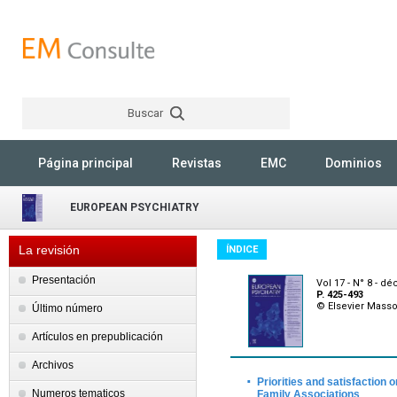
Buscar
Rechercher
Página principal
Revistas
EMC
Dominios
EUROPEAN PSYCHIATRY
La revisión
ÍNDICE
Presentación
Vol 17 - N° 8 - 
P. 425-493
© Elsevier Mass
Último número
Artículos en prepublicación
Archivos
·
Priorities and satisfaction 
Numeros tematicos
Family Associations