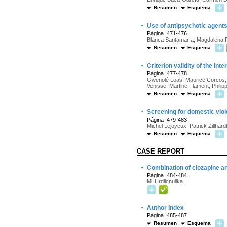
Resumen
Esquema
·
Use of antipsychotic agent
Página :471-476
Blanca Santamaría, Magdalena P
Resumen
Esquema
·
Criterion validity of the in
Página :477-478
Gwenolé Loas, Maurice Corcos, Fe
Venisse, Martine Flament, Phili
Resumen
Esquema
·
Screening for domestic vio
Página :479-483
Michel Lejoyeux, Patrick Zillhar
Resumen
Esquema
CASE REPORT
·
Combination of clozapine an
Página :484-484
M. Hrdlicnullka
·
Author index
Página :485-487
Resumen
Esquema