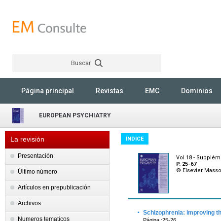
Buscar
Rechercher
Página principal
Revistas
EMC
Dominios
EUROPEAN PSYCHIATRY
La revisión
ÍNDICE
Presentación
Vol 18 - Supplém
P. 25-67
© Elsevier Mass
Último número
Artículos en prepublicación
Archivos
·
Schizophrenia: improving t
Numeros tematicos
Página :25-26