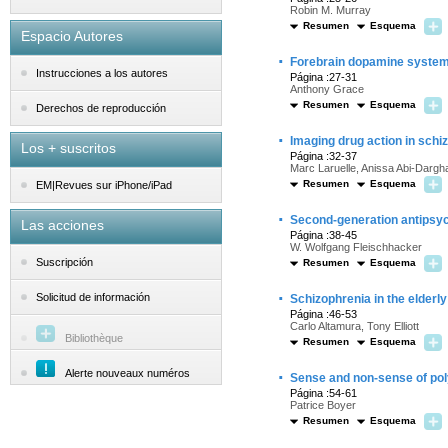
Robin M. Murray
Resumen
Esquema
Espacio Autores
·
Forebrain dopamine system
Instrucciones a los autores
Página :27-31
Anthony Grace
Resumen
Esquema
Derechos de reproducción
·
Imaging drug action in schi
Los + suscritos
Página :32-37
Marc Laruelle, Anissa Abi-Darg
Resumen
Esquema
EM|Revues sur iPhone/iPad
·
Second-generation antipsycho
Las acciones
Página :38-45
W. Wolfgang Fleischhacker
Suscripción
Resumen
Esquema
·
Solicitud de información
Schizophrenia in the elderl
Página :46-53
Carlo Altamura, Tony Elliott
Bibliothèque
Resumen
Esquema
·
Alerte nouveaux numéros
Sense and non-sense of pol
Página :54-61
Patrice Boyer
Resumen
Esquema