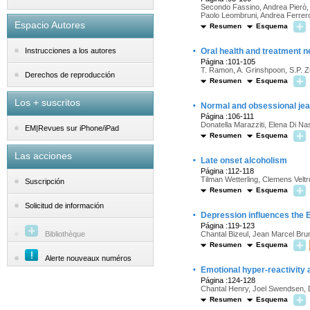
Secondo Fassino, Andrea Pierò, 
Paolo Leombruni, Andrea Ferrer
Espacio Autores
Resumen
Esquema
·
Oral health and treatment ne
Instrucciones a los autores
Página :101-105
T. Ramon, A. Grinshpoon, S.P.
Derechos de reproducción
Resumen
Esquema
Los + suscritos
·
Normal and obsessional jeal
Página :106-111
Donatella Marazziti, Elena Di N
EM|Revues sur iPhone/iPad
Resumen
Esquema
Las acciones
·
Late onset alcoholism
Página :112-118
Tilman Wetterling, Clemens Veltr
Suscripción
Resumen
Esquema
Solicitud de información
·
Depression influences the E
Página :119-123
Bibliothèque
Chantal Bizeul, Jean Marcel Bru
Resumen
Esquema
Alerte nouveaux numéros
·
Emotional hyper-reactivity
Página :124-128
Chantal Henry, Joel Swendsen, 
Resumen
Esquema