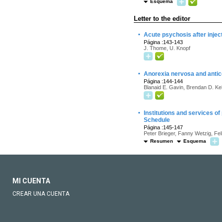
Esquema
Letter to the editor
·
Acute psychosis after inject
Página :143-143
J. Thome, U. Knopf
·
Anorexia nervosa and antic
Página :144-144
Blanaid E. Gavin, Brendan D. K
·
Institutions and services 
Schedule
Página :145-147
Peter Brieger, Fanny Wetzig, Fe
Resumen
Esquema
MI CUENTA
CREAR UNA CUENTA