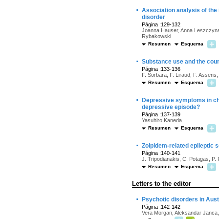
·
Association analysis of the 
disorder
Página :129-132
Joanna Hauser, Anna Leszczynac
Rybakowski
Resumen
Esquema
·
Substance use and the cours
Página :133-136
F. Sorbara, F. Liraud, F. Assens,
Resumen
Esquema
·
Depressive symptoms in chr
depressive episode?
Página :137-139
Yasuhiro Kaneda
Resumen
Esquema
·
Zolpidem-related epileptic s
Página :140-141
J. Tripodianakis, C. Potagas, P.
Resumen
Esquema
Letters to the editor
·
Psychotic disorders in Austr
Página :142-142
Vera Morgan, Aleksandar Janca