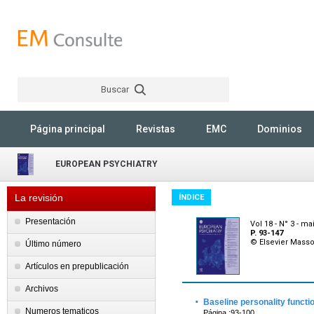
Buscar
Rechercher
Página principal
Revistas
EMC
Dominios
EUROPEAN PSYCHIATRY
La revisión
ÍNDICE
Presentación
Vol 18 - N° 3 - ma
P. 93-147
© Elsevier Mass
Último número
Artículos en prepublicación
Archivos
·
Baseline personality functi
Numeros tematicos
Página :93-100