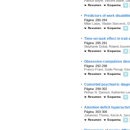
Patrice Boyer, Vincent Mahé, Da
Resumen
Esquema
·
Predictors of work disabilit
Página :280-284
Milan Latas, Vladan Starcevic, 
Resumen
Esquema
·
Time-on-task effect in trait
Página :285-291
Stéphanie Dubal, Roland Jouven
Resumen
Esquema
·
Obsessive-compulsive disor
Página :292-298
Franco Frare, Giulio Perugi, Giu
Resumen
Esquema
·
Comorbid psychiatric diagn
Página :299-302
Pinhas N. Dannon, Katherine Low
Resumen
Esquema
·
Attention deficit hyperactiv
Página :303-306
Johannes Thome, Kerrin A. Jac
Resumen
Esquema