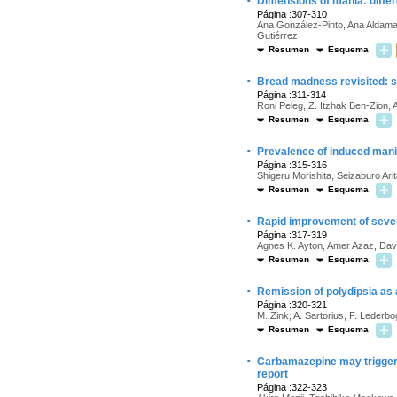
·
Dimensions of mania: diff
Página :307-310
Ana González-Pinto, Ana Aldama,
Gutiérrez
Resumen
Esquema
·
Bread madness revisited: sc
Página :311-314
Roni Peleg, Z. Itzhak Ben-Zion,
Resumen
Esquema
·
Prevalence of induced mania
Página :315-316
Shigeru Morishita, Seizaburo Ari
Resumen
Esquema
·
Rapid improvement of sever
Página :317-319
Agnes K. Ayton, Amer Azaz, Davi
Resumen
Esquema
·
Remission of polydipsia as 
Página :320-321
M. Zink, A. Sartorius, F. Lederb
Resumen
Esquema
·
Carbamazepine may trigger n
report
Página :322-323