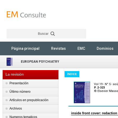
Buscar
Rechercher
Página principal
Revistas
EMC
Dominios
EUROPEAN PSYCHIATRY
La revisión
ÍNDICE
Presentación
Vol 19 - N° 5 - ao
P. 2-323
© Elsevier Mass
Último número
Artículos en prepublicación
Archivos
inside front cover: redaction
Numeros tematicos