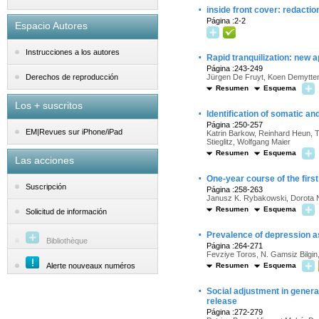
·
inside front cover: redactio
Página :2-2
Espacio Autores
Instrucciones a los autores
·
Rapid tranquilization: new
Página :243-249
Jürgen De Fruyt, Koen Demytte
Derechos de reproducción
Resumen
Esquema
Los + suscritos
·
Identification of somatic a
Página :250-257
EM|Revues sur iPhone/iPad
Katrin Barkow, Reinhard Heun, T
Stieglitz, Wolfgang Maier
Resumen
Esquema
Las acciones
·
One-year course of the first
Suscripción
Página :258-263
Janusz K. Rybakowski, Dorota 
Resumen
Esquema
Solicitud de información
·
Prevalence of depression a
Bibliothèque
Página :264-271
Fevziye Toros, N. Gamsiz Bilgin
Alerte nouveaux numéros
Resumen
Esquema
·
Social adjustment in genera
release
Página :272-279