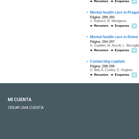
Resumen
Esquema
·
Mental health care in Pragu
Página :289-293
J. Raboch, B. Wenigova
Resumen
Esquema
·
Mental health care in Rome
Página :294-297
A. Gaddini, M. Ascoli, L. Biscagli
Resumen
Esquema
·
Connecting capitals
Página :298-299
S. Bell, A. Cooley, E. Hughes
Resumen
Esquema
MI CUENTA
CREAR UNA CUENTA