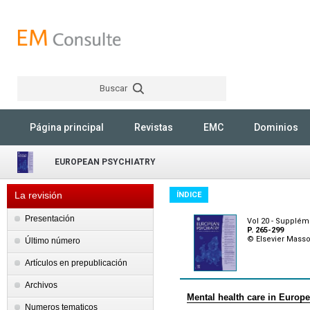
Buscar
Rechercher
Página principal
Revistas
EMC
Dominios
EUROPEAN PSYCHIATRY
La revisión
ÍNDICE
Presentación
Vol 20 - Supplém
P. 265-299
© Elsevier Mass
Último número
Artículos en prepublicación
Archivos
Mental health care in Europe
Numeros tematicos