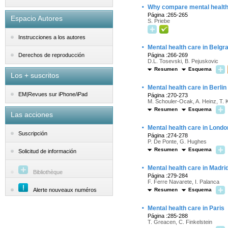
·
Why compare mental health 
Página :265-265
Espacio Autores
S. Priebe
Instrucciones a los autores
·
Mental health care in Belg
Página :266-269
Derechos de reproducción
D.L. Tosevski, B. Pejuskovic
Resumen
Esquema
Los + suscritos
·
Mental health care in Berlin
EM|Revues sur iPhone/iPad
Página :270-273
M. Schouler-Ocak, A. Heinz, T. 
Resumen
Esquema
Las acciones
·
Mental health care in Londo
Suscripción
Página :274-278
P. De Ponte, G. Hughes
Resumen
Esquema
Solicitud de información
·
Mental health care in Madri
Bibliothèque
Página :279-284
F. Ferre Navarete, I. Palanca
Alerte nouveaux numéros
Resumen
Esquema
·
Mental health care in Paris
Página :285-288
T. Greacen, C. Finkelstein