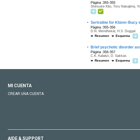
Página :355-355
Shinsuke Kito, Toru Nakajima, Y
·
Sertraline for Klüver-Bucy
Página :355-356
D.N. Mendhekar, H.S. Duggal
Resumen
Esquema
·
Brief psychotic disorder a
Página :356-357
C.K. Kalaitzi, D. Sakkas
Resumen
Esquema
MI CUENTA
CREAR UNA CUENTA
AIDE & SUPPORT