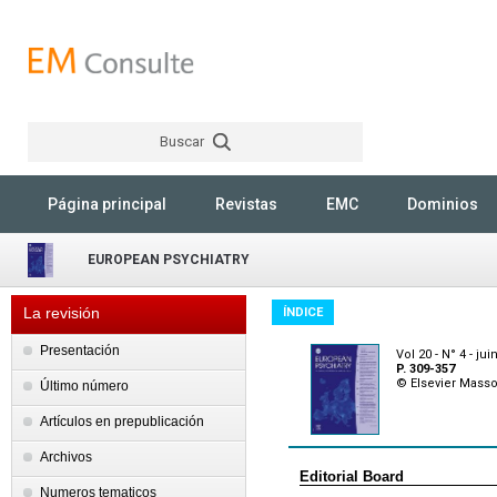
Buscar
Rechercher
Página principal
Revistas
EMC
Dominios
EUROPEAN PSYCHIATRY
La revisión
ÍNDICE
Presentación
Vol 20 - N° 4 - jui
P. 309-357
© Elsevier Mass
Último número
Artículos en prepublicación
Archivos
Editorial Board
Numeros tematicos