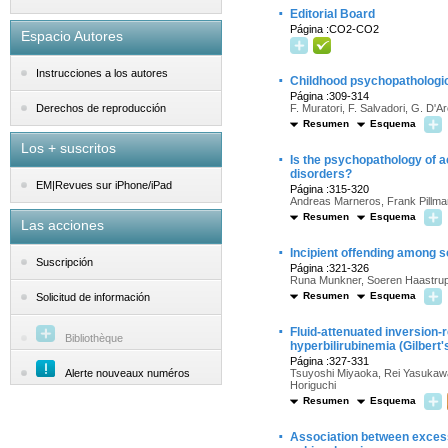
·
Editorial Board
Página :CO2-CO2
Espacio Autores
Instrucciones a los autores
·
Childhood psychopathologic
Página :309-314
F. Muratori, F. Salvadori, G. D'Ar
Derechos de reproducción
Resumen
Esquema
Los + suscritos
·
Is the psychopathology of a
disorders?
EM|Revues sur iPhone/iPad
Página :315-320
Andreas Marneros, Frank Pillman
Resumen
Esquema
Las acciones
·
Incipient offending among sc
Suscripción
Página :321-326
Runa Munkner, Soeren Haastrup
Resumen
Esquema
Solicitud de información
·
Fluid-attenuated inversion-
Bibliothèque
hyperbilirubinemia (Gilbert
Página :327-331
Alerte nouveaux numéros
Tsuyoshi Miyaoka, Rei Yasukawa
Horiguchi
Resumen
Esquema
·
Association between excessiv