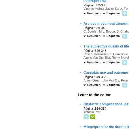
schizophrenia
Página :332-338
Vicente Molina, Javier Sanz, F
Resumen
Esquema
·
Are eye movement abnormalit
Página :339-345
C. Boudet, M.L. Bocca, B. Chabot,
Resumen
Esquema
·
The subjective quality of lif
Página :346-348
Pascal Delamillieure, Dominique
Alexis Van Der Elst, Rémy Morello
Resumen
Esquema
·
Cannabis use and outcome 
Página :349-353
Anton Grech, Jim Van Os, Peter
Resumen
Esquema
Letter to the editor
·
Obstetric complications, ge
Página :354-354
Antonio Preti
·
Milnacipran for the drastic