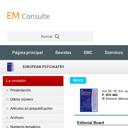
Buscar
Rechercher
Página principal
Revistas
EMC
Dominios
EUROPEAN PSYCHIATRY
La revisión
ÍNDICE
Presentación
Vol 20 - N° 5-6 - 
P. 359-460
© Elsevier Mass
Último número
Artículos en prepublicación
Archivos
Editorial Board
Numeros tematicos