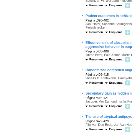
Schwitzer, W. Wolfgang Fleisch
Resumen
Esquema
·
Patient outcomes in schizoph
Página :395-402
Alex Hofer, Susanne Baumgartne
Fleischhacker
Resumen
Esquema
·
Effectiveness of clozapine,
aggressive behavior in outp
Página :403-408
Istvan Bitter, Pal Czobor, Mart
Resumen
Esquema
·
Randomized controlled augmen
Página :409-415
Vassilis P. Kontaxakis, Panayoti
Resumen
Esquema
·
Secondary gain as hidden mo
Página :416-421
Jacques Van Egmond, Ischa Ku
Resumen
Esquema
·
The use of atypical antipsyc
Página :422-429
Filip Van Den Eede, Jan Van He
Resumen
Esquema