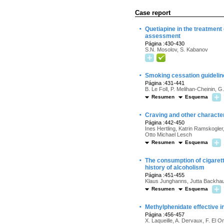
Case report
·
Quetiapine in the treatment 
assessment
Página :430-430
S.N. Mosolov, S. Kabanov
·
Smoking cessation guideli
Página :431-441
B. Le Foll, P. Melihan-Cheinin, 
Resumen
Esquema
·
Craving and other character
Página :442-450
Ines Hertling, Katrin Ramskogler
Otto Michael Lesch
Resumen
Esquema
·
The consumption of cigarette
history of alcoholism
Página :451-455
Klaus Junghanns, Jutta Backhaus
Resumen
Esquema
·
Methylphenidate effective i
Página :456-457
X. Laqueille, A. Dervaux, F. El Om