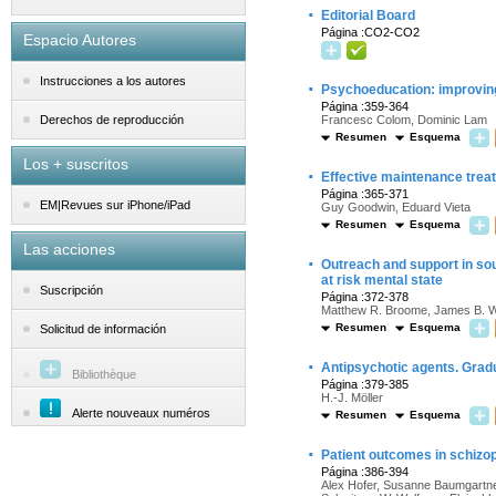
·
Editorial Board
Página :CO2-CO2
Espacio Autores
Instrucciones a los autores
·
Psychoeducation: improving
Página :359-364
Francesc Colom, Dominic Lam
Derechos de reproducción
Resumen
Esquema
Los + suscritos
·
Effective maintenance trea
Página :365-371
EM|Revues sur iPhone/iPad
Guy Goodwin, Eduard Vieta
Resumen
Esquema
Las acciones
·
Outreach and support in sou
at risk mental state
Suscripción
Página :372-378
Matthew R. Broome, James B. Woo
Resumen
Esquema
Solicitud de información
·
Antipsychotic agents. Gradua
Bibliothèque
Página :379-385
H.-J. Möller
Alerte nouveaux numéros
Resumen
Esquema
·
Patient outcomes in schizop
Página :386-394
Alex Hofer, Susanne Baumgartne