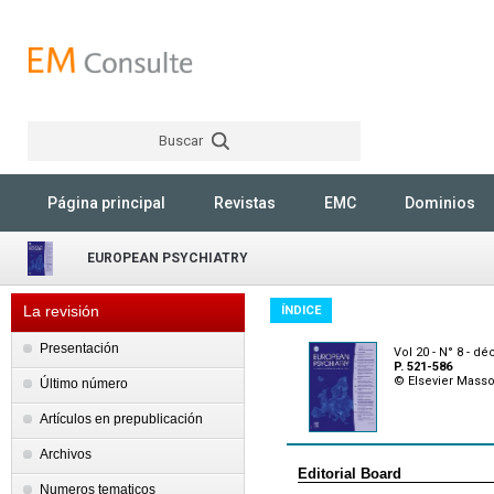
Buscar
Rechercher
Página principal
Revistas
EMC
Dominios
EUROPEAN PSYCHIATRY
La revisión
ÍNDICE
Presentación
Vol 20 - N° 8 - 
P. 521-586
© Elsevier Mass
Último número
Artículos en prepublicación
Archivos
Editorial Board
Numeros tematicos