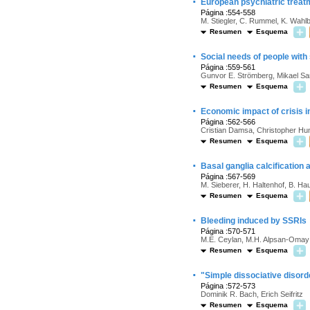
·
European psychiatric treatme
Página :554-558
M. Stiegler, C. Rummel, K. Wahlb
Resumen
Esquema
·
Social needs of people with 
Página :559-561
Gunvor E. Strömberg, Mikael S
Resumen
Esquema
·
Economic impact of crisis i
Página :562-566
Cristian Damsa, Christopher Hum
Resumen
Esquema
·
Basal ganglia calcification
Página :567-569
M. Sieberer, H. Haltenhof, B. Haub
Resumen
Esquema
·
Bleeding induced by SSRIs
Página :570-571
M.E. Ceylan, M.H. Alpsan-Omay
Resumen
Esquema
·
"Simple dissociative disord
Página :572-573
Dominik R. Bach, Erich Seifritz
Resumen
Esquema