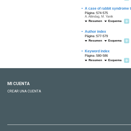
·
A case of rabbit syndrome t
Página :574-575
A. Altindag, M. Yanik
Resumen
Esquema
·
Author index
Página :577-579
Resumen
Esquema
·
Keyword index
Página :580-586
Resumen
Esquema
MI CUENTA
CREAR UNA CUENTA