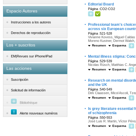
·
Editorial Board
Página :CO2-CO2
Espacio Autores
Instrucciones a los autores
·
Professional team's choices
across six European countr
Derechos de reproducción
Página :521-528
Vivianne Kovess, Miguel Caldas 
Moreno Kustner, Dermot Walsh,
Los + suscritos
Resumen
Esquema
·
Mental illness stigma: Conc
EM|Revues sur iPhone/iPad
Página :529-539
Nicolas Rüsch, Matthias C. Ange
Las acciones
Resumen
Esquema
·
Suscripción
Research on mental disorder
and the UK
Página :540-549
Solicitud de información
Dirk Claassen, Micol Ascoli, Tze
Resumen
Esquema
Bibliothèque
·
Is grey literature essential
of schizophrenia
Alerte nouveaux numéros
Página :550-553
José Luis R. Martin, Víctor Pére
Resumen
Esquema