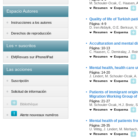
M. Schouler-Ocak, C. Haasen, A
Resumen
Esquema
Espacio Autores
·
Quality of life of Turkish pa
Instrucciones a los autores
Página :4-9
D. Iren Akbiyik, O.E. Berksun, V
Resumen
Esquema
Derechos de reproducción
·
Acculturation and mental d
Los + suscritos
Página :10-13
C. Haasen, C. Demiralay, J. Rei
Resumen
Esquema
EM|Revues sur iPhone/iPad
·
Mental health, health care u
Las acciones
Página :14-20
J. Lindert, M. Schouler-Ocak, A.
Suscripción
Resumen
Esquema
·
Solicitud de información
Patients of immigrant origin
Migration Working Group of
Página :21-27
Bibliothèque
M. Schouler-Ocak, H.J. Bretz, S
Resumen
Esquema
Alerte nouveaux numéros
·
Mental health of patients f
Página :28-35
U. Wittig, J. Lindert, M. Merbach,
Resumen
Esquema