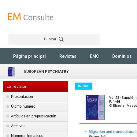
Buscar
Rechercher
Página principal
Revistas
EMC
Dominios
EUROPEAN PSYCHIATRY
La revisión
ÍNDICE
Presentación
Vol 23 - Suppléme
P. 1-68
© Elsevier Mass
Último número
Artículos en prepublicación
Archivos
·
Migration and transcultural
Numeros tematicos
Página :1-3