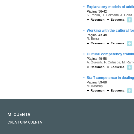
·
Explanatory models of addi
Página :36-42
S. Penka, H. Heimann, A. Heinz
Resumen
Esquema
·
Working with the cultural fo
Página :43-48
R. Borra
Resumen
Esquema
·
Cultural competency trainin
Página :49-58
A. Qureshi, F. Collazos, M. Ra
Resumen
Esquema
·
Staff competence in dealing
Página :59-68
M. Kastrup
Resumen
Esquema
MI CUENTA
CREAR UNA CUENTA