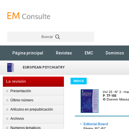
Buscar
Rechercher
Página principal
Revistas
EMC
Dominios
EUROPEAN PSYCHIATRY
La revisión
ÍNDICE
Presentación
Vol 23 - N° 2 - ma
P. 77-155
© Elsevier Mass
Último número
Artículos en prepublicación
Archivos
·
Editorial Board
Numeros tematicos
Página :IFC-IFC