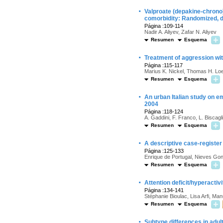
·
Valproate (depakine-chrono)
comorbidity: Randomized, d
Página :109-114
Nadir A. Aliyev, Zafar N. Aliyev
Resumen
Esquema
·
Treatment of aggression with
Página :115-117
Marius K. Nickel, Thomas H. Lo
Resumen
Esquema
·
An urban Italian study on e
2004
Página :118-124
A. Gaddini, F. Franco, L. Biscagli
Resumen
Esquema
·
A descriptive case-register
Página :125-133
Enrique de Portugal, Nieves Gon
Resumen
Esquema
·
Attention deficit/hyperacti
Página :134-141
Stéphanie Bioulac, Lisa Arfi, Ma
Resumen
Esquema
·
Subtype differences in adul