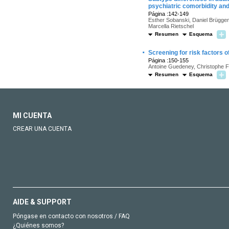
psychiatric comorbidity an
Página :142-149
Esther Sobanski, Daniel Brügge
Marcella Rietschel
Resumen
Esquema
·
Screening for risk factors o
Página :150-155
Antoine Guedeney, Christophe F
Resumen
Esquema
MI CUENTA
CREAR UNA CUENTA
AIDE & SUPPORT
Póngase en contacto con nosotros / FAQ
¿Quiénes somos?