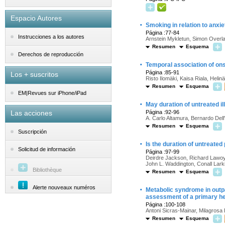
Espacio Autores
·
Smoking in relation to anxi
Página :77-84
Instrucciones a los autores
Arnstein Mykletun, Simon Overla
Resumen
Esquema
Derechos de reproducción
·
Temporal association of ons
Página :85-91
Los + suscritos
Risto Ilomäki, Kaisa Riala, Hel
Resumen
Esquema
EM|Revues sur iPhone/iPad
·
May duration of untreated i
Las acciones
Página :92-96
A. Carlo Altamura, Bernardo De
Resumen
Esquema
Suscripción
·
Is the duration of untreate
Solicitud de información
Página :97-99
Deirdre Jackson, Richard Lawoyi
John L. Waddington, Conall Lark
Bibliothèque
Resumen
Esquema
·
Alerte nouveaux numéros
Metabolic syndrome in outpat
assessment of a primary he
Página :100-108
Antoni Sicras-Mainar, Milagrosa
Resumen
Esquema