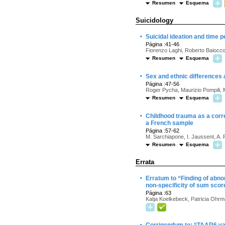
Resumen
Esquema
Suicidology
·
Suicidal ideation and time 
Página :41-46
Fiorenzo Laghi, Roberto Baiocco,
Resumen
Esquema
·
Sex and ethnic differences
Página :47-56
Roger Pycha, Maurizio Pompili, M
Resumen
Esquema
·
Childhood trauma as a correla
a French sample
Página :57-62
M. Sarchiapone, I. Jaussent, A. R
Resumen
Esquema
Errata
·
Erratum to “Finding of abno
non-specificity of sum scor
Página :63
Katja Koelkebeck, Patricia Ohrm
·