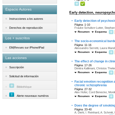
Espacio Autores
Early detection, neuropsycho
Instrucciones a los autores
·
Early detection of psychosis
Página :1-10
Frauke Schultze-Lutter, Stepha
Derechos de reproducción
Resumen
Esquema
Los + suscritos
·
The socio-economical burden 
Página :11-16
EM|Revues sur iPhone/iPad
Alessandro Serretti, Laura Mandel
Resumen
Esquema
Las acciones
·
The effect of change in cli
Página :17-26
Suscripción
Dimitra Kallimani, Christos Thele
Resumen
Esquema
Solicitud de información
·
Facial emotion recognition a
chronic schizophrenia
Bibliothèque
Página :27-32
Alex Hofer, Cord Benecke, Monik
Alerte nouveaux numéros
Resumen
Esquema
·
Does the degree of smoking e
Página :33-40
A. Diehl, I. Reinhard, A. Schmitt