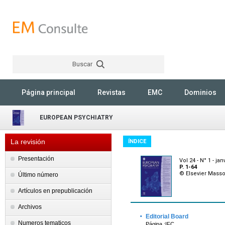
Buscar
Rechercher
Página principal
Revistas
EMC
Dominios
EUROPEAN PSYCHIATRY
La revisión
ÍNDICE
Presentación
Vol 24 - N° 1 - jan
P. 1-64
© Elsevier Mass
Último número
Artículos en prepublicación
Archivos
·
Editorial Board
Numeros tematicos
Página :IFC