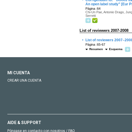
Corrigendum to: “TAAR6 vari
An open label study” [Eur 
Página :64
Chi-Un Pae, Antonio Drago, Jung
Serretti
List of reviewers 2007-2008
·
List of reviewers 2007–200
Página :65-67
Resumen
Esquema
MI CUENTA
CREAR UNA CUENTA
AIDE & SUPPORT
Póngase en contacto con nosotros / FAQ