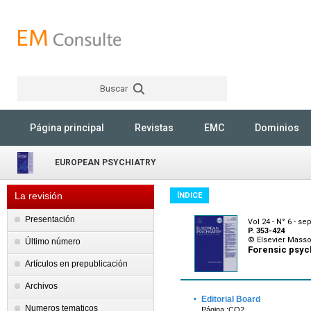
Buscar
Rechercher
Página principal
Revistas
EMC
Dominios
EUROPEAN PSYCHIATRY
La revisión
ÍNDICE
Presentación
Vol 24 - N° 6 - s
P. 353-424
© Elsevier Mass
Último número
Forensic psyc
Artículos en prepublicación
Archivos
·
Editorial Board
Numeros tematicos
Página :CO2