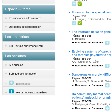
Espacio Autores
·
Foreword to the special iss
Página :353
Instrucciones a los autores
S. Frangou, P. Gorwood, R. Heu
Derechos de reproducción
·
The interface between gener
Página :354-355
Los + suscritos
S. Hodgins
Resumen
Esquema
EM|Revues sur iPhone/iPad
·
Evolving systems of care: In
and forensic psychiatric se
Las acciones
Página :356-364
A.G. Crocker, G. Côté
Suscripción
Resumen
Esquema
·
Solicitud de información
Dangerous or merely ‘diffic
Página :365-372
H. Schanda, T. Stompe, G. Ort
Bibliothèque
Resumen
Esquema
Alerte nouveaux numéros
·
Do community mental health 
patients’ antisocial or crim
Página :373-379
S. Hodgins, A. Cree, F. Khalid, K
Resumen
Esquema