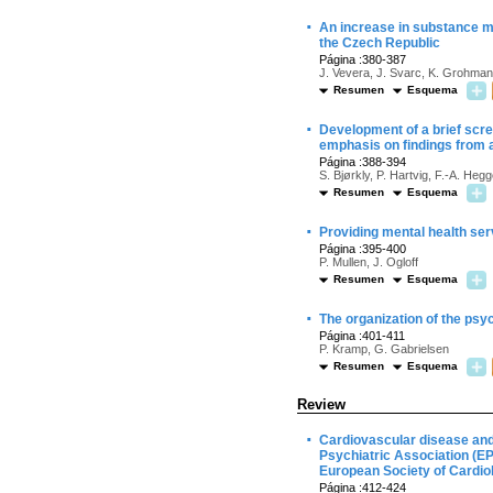
·
An increase in substance mi
the Czech Republic
Página :380-387
J. Vevera, J. Svarc, K. Grohman
Resumen
Esquema
·
Development of a brief scre
emphasis on findings from a n
Página :388-394
S. Bjørkly, P. Hartvig, F.-A. Heg
Resumen
Esquema
·
Providing mental health serv
Página :395-400
P. Mullen, J. Ogloff
Resumen
Esquema
·
The organization of the psyc
Página :401-411
P. Kramp, G. Gabrielsen
Resumen
Esquema
Review
·
Cardiovascular disease and 
Psychiatric Association (EP
European Society of Cardio
Página :412-424