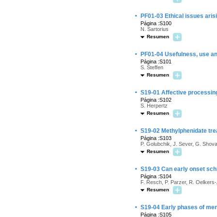
·
PF01-03 Ethical issues arisi
Página :S100
N. Sartorius
Resumen
·
PF01-04 Usefulness, use and
Página :S101
S. Steffen
Resumen
·
S19-01 Affective processing
Página :S102
S. Herpertz
Resumen
·
S19-02 Methylphenidate tre
Página :S103
P. Golubchik, J. Sever, G. Shov
Resumen
·
S19-03 Can early onset sch
Página :S104
F. Resch, P. Parzer, R. Oelkers
Resumen
·
S19-04 Early phases of men
Página :S105