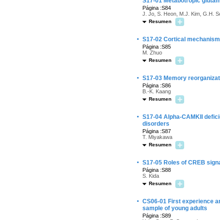
S17-01 Metabotropic glutam
Página :S84
J. Jo, S. Heon, M.J. Kim, G.H. S
Resumen
·
S17-02 Cortical mechanisms
Página :S85
M. Zhuo
Resumen
·
S17-03 Memory reorganizati
Página :S86
B.-K. Kaang
Resumen
·
S17-04 Alpha-CAMKII defici
disorders
Página :S87
T. Miyakawa
Resumen
·
S17-05 Roles of CREB signa
Página :S88
S. Kida
Resumen
·
CS06-01 First experience an
sample of young adults
Página :S89