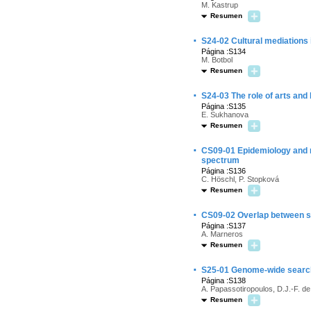
M. Kastrup
Resumen
·
S24-02 Cultural mediations 
Página :S134
M. Botbol
Resumen
·
S24-03 The role of arts and
Página :S135
E. Sukhanova
Resumen
·
CS09-01 Epidemiology and ri
spectrum
Página :S136
C. Höschl, P. Stopková
Resumen
·
CS09-02 Overlap between sc
Página :S137
A. Marneros
Resumen
·
S25-01 Genome-wide search 
Página :S138
A. Papassotiropoulos, D.J.-F. d
Resumen