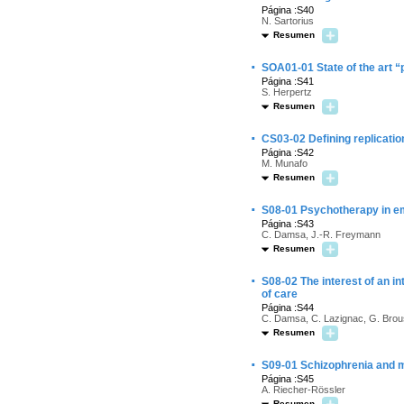
Página :S40
N. Sartorius
Resumen
·
SOA01-01 State of the art “
Página :S41
S. Herpertz
Resumen
·
CS03-02 Defining replicatio
Página :S42
M. Munafo
Resumen
·
S08-01 Psychotherapy in e
Página :S43
C. Damsa, J.-R. Freymann
Resumen
·
S08-02 The interest of an i
of care
Página :S44
C. Damsa, C. Lazignac, G. Brous
Resumen
·
S09-01 Schizophrenia and 
Página :S45
A. Riecher-Rössler
Resumen