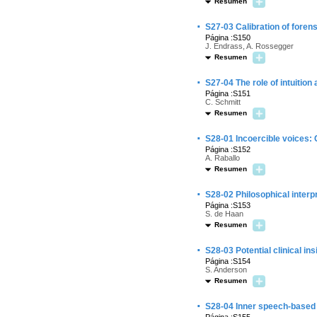
Resumen
·
S27-03 Calibration of fore
Página :S150
J. Endrass, A. Rossegger
Resumen
·
S27-04 The role of intuitio
Página :S151
C. Schmitt
Resumen
·
S28-01 Incoercible voices: 
Página :S152
A. Raballo
Resumen
·
S28-02 Philosophical interpr
Página :S153
S. de Haan
Resumen
·
S28-03 Potential clinical in
Página :S154
S. Anderson
Resumen
·
S28-04 Inner speech-based m