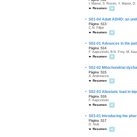
I. Manor, S. Rozen, Y. Manor, D.
Resumen
·
S01-04 Adult ADHD: an und
Página :S13
C.N. Filipe
Resumen
·
S02-01 Advances in the path
Página :S14
F. Kapczinski, B.N. Frey, M. Kau
Resumen
·
S02-02 Mitochondrial dysfun
Página :S15
A. Andreazza
Resumen
·
S02-03 Allostatic load in bi
Página :S16
F. Kapczinski
Resumen
·
S03-01 Introducing the pha
Página :S17
D. Nutt
Resumen