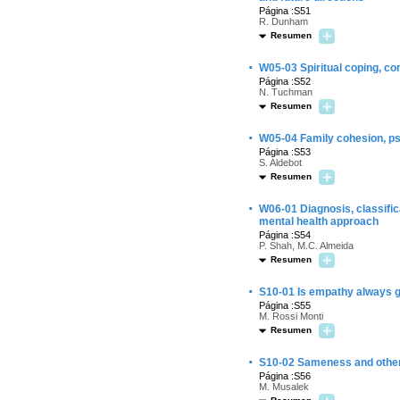
Página :S51
R. Dunham
Resumen
·
W05-03 Spiritual coping, co
Página :S52
N. Tuchman
Resumen
·
W05-04 Family cohesion, ps
Página :S53
S. Aldebot
Resumen
·
W06-01 Diagnosis, classific
mental health approach
Página :S54
P. Shah, M.C. Almeida
Resumen
·
S10-01 Is empathy always 
Página :S55
M. Rossi Monti
Resumen
·
S10-02 Sameness and other
Página :S56
M. Musalek