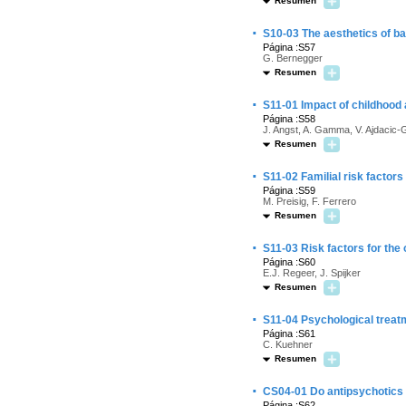
Resumen
·
S10-03 The aesthetics of b
Página :S57
G. Bernegger
Resumen
·
S11-01 Impact of childhood 
Página :S58
J. Angst, A. Gamma, V. Ajdacic-
Resumen
·
S11-02 Familial risk factors
Página :S59
M. Preisig, F. Ferrero
Resumen
·
S11-03 Risk factors for the
Página :S60
E.J. Regeer, J. Spijker
Resumen
·
S11-04 Psychological treatm
Página :S61
C. Kuehner
Resumen
·
CS04-01 Do antipsychotics m
Página :S62