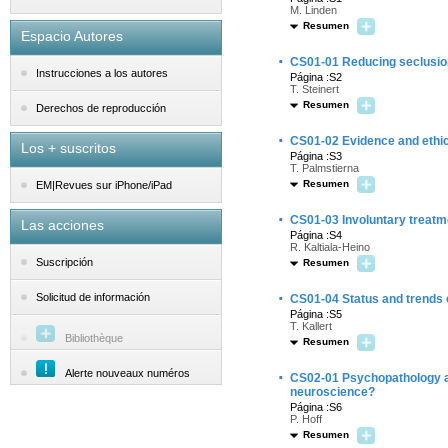
M. Linden
Resumen
Espacio Autores
·
CS01-01 Reducing seclusion
Instrucciones a los autores
Página :S2
T. Steinert
Resumen
Derechos de reproducción
·
CS01-02 Evidence and ethic
Los + suscritos
Página :S3
T. Palmstierna
Resumen
EM|Revues sur iPhone/iPad
·
CS01-03 Involuntary treatme
Las acciones
Página :S4
R. Kaltiala-Heino
Suscripción
Resumen
·
Solicitud de información
CS01-04 Status and trends
Página :S5
T. Kallert
Bibliothèque
Resumen
·
Alerte nouveaux numéros
CS02-01 Psychopathology an
neuroscience?
Página :S6
P. Hoff
Resumen