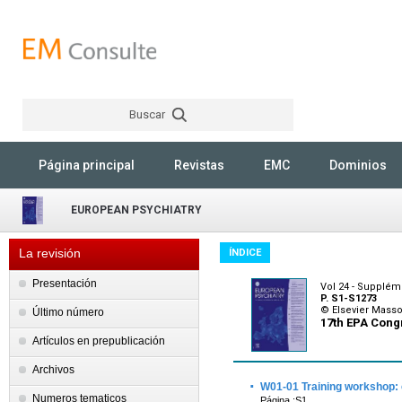
Buscar
Rechercher
Página principal
Revistas
EMC
Dominios
EUROPEAN PSYCHIATRY
La revisión
ÍNDICE
Presentación
Vol 24 - Suppléme
P. S1-S1273
© Elsevier Mass
Último número
17th EPA Congr
Artículos en prepublicación
Archivos
·
W01-01 Training workshop: 
Numeros tematicos
Página :S1