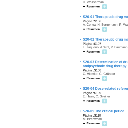
D. Wasserman
Resumen
·
S20-01 Therapeutic drug mo
Página :S106
A. Conca, N. Bergemann, R. Was
Resumen
·
S20-02 Therapeutic drug mo
Página :S107
E. Jaquenoud Sirot, P. Baumann
Resumen
·
S20-03 Determination of dr
antipsychotic drug therapy
Página :S108
C. Hiemke, G. Gründer
Resumen
·
S20-04 Dose-related refere
Página :S109
E. Haen, C. Greiner
Resumen
·
S20-05 The critical period
Página :S110
M. Birchwood
Resumen