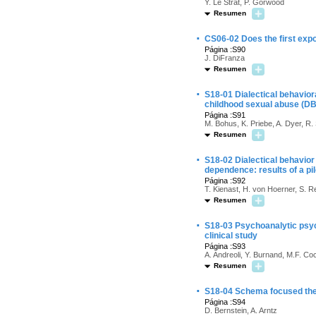
Y. Le Strat, P. Gorwood
Resumen
·
CS06-02 Does the first exp
Página :S90
J. DiFranza
Resumen
·
S18-01 Dialectical behaviora
childhood sexual abuse (DB
Página :S91
M. Bohus, K. Priebe, A. Dyer, R. 
Resumen
·
S18-02 Dialectical behavior
dependence: results of a pil
Página :S92
T. Kienast, H. von Hoerner, S. R
Resumen
·
S18-03 Psychoanalytic psyc
clinical study
Página :S93
A. Andreoli, Y. Burnand, M.F. Co
Resumen
·
S18-04 Schema focused thera
Página :S94
D. Bernstein, A. Arntz