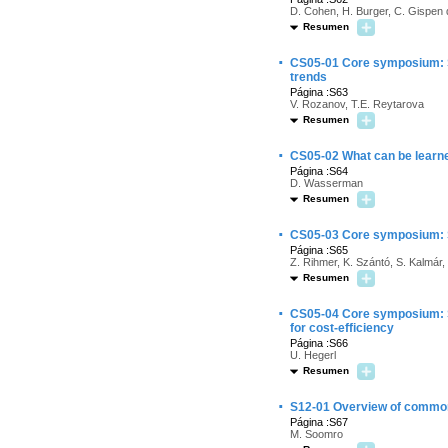
D. Cohen, H. Burger, C. Gispen 
Resumen
·
CS05-01 Core symposium: Su
trends
Página :S63
V. Rozanov, T.E. Reytarova
Resumen
·
CS05-02 What can be learned
Página :S64
D. Wasserman
Resumen
·
CS05-03 Core symposium: S
Página :S65
Z. Rihmer, K. Szántó, S. Kalmár,
Resumen
·
CS05-04 Core symposium: S
for cost-efficiency
Página :S66
U. Hegerl
Resumen
·
S12-01 Overview of common d
Página :S67
M. Soomro