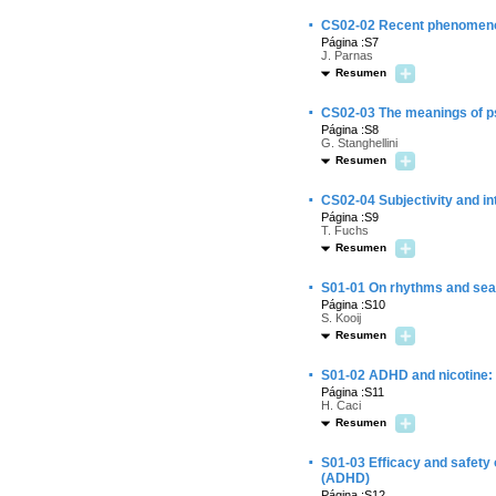
·
CS02-02 Recent phenomenol
Página :S7
J. Parnas
Resumen
·
CS02-03 The meanings of 
Página :S8
G. Stanghellini
Resumen
·
CS02-04 Subjectivity and int
Página :S9
T. Fuchs
Resumen
·
S01-01 On rhythms and sea
Página :S10
S. Kooij
Resumen
·
S01-02 ADHD and nicotine: 
Página :S11
H. Caci
Resumen
·
S01-03 Efficacy and safety
(ADHD)
Página :S12