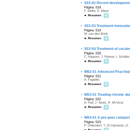
·
S03-02 Recent developments
Página :S18
F. Kiefer, K. Mann
Resumen
·
S03-03 Treatment innovatio
Página :S19
W. van den Brink
Resumen
·
S03-04 Treatment of cocain
Página :S20
C. Haasen, J. Reimer, I. Schäfer
Resumen
·
W02-01 Advanced Psychophar
Página :S21
A. Fagiolini
Resumen
·
W03-01 Treating chronic de
Página :S22
A. Hull, J. Swan, R. McVicar
Resumen
·
W04-01 A pre-post compariso
Página :S23
P. Ohlendorf, T. Di Clemente, D
Resumen