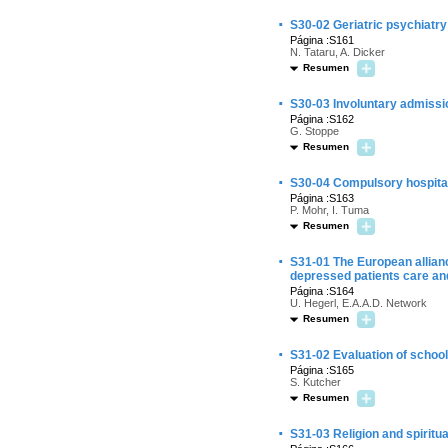
·
S30-02 Geriatric psychiatry
Página :S161
N. Tataru, A. Dicker
Resumen
·
S30-03 Involuntary admissi
Página :S162
G. Stoppe
Resumen
·
S30-04 Compulsory hospital
Página :S163
P. Mohr, I. Tuma
Resumen
·
S31-01 The European allian
depressed patients care and
Página :S164
U. Hegerl, E.A.A.D. Network
Resumen
·
S31-02 Evaluation of schoo
Página :S165
S. Kutcher
Resumen
·
S31-03 Religion and spiritu