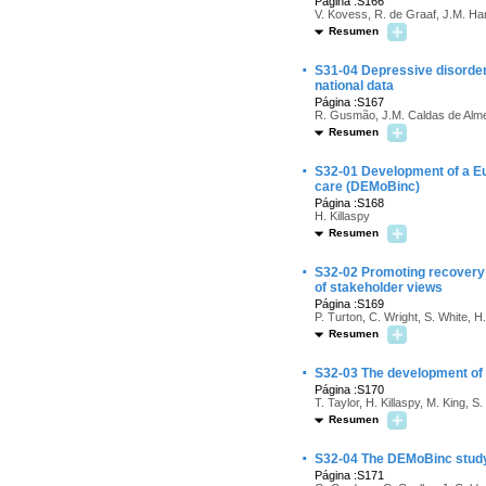
Página :S166
V. Kovess, R. de Graaf, J.M. Haro,
Resumen
·
S31-04 Depressive disorder
national data
Página :S167
R. Gusmão, J.M. Caldas de Alm
Resumen
·
S32-01 Development of a Eur
care (DEMoBinc)
Página :S168
H. Killaspy
Resumen
·
S32-02 Promoting recovery fo
of stakeholder views
Página :S169
P. Turton, C. Wright, S. White, H.
Resumen
·
S32-03 The development of th
Página :S170
T. Taylor, H. Killaspy, M. King, S.
Resumen
·
S32-04 The DEMoBinc study 
Página :S171