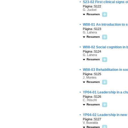
·
S23-02 First clinical signs 
Página :S122
G. Juckel
Resumen
·
W08-01 An introduction to so
Página :S123
G. Lahera
Resumen
·
W08-02 Social cognition in b
Página :S124
G. Lahera
Resumen
·
W08-03 Rehabilitation in soci
Página :S125
J. Montes
Resumen
·
YP04-01 Leadership in a ch
Página :S126
C. Höschl
Resumen
·
YP04-02 Leadership in new 
Página :S127
V. Buwalda
Resumen