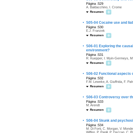
Página :S29
A. Baldacchino, I. Crome
Resumen
·
S05-04 Cocaine use and lia
Página :S30
E.J. Franzek
Resumen
·
S06-01 Exploring the causal
environment?
Página :S31
R. Kuepper, I. Myin-Germeys, M.
Resumen
·
S06-02 Functional aspects 
Página :S32
F.M. Leweke, A. Giuffrida, F. Pah
Resumen
·
S06-03 Controversy over th
Página :S33
M. Arendt
Resumen
·
S06-04 Skunk and psychosi
Página :S34
M. Di Forti, C. Morgan, V. Monde
Wiffen, P. Papili, P. Dazzan, C. P