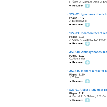
E. Vieta, A. Martinez-Aran, J. 
Resumen
·
S22-02 Hypomania check lis
Página :S117
J. Rybakowski
Resumen
·
S22-03 Updateon recent res
Página :S118
J. Angst, A. Gamma, T.D. Meyer
Resumen
·
JS02-01 Antipsychotics in 
Página :S119
C. Allgulander
Resumen
·
JS02-02 Is there a role for
Página :S120
J. Zohar
Resumen
·
S23-01 A pilot study of at-r
Página :S121
A. Bechdolf, B. Nelson, S.M. Co
Resumen