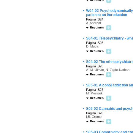
·
W04-02 Psychodynamically o
patients: an introduction
Página :S24
A. Andreoli
Resumen
·
S04-01 Telepsychiatry - wh
Página :S25
D. Mucic
Resumen
·
S04-02 The ethnopsychiatric
Página :S26
A.-M. Ulman, N. Zajde-Nathan
Resumen
·
S05-01 Alcohol addiction an
Página :S27
M. Musalek
Resumen
·
S05-02 Cannabis and psych
Página :S28
I.B. Crome
Resumen
·
S05-03 Comorbidity and com