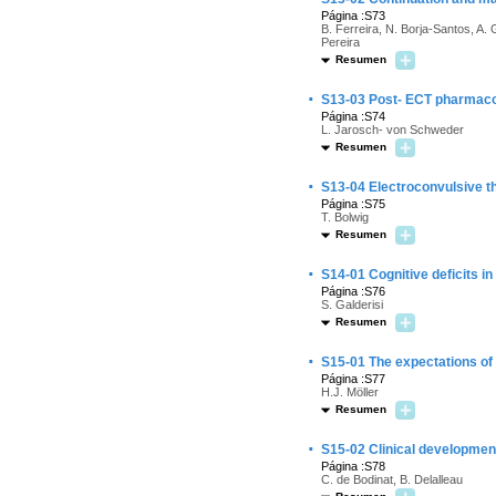
Página :S73
B. Ferreira, N. Borja-Santos, A. 
Pereira
Resumen
·
S13-03 Post- ECT pharmaco
Página :S74
L. Jarosch- von Schweder
Resumen
·
S13-04 Electroconvulsive t
Página :S75
T. Bolwig
Resumen
·
S14-01 Cognitive deficits in
Página :S76
S. Galderisi
Resumen
·
S15-01 The expectations of
Página :S77
H.J. Möller
Resumen
·
S15-02 Clinical development
Página :S78
C. de Bodinat, B. Delalleau