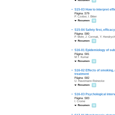
Resumen
·
S15-03 How to interpret eff
Página :S79
P. Czobor, I. Bitter
Resumen
·
S15-04 Safety first, effica
Página :S80
P. Mohr, J. Cermak, Y. Hendrych
Resumen
·
S16-01 Epidemiology of su
Página :S81
M.T. Kumar
Resumen
·
S16-02 Effects of smoking, 
treatment
Página :S82
U. Havemann-Reinecke
Resumen
·
S16-03 Psychological inter
Página :S83
I. Crome
Resumen
·