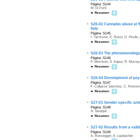
Página :S144
M. Di Forti
Resumen
·
S26-02 Cannabis abuse at f
Italy
Página :S145
I. Tarricone, E. Rossi, D. Pecile, 
Resumen
·
S26-03 The phenomenology
Página :S146
P. Morrison, S. Kapur, R. Murray
Resumen
·
S26-04 Development of psyc
Página :S147
F. Collazos Sanchez, C. Roncer
Resumen
·
S27-01 Gender specific and
Página :S148
N. Nedopil
Resumen
·
S27-02 Results from a vali
Página :S149
A. Rossegger, A. Laubacher