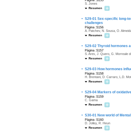
Página :S155
S. Jones
Resumen
·
S29-01 Sex-specific long-t
challenges
Página :S156
A. Patchev, N. Sousa, O. Almeid
Resumen
·
S29-02 Thyroid hormones a
Página :S157
S. Ares, J. Quero, G. Morreale 
Resumen
·
S29-03 How hormones influe
Página :S158
H. Brentani, D. Carraro, L.D. M
Resumen
·
S29-04 Markers of oxidative
Página :S159
C. Gama
Resumen
·
S30-01 New world of Mental
Página :S160
D. Jolley, R. Heun
Resumen