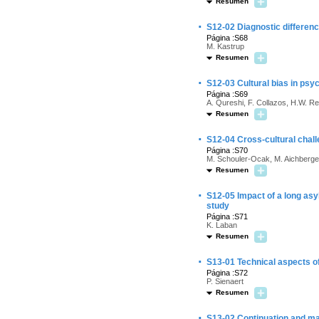
Resumen
·
S12-02 Diagnostic differenc
Página :S68
M. Kastrup
Resumen
·
S12-03 Cultural bias in psyc
Página :S69
A. Qureshi, F. Collazos, H.W. Re
Resumen
·
S12-04 Cross-cultural chall
Página :S70
M. Schouler-Ocak, M. Aichberger
Resumen
·
S12-05 Impact of a long asy
study
Página :S71
K. Laban
Resumen
·
S13-01 Technical aspects o
Página :S72
P. Sienaert
Resumen
·
S13-02 Continuation and m