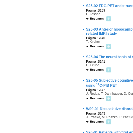
·
S25-02 FDG-PET and struct
Página :S139
F. Jessen
Resumen
·
S25-03 Anterior hippocampu
related fMRI study
Página :S140
T. Kircher
Resumen
·
S25-04 The neural basis of
Página :S141
D. Leube
Resumen
·
S25-05 Subjective cognitive
11
using
C-PIB PET
Página :S142
J. Rodda, T. Dannhauser, D. Cuti
Resumen
·
W09-01 Dissociative disord
Página :S143
J. Prasko, M. Raszka, P. Pastu
Resumen
·
S26-01 Patients with first 