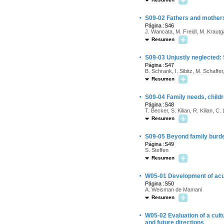
·
S09-02 Fathers and mothers
Página :S46
J. Wancata, M. Freidl, M. Krautga
Resumen
·
S09-03 Unjustly neglected: 
Página :S47
B. Schrank, I. Sibitz, M. Schaffe
Resumen
·
S09-04 Family needs, childr
Página :S48
T. Becker, S. Kilian, R. Kilian, 
Resumen
·
S09-05 Beyond family burden
Página :S49
S. Steffen
Resumen
·
W05-01 Development of acul
Página :S50
A. Weisman de Mamani
Resumen
·
W05-02 Evaluation of a cult
and future directions