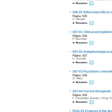
Resumen
·
S06-05 Differential effect
Página :S35
C. Morgan
Resumen
·
S07-01 Clinical and epidemi
Página :S36
P. Machado
Resumen
·
S07-02 Endophenotypical and
Página :S37
U. Schmidt
Resumen
·
S07-03 Psychiatric comorbid
Página :S38
G. Milos
Resumen
·
S07-04 Current therapeuti
Página :S39
F. Fernandez-Aranda, I. Krug, N
Resumen
·
PL01-01 Progress in the de