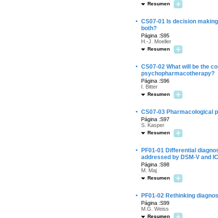
Resumen
·
CS07-01 Is decision making
both?
Página :S95
H.-J. Moeller
Resumen
·
CS07-02 What will be the c
psychopharmacotherapy?
Página :S96
I. Bitter
Resumen
·
CS07-03 Pharmacological pro
Página :S97
S. Kasper
Resumen
·
PF01-01 Differential diagno
addressed by DSM-V and I
Página :S98
M. Maj
Resumen
·
PF01-02 Rethinking diagnost
Página :S99
M.G. Weiss
Resumen