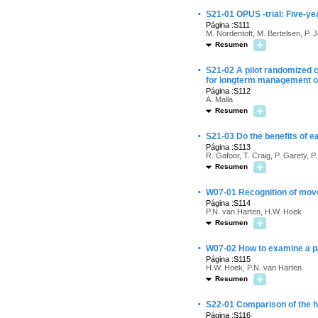
·
S21-01 OPUS -trial: Five-yea
Página :S111
M. Nordentoft, M. Bertelsen, P.
Resumen
·
S21-02 A pilot randomized c
for longterm management o
Página :S112
A. Malla
Resumen
·
S21-03 Do the benefits of ea
Página :S113
R. Gafoor, T. Craig, P. Garety, 
Resumen
·
W07-01 Recognition of move
Página :S114
P.N. van Harten, H.W. Hoek
Resumen
·
W07-02 How to examine a p
Página :S115
H.W. Hoek, P.N. van Harten
Resumen
·
S22-01 Comparison of the h
Página :S116