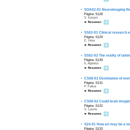
·
SOA02-01 Neuroimaging fin
Página :S128
S. Kasper
Resumen
·
SS02-01 Clinical research e
Página :S129
E. Vieta
Resumen
·
SS02-02 The reality of taki
Página :S130
K. Alptekin
Resumen
·
CS08-01 Destination of men
Página :S131
P. Falkai
Resumen
·
CS08-02 Could brain imaging 
Página :S132
S. Lawrie
Resumen
·
S24-01 How art may be a tool
Página :S133