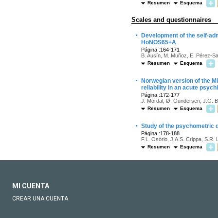
Resumen
Esquema
Scales and questionnaires
·
Development of the self-adm
HoNOS65+A
Página :164-171
B. Ausín, M. Muñoz, E. Pérez-S
Resumen
Esquema
·
Norwegian version of the Min
reliability in an acute psych
Página :172-177
J. Mordal, Ø. Gundersen, J.G.
Resumen
Esquema
·
Study of the psychometric qu
Página :178-188
F.L. Osório, J.A.S. Crippa, S.R. 
Resumen
Esquema
MI CUENTA
CREAR UNA CUENTA