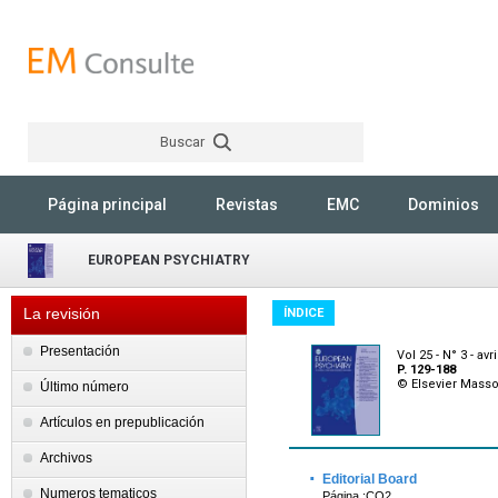
Buscar
Rechercher
Página principal
Revistas
EMC
Dominios
EUROPEAN PSYCHIATRY
La revisión
ÍNDICE
Presentación
Vol 25 - N° 3 - avr
P. 129-188
© Elsevier Mass
Último número
Artículos en prepublicación
Archivos
·
Editorial Board
Numeros tematicos
Página :CO2