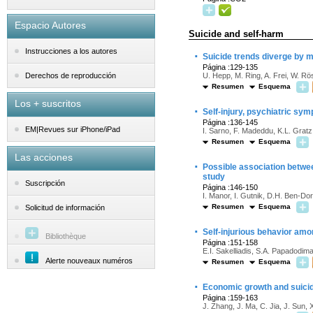
Espacio Autores
Suicide and self-harm
Instrucciones a los autores
·
Suicide trends diverge by 
Página :129-135
U. Hepp, M. Ring, A. Frei, W. Rö
Derechos de reproducción
Resumen
Esquema
Los + suscritos
·
Self-injury, psychiatric sy
Página :136-145
EM|Revues sur iPhone/iPad
I. Sarno, F. Madeddu, K.L. Gratz
Resumen
Esquema
Las acciones
·
Possible association between
study
Suscripción
Página :146-150
I. Manor, I. Gutnik, D.H. Ben-Do
Resumen
Esquema
Solicitud de información
·
Self-injurious behavior amo
Bibliothèque
Página :151-158
E.I. Sakelliadis, S.A. Papadodim
Alerte nouveaux numéros
Resumen
Esquema
·
Economic growth and suicid
Página :159-163
J. Zhang, J. Ma, C. Jia, J. Sun, 