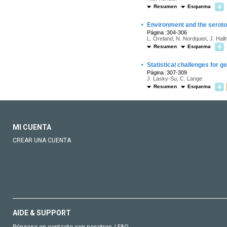
Resumen
Esquema
·
Environment and the serot
Página :304-306
L. Oreland, N. Nordquist, J. Hal
Resumen
Esquema
·
Statistical challenges for g
Página :307-309
J. Lasky-Su, C. Lange
Resumen
Esquema
MI CUENTA
CREAR UNA CUENTA
AIDE & SUPPORT