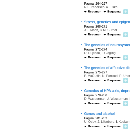
Página :264-267
N.L. Pedersen, A. Fiske
Resumen
Esquema
·
Stress, genetics and epigen
Página :268-271
J.J. Mann, D.M. Currier
Resumen
Esquema
·
The genetics of neurosystem
Página :272-274
D. Rujescu, I. Giegling
Resumen
Esquema
·
The genetics of affective di
Página :275-277
P. McGuffin, N. Perroud, R. Uher, 
Resumen
Esquema
·
Genetics of HPA-axis, depre
Página :278-280
D. Wasserman, J. Wasserman, 
Resumen
Esquema
·
Genes and alcohol
Página :281-283
U. Ösby, J. Liljenberg, I. Kocku
Resumen
Esquema