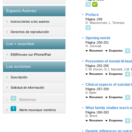
Espacio Autores
·
Preface
Página :249
Instrucciones a los autores
D. Wasserman, L. Terenius
Derechos de reproducción
·
Opening words
Página :250-251
Los + suscritos
H. Jörnvall
Resumen
Esquema
EM|Revues sur iPhone/iPad
·
Prevention of mental ill-hea
Las acciones
Página :252-256
C.W. Hoven, D.J. Mandell, J.M. B
Resumen
Esquema
Suscripción
·
Clinical aspects of suicidal
Solicitud de información
Página :257-259
A. Apter
Resumen
Esquema
Bibliothèque
·
What family studies teach u
Alerte nouveaux numéros
Página :260-263
D. Brent
Resumen
Esquema
·
Genetic influences on suicid