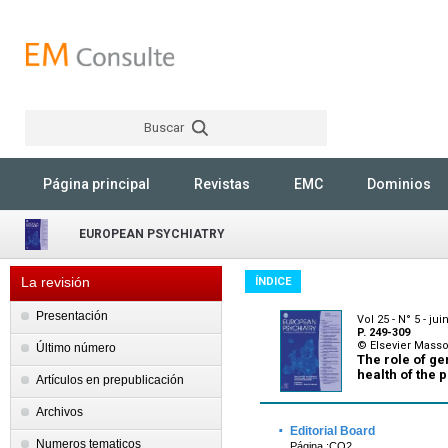
Buscar
Rechercher
Página principal
Revistas
EMC
Dominios
EUROPEAN PSYCHIATRY
La revisión
ÍNDICE
Presentación
Vol 25 - N° 5 - jui
P. 249-309
© Elsevier Mass
Último número
The role of ge
health of the 
Artículos en prepublicación
Archivos
·
Editorial Board
Numeros tematicos
Página :CO2