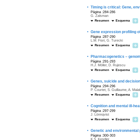
·
Timing is critical: Gene, en
Página :284-286
G. Zalsman
Resumen
Esquema
·
Gene expression profiling o
Página :287-290
L.M. Fiori, G. Turecki
Resumen
Esquema
·
Pharmacogenetics – genomi
Página :291-293
H.J. Möller, D. Rujescu
Resumen
Esquema
·
Genes, suicide and decisio
Página :294-296
P. Courtet, S. Guillaume, A. Malaf
Resumen
Esquema
·
Cognition and mental ill-hea
Página :297-299
J. Lönnqvist
Resumen
Esquema
·
Genetic and environmental p
Página :300-303
K.S. Kendler