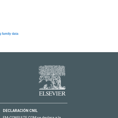
g family data
DECLARACIÓN CNIL
EM-CONSULTE.COM se declara a la