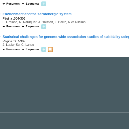
Resumen
Esquema
·
Environment and the serotonergic system
Página :304-306
L. Oreland, N. Nordquist, J. Hallman, J. Harro, K.W. Nilsson
Resumen
Esquema
·
Statistical challenges for genome-wide association studies of suicidality usin
Página :307-309
J. Lasky-Su, C. Lange
Resumen
Esquema