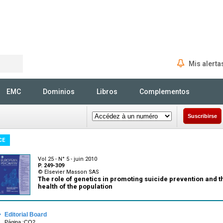
Mis alerta
Rechercher
EMC
Dominios
Libros
Complementos
Suscribirse
CE
Vol 25 - N° 5 - juin 2010
P. 249-309
© Elsevier Masson SAS
The role of genetics in promoting suicide prevention and 
health of the population
·
Editorial Board
Página :CO2