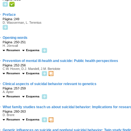
·
Preface
Página :249
D. Wasserman, L. Terenius
·
Opening words
Página :250-251
H. Jörnvall
Resumen
Esquema
·
Prevention of mental ill-health and suicide: Public health perspectives
Página :252-256
C.W. Hoven, D.J. Mandell, J.M. Bertolote
Resumen
Esquema
·
Clinical aspects of suicidal behavior relevant to genetics
Página :257-259
A. Apter
Resumen
Esquema
·
What family studies teach us about suicidal behavior: Implications for resear
Página :260-263
D. Brent
Resumen
Esquema
·
Genetic influences on suicide and nonfatal suicidal behavior: Twin study findi