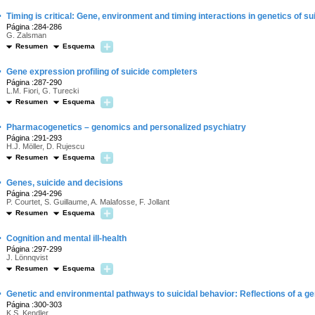
·
Timing is critical: Gene, environment and timing interactions in genetics of s
Página :284-286
G. Zalsman
Resumen
Esquema
·
Gene expression profiling of suicide completers
Página :287-290
L.M. Fiori, G. Turecki
Resumen
Esquema
·
Pharmacogenetics – genomics and personalized psychiatry
Página :291-293
H.J. Möller, D. Rujescu
Resumen
Esquema
·
Genes, suicide and decisions
Página :294-296
P. Courtet, S. Guillaume, A. Malafosse, F. Jollant
Resumen
Esquema
·
Cognition and mental ill-health
Página :297-299
J. Lönnqvist
Resumen
Esquema
·
Genetic and environmental pathways to suicidal behavior: Reflections of a ge
Página :300-303
K.S. Kendler