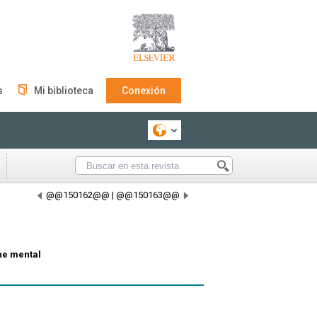
s
Mi biblioteca
Conexión
@@150162@@
|
@@150163@@
the mental