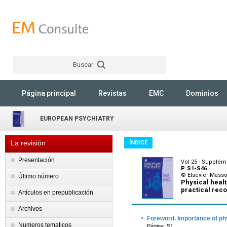
Buscar
Rechercher
Página principal
Revistas
EMC
Dominios
EUROPEAN PSYCHIATRY
La revisión
ÍNDICE
Presentación
Vol 25 - Suppléme
P. S1-S46
© Elsevier Mass
Último número
Physical healt
practical re
Artículos en prepublicación
Archivos
·
Foreword. Importance of phy
Numeros tematicos
Página :S1