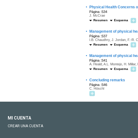
·
Physical Health Concerns of
Página :S34
J. McCrae
Resumen
Esquema
·
Management of physical healt
Página :S37
I.B. Chaudhry, J. Jordan, F.-R. 
Resumen
Esquema
·
Management of physical hea
Página :S41
A. Heald, A.L. Montejo, H. Millar
Resumen
Esquema
·
Concluding remarks
Página :S46
C. Höschl
MI CUENTA
CREAR UNA CUENTA