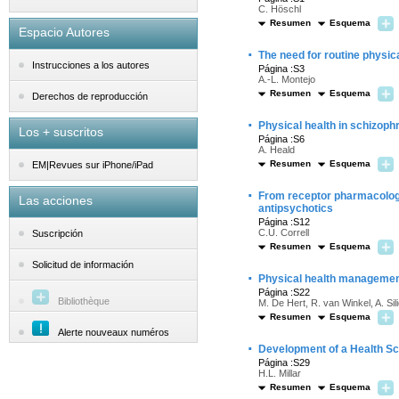
C. Höschl
Resumen
Esquema
Espacio Autores
·
The need for routine physic
Instrucciones a los autores
Página :S3
A.-L. Montejo
Resumen
Esquema
Derechos de reproducción
·
Physical health in schizoph
Los + suscritos
Página :S6
A. Heald
Resumen
Esquema
EM|Revues sur iPhone/iPad
·
From receptor pharmacology 
Las acciones
antipsychotics
Página :S12
C.U. Correll
Suscripción
Resumen
Esquema
Solicitud de información
·
Physical health management
Página :S22
Bibliothèque
M. De Hert, R. van Winkel, A. Si
Resumen
Esquema
Alerte nouveaux numéros
·
Development of a Health Sc
Página :S29
H.L. Millar
Resumen
Esquema