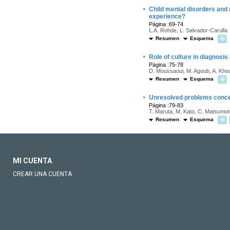
·
Child mental disorders and 
experience?
Página :69-74
L.A. Rohde, L. Salvador-Carulla
Resumen
Esquema
·
Role of culture in diagnosis
Página :75-78
D. Moussaoui, M. Agoub, A. Khou
Resumen
Esquema
·
Unresolved problems conce
Página :79-83
T. Maruta, M. Kato, C. Matsumoto
Resumen
Esquema
MI CUENTA
CREAR UNA CUENTA