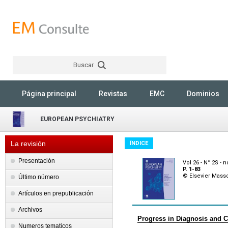
Buscar
Rechercher
Página principal
Revistas
EMC
Dominios
EUROPEAN PSYCHIATRY
La revisión
ÍNDICE
Presentación
Vol 26 - N° 2S -
P. 1-83
© Elsevier Mass
Último número
Artículos en prepublicación
Archivos
Progress in Diagnosis and Cl
Numeros tematicos