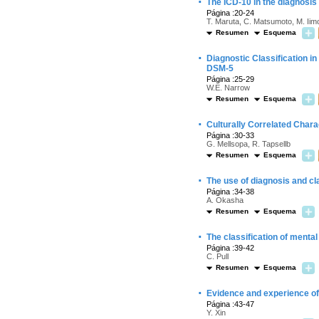
·
The ICD-10 in the diagnosis
Página :20-24
T. Maruta, C. Matsumoto, M. Iimo
Resumen
Esquema
·
Diagnostic Classification i
DSM-5
Página :25-29
W.E. Narrow
Resumen
Esquema
·
Culturally Correlated Chara
Página :30-33
G. Mellsopa, R. Tapsellb
Resumen
Esquema
·
The use of diagnosis and cl
Página :34-38
A. Okasha
Resumen
Esquema
·
The classification of mental
Página :39-42
C. Pull
Resumen
Esquema
·
Evidence and experience of 
Página :43-47
Y. Xin