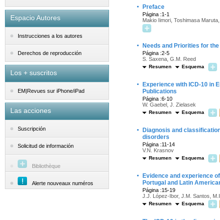
·
Preface
Página :1-1
Espacio Autores
Makio Iimori, Toshimasa Maruta,
Instrucciones a los autores
·
Needs and Priorities for t
Página :2-5
Derechos de reproducción
S. Saxena, G.M. Reed
Resumen
Esquema
Los + suscritos
·
Experience with ICD-10 in 
Publications
EM|Revues sur iPhone/iPad
Página :6-10
W. Gaebel, J. Zielasek
Las acciones
Resumen
Esquema
·
Suscripción
Diagnosis and classificatio
disorders
Página :11-14
Solicitud de información
V.N. Krasnov
Resumen
Esquema
Bibliothèque
·
Evidence and experience of 
Portugal and Latin America
Alerte nouveaux numéros
Página :15-19
J.J. López-Ibor, J.M. Santos, M.
Resumen
Esquema