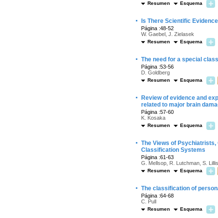
Resumen
Esquema
·
Is There Scientific Evidenc
Página :48-52
W. Gaebel, J. Zielasek
Resumen
Esquema
·
The need for a special clas
Página :53-56
D. Goldberg
Resumen
Esquema
·
Review of evidence and expe
related to major brain dam
Página :57-60
K. Kosaka
Resumen
Esquema
·
The Views of Psychiatrists
Classification Systems
Página :61-63
G. Mellsop, R. Lutchman, S. Lilli
Resumen
Esquema
·
The classification of perso
Página :64-68
C. Pull
Resumen
Esquema