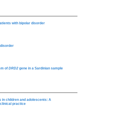
tients with bipolar disorder
 disorder
ism of
DRD2
gene in a Sardinian sample
 in children and adolescents: A
clinical practice