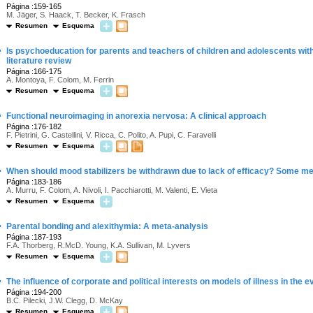
Página :159-165
M. Jäger, S. Haack, T. Becker, K. Frasch
Resumen
Esquema
·
Is psychoeducation for parents and teachers of children and adolescents wi
literature review
Página :166-175
A. Montoya, F. Colom, M. Ferrin
Resumen
Esquema
·
Functional neuroimaging in anorexia nervosa: A clinical approach
Página :176-182
F. Pietrini, G. Castellini, V. Ricca, C. Polito, A. Pupi, C. Faravelli
Resumen
Esquema
·
When should mood stabilizers be withdrawn due to lack of efficacy? Some me
Página :183-186
A. Murru, F. Colom, A. Nivoli, I. Pacchiarotti, M. Valenti, E. Vieta
Resumen
Esquema
·
Parental bonding and alexithymia: A meta-analysis
Página :187-193
F.A. Thorberg, R.McD. Young, K.A. Sullivan, M. Lyvers
Resumen
Esquema
·
The influence of corporate and political interests on models of illness in the 
Página :194-200
B.C. Pilecki, J.W. Clegg, D. McKay
Resumen
Esquema