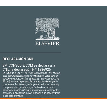
DECLARACIÓN CNIL
EM-CONSULTE.COM se declara a la
CNIL, la declaración N º 1286925.
En virtud de la Ley N º 78-17 del 6 de enero de 1978, relativa
a las computadoras, archivos y libertades, usted tiene el
derecho de oposición (art.26 de la ley), el acceso (art.34 a
38 Ley), y correcta (artículo 36 de la ley) los datos que le
conciernen. Por lo tanto, usted puede pedir que se corrija,
complementado, clarificado, actualizado o suprimido
información sobre usted que son inexactos, incompletos,
engañosos, obsoletos o cuya recogida o de conservación
o uso está prohibido.
La información personal sobre los visitantes de nuestro
sitio, incluyendo su identidad, son confidenciales.
El jefe del sitio en el honor se compromete a respetar la