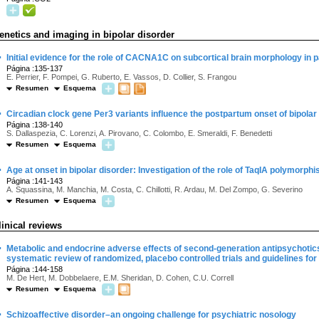
enetics and imaging in bipolar disorder
·
Initial evidence for the role of CACNA1C on subcortical brain morphology in pa
Página :135-137
E. Perrier, F. Pompei, G. Ruberto, E. Vassos, D. Collier, S. Frangou
Resumen
Esquema
·
Circadian clock gene Per3 variants influence the postpartum onset of bipolar
Página :138-140
S. Dallaspezia, C. Lorenzi, A. Pirovano, C. Colombo, E. Smeraldi, F. Benedetti
Resumen
Esquema
·
Age at onset in bipolar disorder: Investigation of the role of TaqIA polymorph
Página :141-143
A. Squassina, M. Manchia, M. Costa, C. Chillotti, R. Ardau, M. Del Zompo, G. Severino
Resumen
Esquema
linical reviews
·
Metabolic and endocrine adverse effects of second-generation antipsychotics
systematic review of randomized, placebo controlled trials and guidelines for 
Página :144-158
M. De Hert, M. Dobbelaere, E.M. Sheridan, D. Cohen, C.U. Correll
Resumen
Esquema
·
Schizoaffective disorder–an ongoing challenge for psychiatric nosology