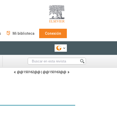
s
Mi biblioteca
Conexión
@@150162@@
|
@@150163@@