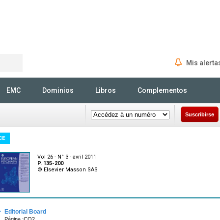
Mis alerta
Rechercher
EMC
Dominios
Libros
Complementos
Suscribirse
CE
Vol 26 - N° 3 - avril 2011
P. 135-200
© Elsevier Masson SAS
·
Editorial Board
Página :CO2