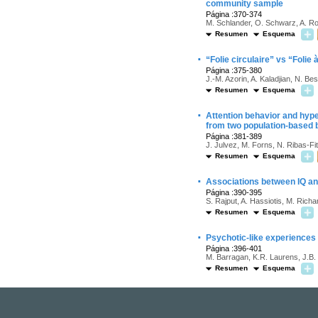
community sample
Página :370-374
M. Schlander, O. Schwarz, A. R
Resumen
Esquema
·
“Folie circulaire” vs “Folie
Página :375-380
J.-M. Azorin, A. Kaladjian, N. Be
Resumen
Esquema
·
Attention behavior and hype
from two population-based b
Página :381-389
J. Julvez, M. Forns, N. Ribas-Fi
Resumen
Esquema
·
Associations between IQ an
Página :390-395
S. Rajput, A. Hassiotis, M. Richa
Resumen
Esquema
·
Psychotic-like experience
Página :396-401
M. Barragan, K.R. Laurens, J.B.
Resumen
Esquema