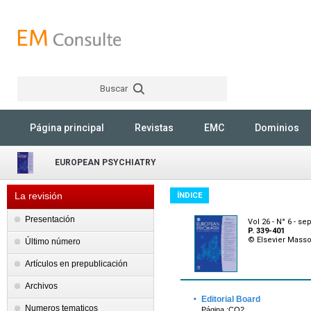
Buscar
Rechercher
Página principal
Revistas
EMC
Dominios
EUROPEAN PSYCHIATRY
La revisión
ÍNDICE
Presentación
Vol 26 - N° 6 - s
P. 339-401
© Elsevier Mass
Último número
Artículos en prepublicación
Archivos
·
Editorial Board
Numeros tematicos
Página :CO2