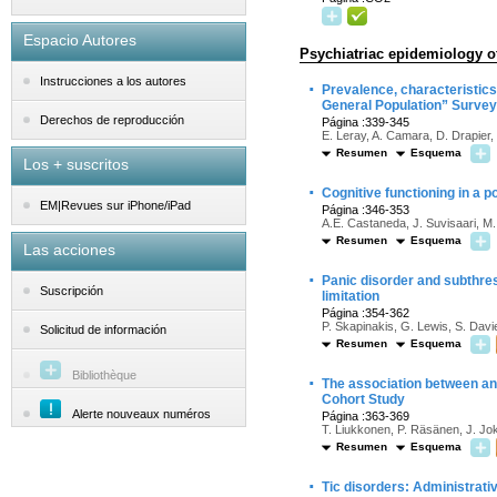
Espacio Autores
Psychiatriac epidemiology o
Instrucciones a los autores
·
Prevalence, characteristics
General Population” Surve
Derechos de reproducción
Página :339-345
E. Leray, A. Camara, D. Drapier, F
Resumen
Esquema
Los + suscritos
·
Cognitive functioning in a 
EM|Revues sur iPhone/iPad
Página :346-353
A.E. Castaneda, J. Suvisaari, M. 
Resumen
Esquema
Las acciones
·
Panic disorder and subthres
Suscripción
limitation
Página :354-362
P. Skapinakis, G. Lewis, S. Davi
Solicitud de información
Resumen
Esquema
Bibliothèque
·
The association between anx
Cohort Study
Alerte nouveaux numéros
Página :363-369
T. Liukkonen, P. Räsänen, J. Jo
Resumen
Esquema
·
Tic disorders: Administrati