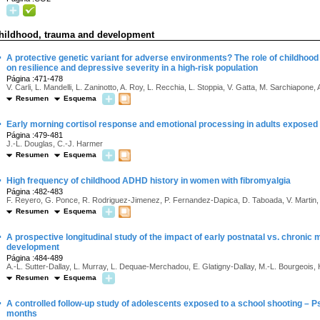
hildhood, trauma and development
·
A protective genetic variant for adverse environments? The role of childhoo
on resilience and depressive severity in a high-risk population
Página :471-478
V. Carli, L. Mandelli, L. Zaninotto, A. Roy, L. Recchia, L. Stoppia, V. Gatta, M. Sarchiapone, A
Resumen
Esquema
·
Early morning cortisol response and emotional processing in adults exposed 
Página :479-481
J.-L. Douglas, C.-J. Harmer
Resumen
Esquema
·
High frequency of childhood ADHD history in women with fibromyalgia
Página :482-483
F. Reyero, G. Ponce, R. Rodriguez-Jimenez, P. Fernandez-Dapica, D. Taboada, V. Martin, 
Resumen
Esquema
·
A prospective longitudinal study of the impact of early postnatal vs. chroni
development
Página :484-489
A.-L. Sutter-Dallay, L. Murray, L. Dequae-Merchadou, E. Glatigny-Dallay, M.-L. Bourgeois,
Resumen
Esquema
·
A controlled follow-up study of adolescents exposed to a school shooting – 
months