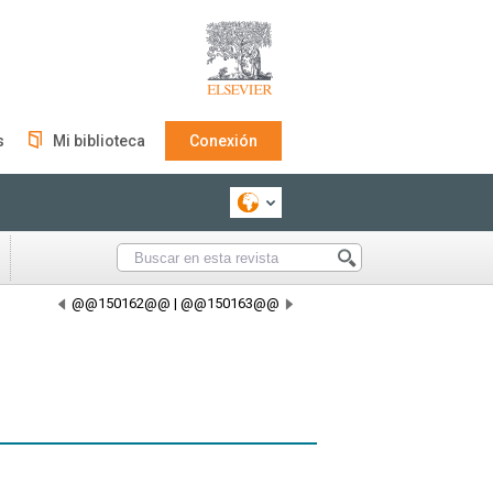
s
Mi biblioteca
Conexión
@@150162@@
|
@@150163@@