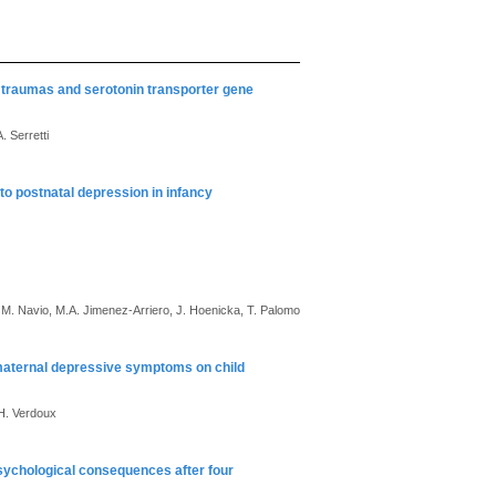
d traumas and serotonin transporter gene
. Serretti
to postnatal depression in infancy
M. Navio, M.A. Jimenez-Arriero, J. Hoenicka, T. Palomo
c maternal depressive symptoms on child
 H. Verdoux
Psychological consequences after four