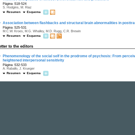
Página :518-524
S. Hodgins, M. Riaz
Resumen
Esquema
·
Association between flashbacks and structural brain abnormalities in posttr
Página :525-531
M.C.W. Kroes, M.G. Whalley, M.D. Rugg, C.R. Brewin
Resumen
Esquema
etter to the editors
·
Phenomenology of the social self in the prodrome of psychosis: From perceive
heightened interpersonal sensitivity
Página :532-533
A. Raballo, J. Krueger
Resumen
Esquema