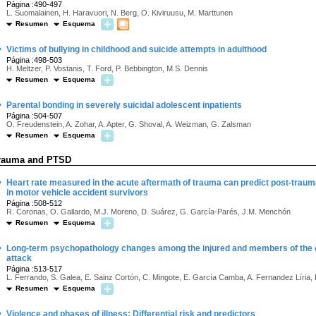
Página :490-497
L. Suomalainen, H. Haravuori, N. Berg, O. Kiviruusu, M. Marttunen
Resumen
Esquema
·
Victims of bullying in childhood and suicide attempts in adulthood
Página :498-503
H. Meltzer, P. Vostanis, T. Ford, P. Bebbington, M.S. Dennis
Resumen
Esquema
·
Parental bonding in severely suicidal adolescent inpatients
Página :504-507
O. Freudenstein, A. Zohar, A. Apter, G. Shoval, A. Weizman, G. Zalsman
Resumen
Esquema
rauma and PTSD
·
Heart rate measured in the acute aftermath of trauma can predict post-traum
in motor vehicle accident survivors
Página :508-512
R. Coronas, O. Gallardo, M.J. Moreno, D. Suárez, G. García-Parés, J.M. Menchón
Resumen
Esquema
·
Long-term psychopathology changes among the injured and members of the c
attack
Página :513-517
L. Ferrando, S. Galea, E. Sainz Cortón, C. Mingote, E. García Camba, A. Fernandez Líria, 
Resumen
Esquema
·
Violence and phases of illness: Differential risk and predictors