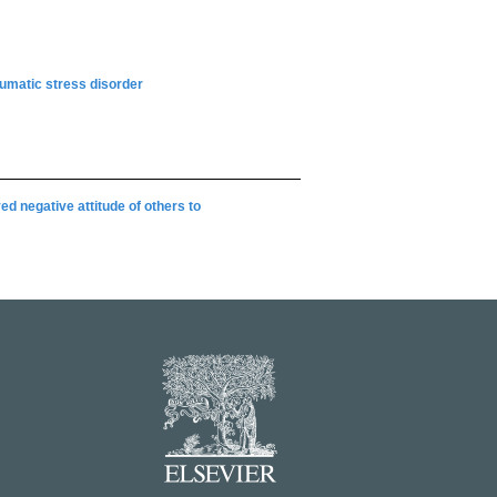
aumatic stress disorder
d negative attitude of others to