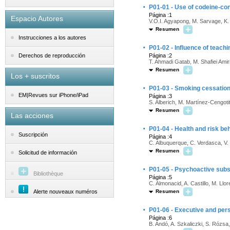
·
P01-01 - Use of codeine-con
Página :1
Espacio Autores
V.O.I. Agyapong, M. Sarvage, K.
Resumen
Instrucciones a los autores
·
P01-02 - Influence of teachi
Página :2
Derechos de reproducción
T. Ahmadi Gatab, M. Shafiei Amir
Resumen
Los + suscritos
·
P01-03 - Smoking cessation 
EM|Revues sur iPhone/iPad
Página :3
S. Alberich, M. Martínez-Cengoti
Resumen
Las acciones
·
P01-04 - Health and risk be
Suscripción
Página :4
C. Albuquerque, C. Verdasca, V.
Resumen
Solicitud de información
·
P01-05 - Psychoactive subst
Bibliothèque
Página :5
C. Almonacid, A. Castillo, M. Llor
Alerte nouveaux numéros
Resumen
·
P01-06 - Executive and pers
Página :6
B. Andó, A. Szkaliczki, S. Rózsa