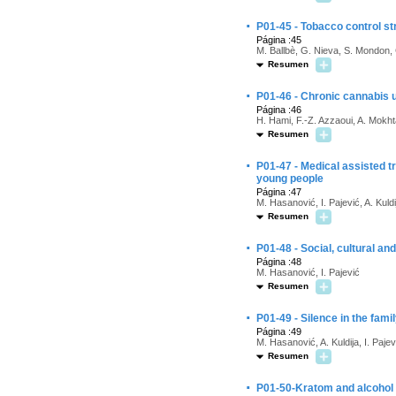
·
P01-45 - Tobacco control str
Página :45
M. Ballbè, G. Nieva, S. Mondon, 
Resumen
·
P01-46 - Chronic cannabis 
Página :46
H. Hami, F.-Z. Azzaoui, A. Mokhta
Resumen
·
P01-47 - Medical assisted 
young people
Página :47
M. Hasanović, I. Pajević, A. Kuldi
Resumen
·
P01-48 - Social, cultural an
Página :48
M. Hasanović, I. Pajević
Resumen
·
P01-49 - Silence in the famil
Página :49
M. Hasanović, A. Kuldija, I. Pajev
Resumen
·
P01-50-Kratom and alcohol