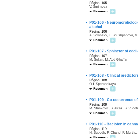
Página :105
V. Smirnova
Resumen
·
P01-106 - Neuromorphologic
alcohol
Página :106
A. Solonsky, T. Shushpanova, V
Resumen
·
P01-107 - Sphincter of oddi
Página :107
M. Soltan, M. Abd Ghaffar
Resumen
·
P01-108 - Clinical predicto
Página :108
O.I. Speranskaya
Resumen
·
P01-109 - Co-occurrence of
Página :109
M. Stankovic, S. Alcaz, S. Vuceti
Resumen
·
P01-110 - Baclofen in canna
Página :110
N. Subodh, P. Chand, P. Murthy
Resumen