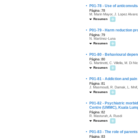
·
P01-78 - Use of anticonvul
Página :78
M. Marin Mayor, J. Lopez Alvarez
Resumen
·
P01-79 - Harm reduction pr
Página :79
N. Martínez-Luna
Resumen
·
P01-80 - Behavioural depen
Página :80
G. Martinotti, C. Villella, M. Di Ni
Resumen
·
P01-81 - Addiction and pain
Página :81
J. Masmoudi, R. Damak, L. Mnif, N
Resumen
·
P01-82 - Psychiatric morbi
Centre (UMMC), Kuala Lump
Página :82
R. Masturah, A. Rusdi
Resumen
·
P01-83 - The role of parents
Página :83