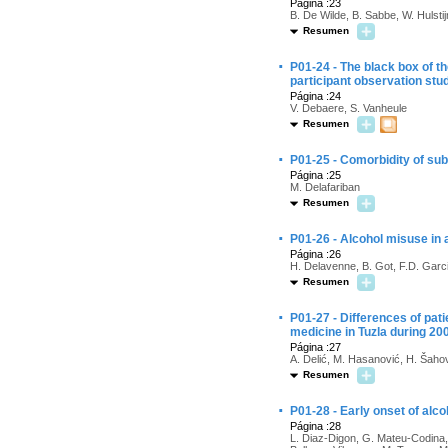
Página :23
B. De Wilde, B. Sabbe, W. Hulsti
Resumen
·
P01-24 - The black box of t
participant observation stu
Página :24
V. Debaere, S. Vanheule
Resumen
·
P01-25 - Comorbidity of su
Página :25
M. Delafariban
Resumen
·
P01-26 - Alcohol misuse in 
Página :26
H. Delavenne, B. Got, F.D. Garci
Resumen
·
P01-27 - Differences of pati
medicine in Tuzla during 20
Página :27
A. Delić, M. Hasanović, H. Šahović
Resumen
·
P01-28 - Early onset of alcoh
Página :28
L. Diaz-Digon, G. Mateu-Codina