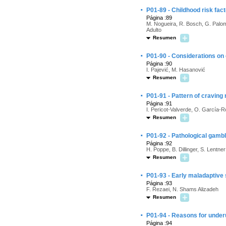
·
P01-89 - Childhood risk fact
Página :89
M. Nogueira, R. Bosch, G. Palo
Adulto
Resumen
·
P01-90 - Considerations on 
Página :90
I. Pajević, M. Hasanović
Resumen
·
P01-91 - Pattern of craving
Página :91
I. Pericot-Valverde, O. García-
Resumen
·
P01-92 - Pathological gambl
Página :92
H. Poppe, B. Dillinger, S. Lentner
Resumen
·
P01-93 - Early maladaptiv
Página :93
F. Rezaei, N. Shams Alizadeh
Resumen
·
P01-94 - Reasons for under
Página :94