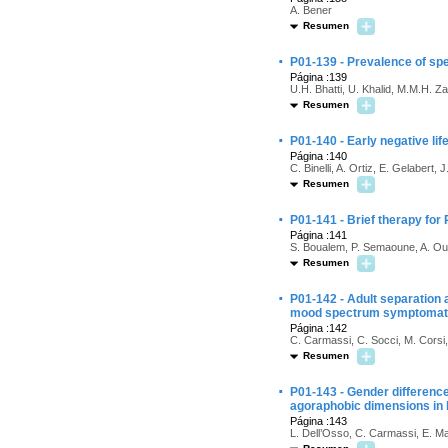
A. Bener
Resumen
·
P01-139 - Prevalence of spec
Página :139
U.H. Bhatti, U. Khalid, M.M.H. Zak
Resumen
·
P01-140 - Early negative lif
Página :140
C. Binelli, A. Ortiz, E. Gelabert,
Resumen
·
P01-141 - Brief therapy for 
Página :141
S. Boualem, P. Semaoune, A. Ou
Resumen
·
P01-142 - Adult separation a
mood spectrum symptomat
Página :142
C. Carmassi, C. Socci, M. Corsi, 
Resumen
·
P01-143 - Gender differences
agoraphobic dimensions in 
Página :143
L. Dell’Osso, C. Carmassi, E. Ma