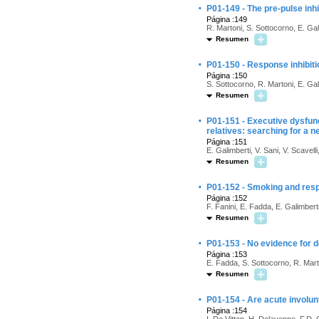
·
P01-149 - The pre-pulse inhi
Página :149
R. Martoni, S. Sottocorno, E. Gal
Resumen
·
P01-150 - Response inhibit
Página :150
S. Sottocorno, R. Martoni, E. Gal
Resumen
·
P01-151 - Executive dysfunc
relatives: searching for a 
Página :151
E. Galimberti, V. Sani, V. Scavelli
Resumen
·
P01-152 - Smoking and respir
Página :152
F. Fanini, E. Fadda, E. Galimberti,
Resumen
·
P01-153 - No evidence for d
Página :153
E. Fadda, S. Sottocorno, R. Marto
Resumen
·
P01-154 - Are acute involunt
Página :154