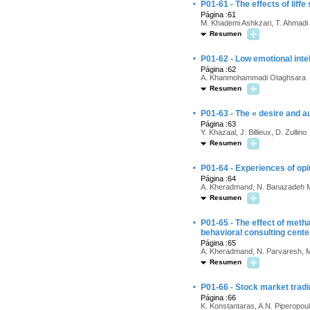
·
P01-61 - The effects of liff
Página :61
M. Khademi Ashkzari, T. Ahmadi
Resumen
·
P01-62 - Low emotional intel
Página :62
A. Khanmohammadi Otaghsara
Resumen
·
P01-63 - The « desire and a
Página :63
Y. Khazaal, J. Billieux, D. Zullino
Resumen
·
P01-64 - Experiences of o
Página :64
A. Kheradmand, N. Banazadeh 
Resumen
·
P01-65 - The effect of met
behavioral consulting cente
Página :65
A. Kheradmand, N. Parvaresh, M.
Resumen
·
P01-66 - Stock market trad
Página :66
K. Konstantaras, A.N. Piperopou