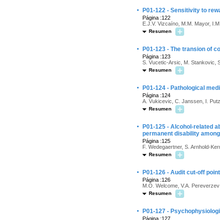
·
P01-122 - Sensitivity to rew
Página :122
E.J.V. Vizcaíno, M.M. Mayor, I.M.
Resumen
·
P01-123 - The transion of c
Página :123
S. Vucetic-Arsic, M. Stankovic, S
Resumen
·
P01-124 - Pathological medi
Página :124
A. Vukicevic, C. Janssen, I. Putzi
Resumen
·
P01-125 - Alcohol-related a
permanent disability amon
Página :125
F. Wedegaertner, S. Arnhold-Kerri,
Resumen
·
P01-126 - Audit cut-off point 
Página :126
M.O. Welcome, V.A. Pereverzev
Resumen
·
P01-127 - Psychophysiologi
Página :127