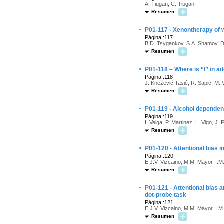
A. Tiugan, C. Tiugan
Resumen
·
P01-117 - Xenontherapy of 
Página :117
B.D. Tsygankov, S.A. Shamov, D.
Resumen
·
P01-118 – Where is “I” in ad
Página :118
J. Knežević Tasić, R. Sapic, M.
Resumen
·
P01-119 - Alcohol dependenc
Página :119
I. Veiga, P. Martinez, L. Vigo, J. 
Resumen
·
P01-120 - Attentional bias i
Página :120
E.J.V. Vizcaino, M.M. Mayor, I.M.
Resumen
·
P01-121 - Attentional bias a
dot-probe task
Página :121
E.J.V. Vizcaino, M.M. Mayor, I.M.
Resumen