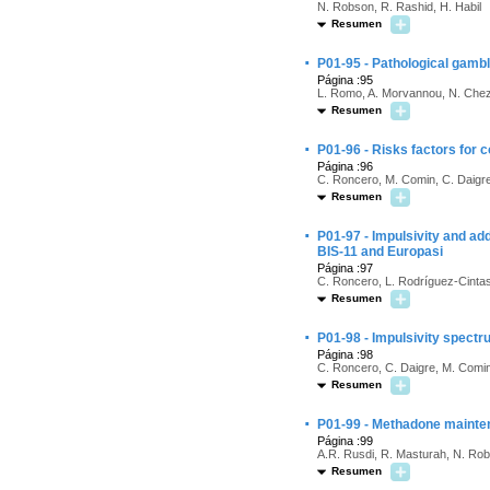
N. Robson, R. Rashid, H. Habil
Resumen
·
P01-95 - Pathological gambl
Página :95
L. Romo, A. Morvannou, N. Cheze
Resumen
·
P01-96 - Risks factors for 
Página :96
C. Roncero, M. Comin, C. Daigre,
Resumen
·
P01-97 - Impulsivity and ad
BIS-11 and Europasi
Página :97
C. Roncero, L. Rodríguez-Cintas,
Resumen
·
P01-98 - Impulsivity spectr
Página :98
C. Roncero, C. Daigre, M. Comin
Resumen
·
P01-99 - Methadone mainten
Página :99
A.R. Rusdi, R. Masturah, N. Rob
Resumen