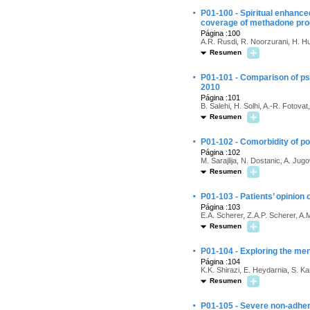
·
P01-100 - Spiritual enhance
coverage of methadone pro
Página :100
A.R. Rusdi, R. Noorzurani, H. H
Resumen
·
P01-101 - Comparison of ps
2010
Página :101
B. Salehi, H. Solhi, A.-R. Fotova
Resumen
·
P01-102 - Comorbidity of p
Página :102
M. Sarajlija, N. Dostanic, A. Jugo
Resumen
·
P01-103 - Patients’ opinion 
Página :103
E.A. Scherer, Z.A.P. Scherer, A.
Resumen
·
P01-104 - Exploring the men
Página :104
K.K. Shirazi, E. Heydarnia, S. K
Resumen
·
P01-105 - Severe non-adher