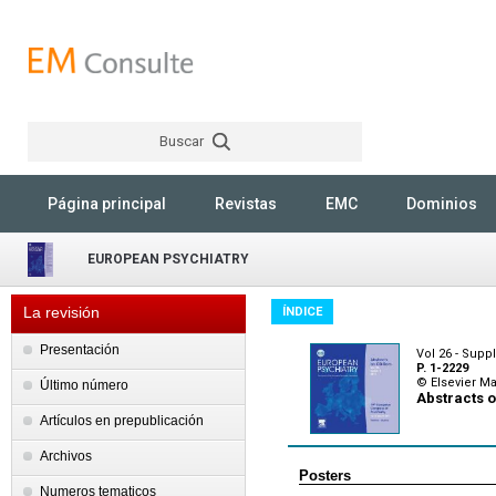
Buscar
Rechercher
Página principal
Revistas
EMC
Dominios
EUROPEAN PSYCHIATRY
La revisión
ÍNDICE
Presentación
Vol 26 - Supp
P. 1-2229
© Elsevier M
Último número
Abstracts o
Artículos en prepublicación
Archivos
Posters
Numeros tematicos