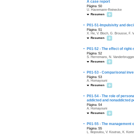
A case report
Página :50
U. Havemann-Reinecke
Resumen
·
P01-51-Impulsivity and dec
Página :51
X. He, V. Bloch, G. Brousse, F. 
Resumen
·
P01-52 - The effect of right
Página :52
S. Herremans, N. Vanderbrugge
Resumen
·
P01-53 - Comparisonal inves
Página :53
A. Homayouni
Resumen
·
P01-54 - The role of person
addicted and nonaddicted p
Página :54
A. Homayouni
Resumen
·
P01-55 - The management of 
Página :55
L. Iliopoulou, V. Koutras, K. Kom