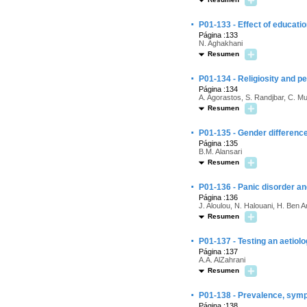
·
P01-133 - Effect of educatio
Página :133
N. Aghakhani
Resumen
·
P01-134 - Religiosity and pe
Página :134
A. Agorastos, S. Randjbar, C. Muh
Resumen
·
P01-135 - Gender differenc
Página :135
B.M. Alansari
Resumen
·
P01-136 - Panic disorder and 
Página :136
J. Aloulou, N. Halouani, H. Ben
Resumen
·
P01-137 - Testing an aetiolo
Página :137
A.A. AlZahrani
Resumen
·
P01-138 - Prevalence, sympt
Página :138