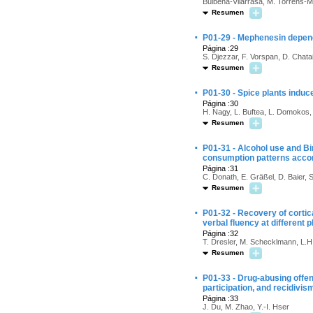
Bulbena-Vilarrasa, M. Torrens-M
Resumen
·
P01-29 - Mephenesin depen
Página :29
S. Djezzar, F. Vorspan, D. Chatai
Resumen
·
P01-30 - Spice plants indu
Página :30
H. Nagy, L. Buftea, L. Domokos, 
Resumen
·
P01-31 - Alcohol use and Bi
consumption patterns accor
Página :31
C. Donath, E. Gräßel, D. Baier, S
Resumen
·
P01-32 - Recovery of cortic
verbal fluency at different
Página :32
T. Dresler, M. Schecklmann, L.H. 
Resumen
·
P01-33 - Drug-abusing offen
participation, and recidivis
Página :33
J. Du, M. Zhao, Y.-I. Hser