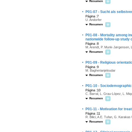
Resumen
·
P01-07 - Sucht als selbstve
Página :7
U. Andorfer
Resumen
·
P01-08 - Mortality among in
nationwide follow-up study 
Página :8
M. Arendt, P. Munk-Jørgensen, 
Resumen
·
P01-09 - Religious orientat
Página :9
M. Bagherianjeloudar
Resumen
·
P01-10 - Sociodemographic 
Página :10
C. Barral, L. Grau-López, L. Miq
Resumen
·
P01-11 - Motivation for trea
Página :11
R. Bilici, A.E. Tufan, G. Karakas
Resumen