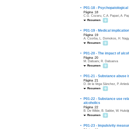
·
P01-18 - Psychopatological
Página :18
C.G. Cozaru, C.A. Papari, A. Pap
Resumen
·
P01-19 - Medical implication
Página :19
A. Csorba, L. Domokos, H. Nagy
Resumen
·
P01-20 - The impact of alco
Página :20
M. Dalsaev, R. Dalsaeva
Resumen
·
P01-21 - Substance abuse is
Página :21
D. de la Vega Sánchez, P. Artie
Resumen
·
P01-22 - Substance use rel
alcoholics
Página :22
B. De Wilde, B. Sabbe, W. Hulsti
Resumen
·
P01-23 - Impulsivity measur