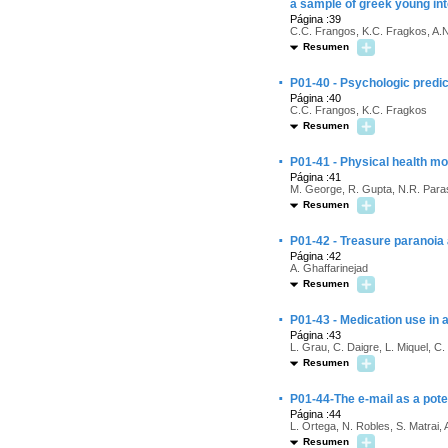
a sample of greek young int
Página :39
C.C. Frangos, K.C. Fragkos, A.N
Resumen
·
P01-40 - Psychologic predic
Página :40
C.C. Frangos, K.C. Fragkos
Resumen
·
P01-41 - Physical health mo
Página :41
M. George, R. Gupta, N.R. Paras
Resumen
·
P01-42 - Treasure paranoi
Página :42
A. Ghaffarinejad
Resumen
·
P01-43 - Medication use in 
Página :43
L. Grau, C. Daigre, L. Miquel, C
Resumen
·
P01-44-The e-mail as a poten
Página :44
L. Ortega, N. Robles, S. Matrai, 
Resumen