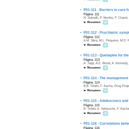
·
P01-111 - Barriers to care
Página :111
N. Subodh, P. Murthy, P. Chand, 
Resumen
·
P01-112 - Psychiatric sympt
Página :112
A.M. Silva, M.L. Pequeno, M.D. Fe
Resumen
·
P01-113 - Quetiapine for th
Página :113
A. Tapp, A.E. Wood, A. Kennedy,
Resumen
·
P01-114 - The management o
Página :114
B.B. Tefahi, F. Kacha, Drug Proj
Resumen
·
P01-115 - Adolescence and 
Página :115
B. Tefahi, A. Yahiouche, F. Kach
Resumen
·
P01-116 - Correlations betw
Página :116