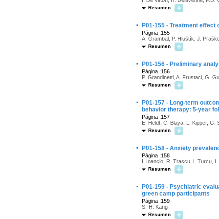
I. De Vitton, H. Delavenne, F.D.
Resumen
·
P01-155 - Treatment effect 
Página :155
A. Grambal, P. Hluštík, J. Prašk
Resumen
·
P01-156 - Preliminary analys
Página :156
P. Grandinetti, A. Frustaci, G. Gue
Resumen
·
P01-157 - Long-term outcome
behavior therapy: 5-year fo
Página :157
E. Heldt, C. Blaya, L. Kipper, G.
Resumen
·
P01-158 - Anxiety prevalenc
Página :158
I. Ioancio, R. Trascu, I. Turcu, L
Resumen
·
P01-159 - Psychiatric evalua
green camp participants
Página :159
S.-H. Kang
Resumen