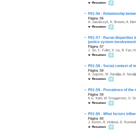
Resumen
·
P01-56 - Relationship betw
Página :56
A. Jakubczyk, K. Brower, A. Kli
Resumen
·
P01-57 - Racial disparities
justice system involvement
Página :57
J. Jin, C. Fuller, X. Liu, B. Fan,
Resumen
·
P01-58 - Social context of 
Página :58
A. Jugovic, M. Sarajlija, A. Sarajli
Resumen
·
P01-59 - Prevalence of the 
Página :59
K.G. Kahl, W. Greggersen, U. Sch
Resumen
·
P01-60 - What factors influ
Página :60
J. Kemm, R. Holland, D. Rumball
Resumen