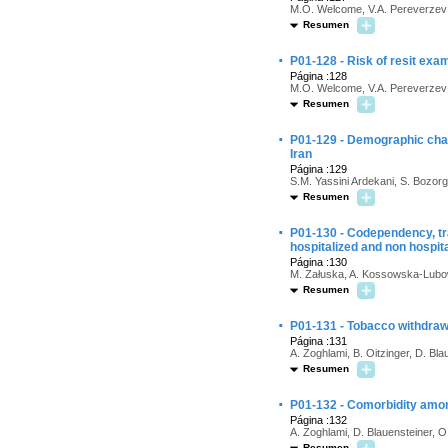
M.O. Welcome, V.A. Pereverzev
Resumen
·
P01-128 - Risk of resit ex
Página :128
M.O. Welcome, V.A. Pereverzev
Resumen
·
P01-129 - Demographic chara
Iran
Página :129
S.M. Yassini Ardekani, S. Bozorg
Resumen
·
P01-130 - Codependency, tr
hospitalized and non hospit
Página :130
M. Załuska, A. Kossowska-Lubow
Resumen
·
P01-131 - Tobacco withdrawa
Página :131
A. Zoghlami, B. Oitzinger, D. Bla
Resumen
·
P01-132 - Comorbidity amon
Página :132
A. Zoghlami, D. Blauensteiner, 
Resumen