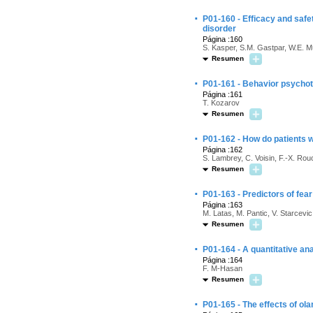
·
P01-160 - Efficacy and safet
disorder
Página :160
S. Kasper, S.M. Gastpar, W.E. Mül
Resumen
·
P01-161 - Behavior psychot
Página :161
T. Kozarov
Resumen
·
P01-162 - How do patients w
Página :162
S. Lambrey, C. Voisin, F.-X. Rouc
Resumen
·
P01-163 - Predictors of fear 
Página :163
M. Latas, M. Pantic, V. Starcevic
Resumen
·
P01-164 - A quantitative an
Página :164
F. M-Hasan
Resumen
·
P01-165 - The effects of ol