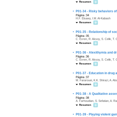
Resumen
·
P01-34 - Risky behaviors o
Página :34
H.F. Elsawy, I.M. Al-Kabash
Resumen
·
P01-35 - Relationship of so
Página :35
C. Evren, R. Aksoy, S. Celik, T.
Resumen
·
P01-36 - Alexithymia and d
Página :36
C. Evren, R. Aksoy, S. Celik, T.
Resumen
·
P01-37 - Education in drug 
Página :37
M. Fararouei, K.K. Shirazi, A. Ab
Resumen
·
P01-38 - A Qualitative asse
Página :38
A. Farhoudian, S. Sefatian, A. 
Resumen
·
P01-39 - Playing violent gam