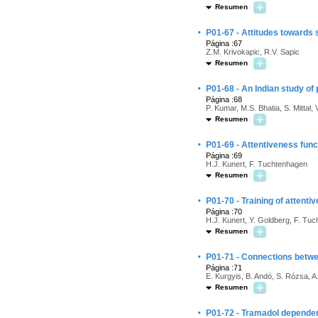
Resumen
·
P01-67 - Attitudes towards 
Página :67
Z.M. Krivokapic, R.V. Sapic
Resumen
·
P01-68 - An Indian study of
Página :68
P. Kumar, M.S. Bhatia, S. Mittal,
Resumen
·
P01-69 - Attentiveness func
Página :69
H.J. Kunert, F. Tuchtenhagen
Resumen
·
P01-70 - Training of attent
Página :70
H.J. Kunert, Y. Goldberg, F. Tu
Resumen
·
P01-71 - Connections betwe
Página :71
E. Kurgyis, B. Andó, S. Rózsa, A
Resumen
·
P01-72 - Tramadol dependenc