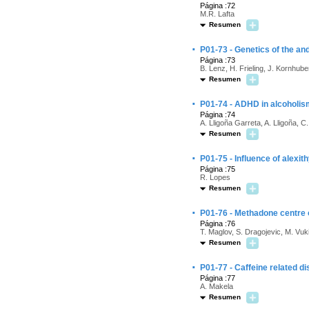
Página :72
M.R. Lafta
Resumen
·
P01-73 - Genetics of the an
Página :73
B. Lenz, H. Frieling, J. Kornhuber
Resumen
·
P01-74 - ADHD in alcoholis
Página :74
A. Lligoña Garreta, A. Lligoña, 
Resumen
·
P01-75 - Influence of alexi
Página :75
R. Lopes
Resumen
·
P01-76 - Methadone centre of
Página :76
T. Maglov, S. Dragojevic, M. Vuk
Resumen
·
P01-77 - Caffeine related di
Página :77
A. Makela
Resumen