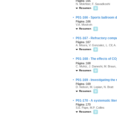
Página :165
N. Mokhber, F. Savadkoohi
Resumen
·
P01-166 - Sports ballroom d
Página :166
V.A. Moskvin
Resumen
·
P01-167 - Refractory compul
Página :167
A. Moura, V. Gonzalez, L. Cif, A.
Resumen
·
P01-168 - The effects of CO
Página :168
C. Muhtz, J. Daneshi, M. Braun, 
Resumen
·
P01-169 - Investigating the 
Página :169
D. Nelson, M. Lopian, N. Bratt
Resumen
·
P01-170 - A systematic lite
Página :170
S.E. Pape, M.P. Collins
Resumen