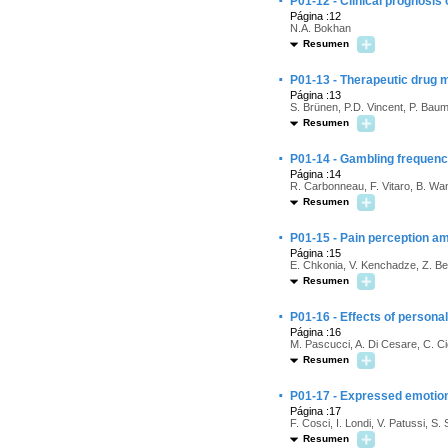
·
P01-12 - Clinical prognosis
Página :12
N.A. Bokhan
Resumen
·
P01-13 - Therapeutic drug m
Página :13
S. Brünen, P.D. Vincent, P. Ba
Resumen
·
P01-14 - Gambling frequenc
Página :14
R. Carbonneau, F. Vitaro, B. Wa
Resumen
·
P01-15 - Pain perception a
Página :15
E. Chkonia, V. Kenchadze, Z. Beri
Resumen
·
P01-16 - Effects of persona
Página :16
M. Pascucci, A. Di Cesare, C. Cici
Resumen
·
P01-17 - Expressed emotion 
Página :17
F. Cosci, I. Londi, V. Patussi, S. S
Resumen