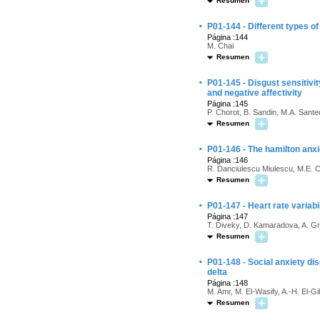
Resumen
·
P01-144 - Different types o
Página :144
M. Chai
Resumen
·
P01-145 - Disgust sensitiv
and negative affectivity
Página :145
P. Chorot, B. Sandin, M.A. Sant
Resumen
·
P01-146 - The hamilton anxi
Página :146
R. Danciulescu Miulescu, M.E. C
Resumen
·
P01-147 - Heart rate variabi
Página :147
T. Diveky, D. Kamaradova, A. Gra
Resumen
·
P01-148 - Social anxiety dis
delta
Página :148
M. Amr, M. El-Wasify, A.-H. El-Gi
Resumen