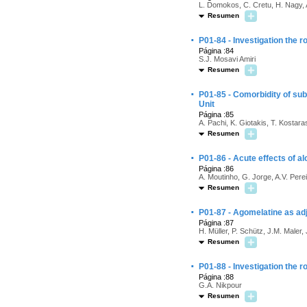
L. Domokos, C. Cretu, H. Nagy, 
Resumen
·
P01-84 - Investigation the r
Página :84
S.J. Mosavi Amiri
Resumen
·
P01-85 - Comorbidity of sub
Unit
Página :85
A. Pachi, K. Giotakis, T. Kostara
Resumen
·
P01-86 - Acute effects of al
Página :86
A. Moutinho, G. Jorge, A.V. Pere
Resumen
·
P01-87 - Agomelatine as adj
Página :87
H. Müller, P. Schütz, J.M. Maler,
Resumen
·
P01-88 - Investigation the r
Página :88
G.A. Nikpour
Resumen