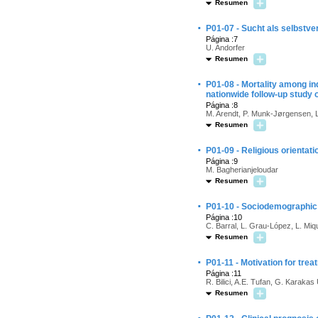
Resumen
·
P01-07 - Sucht als selbstve
Página :7
U. Andorfer
Resumen
·
P01-08 - Mortality among in
nationwide follow-up study 
Página :8
M. Arendt, P. Munk-Jørgensen, 
Resumen
·
P01-09 - Religious orientat
Página :9
M. Bagherianjeloudar
Resumen
·
P01-10 - Sociodemographic 
Página :10
C. Barral, L. Grau-López, L. Miq
Resumen
·
P01-11 - Motivation for trea
Página :11
R. Bilici, A.E. Tufan, G. Karakas
Resumen