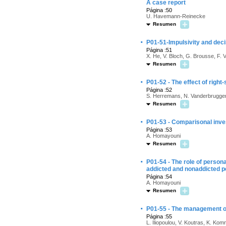
A case report
Página :50
U. Havemann-Reinecke
Resumen
·
P01-51-Impulsivity and dec
Página :51
X. He, V. Bloch, G. Brousse, F. 
Resumen
·
P01-52 - The effect of right
Página :52
S. Herremans, N. Vanderbrugge
Resumen
·
P01-53 - Comparisonal inves
Página :53
A. Homayouni
Resumen
·
P01-54 - The role of person
addicted and nonaddicted p
Página :54
A. Homayouni
Resumen
·
P01-55 - The management of 
Página :55
L. Iliopoulou, V. Koutras, K. Kom