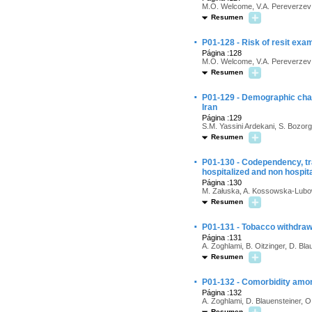
M.O. Welcome, V.A. Pereverzev
Resumen
·
P01-128 - Risk of resit ex
Página :128
M.O. Welcome, V.A. Pereverzev
Resumen
·
P01-129 - Demographic chara
Iran
Página :129
S.M. Yassini Ardekani, S. Bozorg
Resumen
·
P01-130 - Codependency, tr
hospitalized and non hospit
Página :130
M. Załuska, A. Kossowska-Lubow
Resumen
·
P01-131 - Tobacco withdrawa
Página :131
A. Zoghlami, B. Oitzinger, D. Bla
Resumen
·
P01-132 - Comorbidity amon
Página :132
A. Zoghlami, D. Blauensteiner, 
Resumen