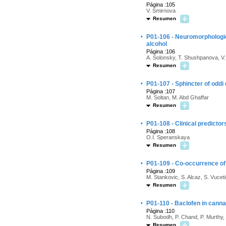
Página :105
V. Smirnova
Resumen
·
P01-106 - Neuromorphologic
alcohol
Página :106
A. Solonsky, T. Shushpanova, V
Resumen
·
P01-107 - Sphincter of oddi
Página :107
M. Soltan, M. Abd Ghaffar
Resumen
·
P01-108 - Clinical predicto
Página :108
O.I. Speranskaya
Resumen
·
P01-109 - Co-occurrence of
Página :109
M. Stankovic, S. Alcaz, S. Vuceti
Resumen
·
P01-110 - Baclofen in canna
Página :110
N. Subodh, P. Chand, P. Murthy
Resumen