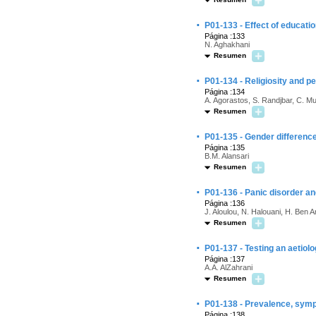
·
P01-133 - Effect of educatio
Página :133
N. Aghakhani
Resumen
·
P01-134 - Religiosity and pe
Página :134
A. Agorastos, S. Randjbar, C. Muh
Resumen
·
P01-135 - Gender differenc
Página :135
B.M. Alansari
Resumen
·
P01-136 - Panic disorder and 
Página :136
J. Aloulou, N. Halouani, H. Ben
Resumen
·
P01-137 - Testing an aetiolo
Página :137
A.A. AlZahrani
Resumen
·
P01-138 - Prevalence, sympt
Página :138