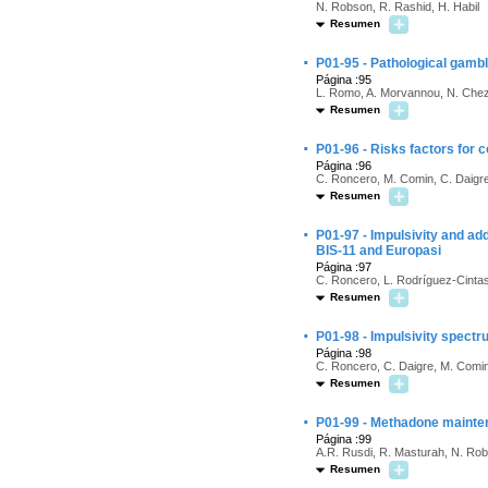
N. Robson, R. Rashid, H. Habil
Resumen
·
P01-95 - Pathological gambl
Página :95
L. Romo, A. Morvannou, N. Cheze
Resumen
·
P01-96 - Risks factors for 
Página :96
C. Roncero, M. Comin, C. Daigre,
Resumen
·
P01-97 - Impulsivity and ad
BIS-11 and Europasi
Página :97
C. Roncero, L. Rodríguez-Cintas,
Resumen
·
P01-98 - Impulsivity spectr
Página :98
C. Roncero, C. Daigre, M. Comin
Resumen
·
P01-99 - Methadone mainten
Página :99
A.R. Rusdi, R. Masturah, N. Rob
Resumen