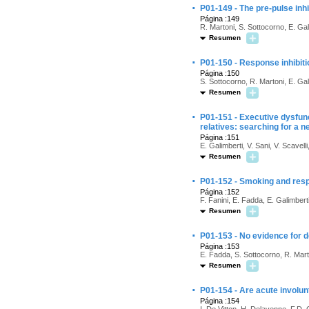
·
P01-149 - The pre-pulse inhi
Página :149
R. Martoni, S. Sottocorno, E. Gal
Resumen
·
P01-150 - Response inhibit
Página :150
S. Sottocorno, R. Martoni, E. Gal
Resumen
·
P01-151 - Executive dysfunc
relatives: searching for a 
Página :151
E. Galimberti, V. Sani, V. Scavelli
Resumen
·
P01-152 - Smoking and respir
Página :152
F. Fanini, E. Fadda, E. Galimberti,
Resumen
·
P01-153 - No evidence for d
Página :153
E. Fadda, S. Sottocorno, R. Marto
Resumen
·
P01-154 - Are acute involunt
Página :154