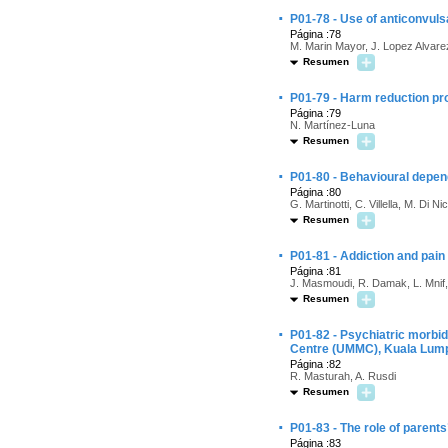
·
P01-78 - Use of anticonvul
Página :78
M. Marin Mayor, J. Lopez Alvarez
Resumen
·
P01-79 - Harm reduction pr
Página :79
N. Martínez-Luna
Resumen
·
P01-80 - Behavioural depen
Página :80
G. Martinotti, C. Villella, M. Di Ni
Resumen
·
P01-81 - Addiction and pain
Página :81
J. Masmoudi, R. Damak, L. Mnif, N
Resumen
·
P01-82 - Psychiatric morbi
Centre (UMMC), Kuala Lump
Página :82
R. Masturah, A. Rusdi
Resumen
·
P01-83 - The role of parents
Página :83