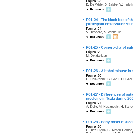
Página :23
B. De Wilde, B. Sabbe, W. Hulsti
Resumen
·
P01-24 - The black box of t
participant observation stu
Página :24
V. Debaere, S. Vanheule
Resumen
·
P01-25 - Comorbidity of su
Página :25
M. Delafariban
Resumen
·
P01-26 - Alcohol misuse in 
Página :26
H. Delavenne, B. Got, F.D. Garci
Resumen
·
P01-27 - Differences of pati
medicine in Tuzla during 20
Página :27
A. Delić, M. Hasanović, H. Šahović
Resumen
·
P01-28 - Early onset of alcoh
Página :28
L. Diaz-Digon, G. Mateu-Codina