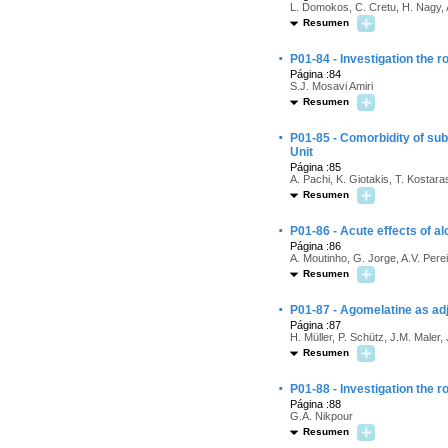
L. Domokos, C. Cretu, H. Nagy, 
Resumen
·
P01-84 - Investigation the r
Página :84
S.J. Mosavi Amiri
Resumen
·
P01-85 - Comorbidity of sub
Unit
Página :85
A. Pachi, K. Giotakis, T. Kostara
Resumen
·
P01-86 - Acute effects of al
Página :86
A. Moutinho, G. Jorge, A.V. Pere
Resumen
·
P01-87 - Agomelatine as adj
Página :87
H. Müller, P. Schütz, J.M. Maler,
Resumen
·
P01-88 - Investigation the r
Página :88
G.A. Nikpour
Resumen