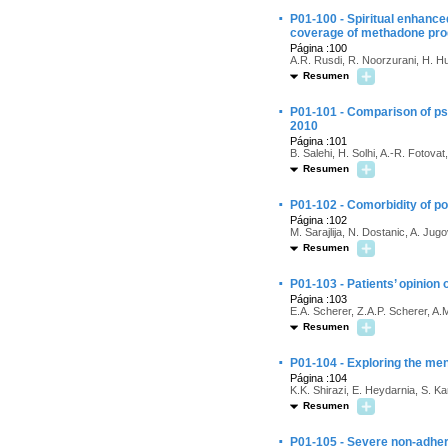
·
P01-100 - Spiritual enhance
coverage of methadone pro
Página :100
A.R. Rusdi, R. Noorzurani, H. H
Resumen
·
P01-101 - Comparison of ps
2010
Página :101
B. Salehi, H. Solhi, A.-R. Fotova
Resumen
·
P01-102 - Comorbidity of p
Página :102
M. Sarajlija, N. Dostanic, A. Jugo
Resumen
·
P01-103 - Patients’ opinion 
Página :103
E.A. Scherer, Z.A.P. Scherer, A.
Resumen
·
P01-104 - Exploring the men
Página :104
K.K. Shirazi, E. Heydarnia, S. K
Resumen
·
P01-105 - Severe non-adher