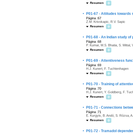
Resumen
·
P01-67 - Attitudes towards 
Página :67
Z.M. Krivokapic, R.V. Sapic
Resumen
·
P01-68 - An Indian study of
Página :68
P. Kumar, M.S. Bhatia, S. Mittal,
Resumen
·
P01-69 - Attentiveness func
Página :69
H.J. Kunert, F. Tuchtenhagen
Resumen
·
P01-70 - Training of attent
Página :70
H.J. Kunert, Y. Goldberg, F. Tu
Resumen
·
P01-71 - Connections betwe
Página :71
E. Kurgyis, B. Andó, S. Rózsa, A
Resumen
·
P01-72 - Tramadol dependenc