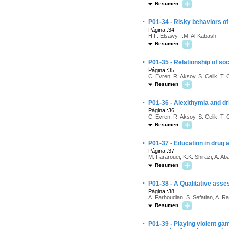
Resumen
·
P01-34 - Risky behaviors o
Página :34
H.F. Elsawy, I.M. Al-Kabash
Resumen
·
P01-35 - Relationship of so
Página :35
C. Evren, R. Aksoy, S. Celik, T.
Resumen
·
P01-36 - Alexithymia and d
Página :36
C. Evren, R. Aksoy, S. Celik, T.
Resumen
·
P01-37 - Education in drug 
Página :37
M. Fararouei, K.K. Shirazi, A. Ab
Resumen
·
P01-38 - A Qualitative asse
Página :38
A. Farhoudian, S. Sefatian, A. 
Resumen
·
P01-39 - Playing violent gam