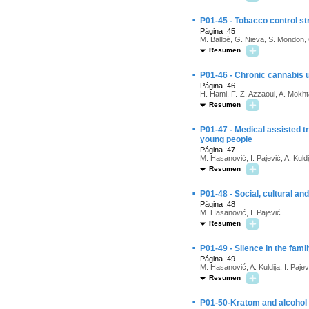
·
P01-45 - Tobacco control str
Página :45
M. Ballbè, G. Nieva, S. Mondon, 
Resumen
·
P01-46 - Chronic cannabis 
Página :46
H. Hami, F.-Z. Azzaoui, A. Mokhta
Resumen
·
P01-47 - Medical assisted 
young people
Página :47
M. Hasanović, I. Pajević, A. Kuldi
Resumen
·
P01-48 - Social, cultural an
Página :48
M. Hasanović, I. Pajević
Resumen
·
P01-49 - Silence in the famil
Página :49
M. Hasanović, A. Kuldija, I. Pajev
Resumen
·
P01-50-Kratom and alcohol