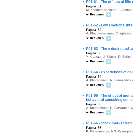
·
P01-61 - The effects of liff
Página :61
M. Khademi Ashkzari, T. Ahmadi
Resumen
·
P01-62 - Low emotional intel
Página :62
A. Khanmohammadi Otaghsara
Resumen
·
P01-63 - The « desire and a
Página :63
Y. Khazaal, J. Billieux, D. Zullino
Resumen
·
P01-64 - Experiences of o
Página :64
A. Kheradmand, N. Banazadeh 
Resumen
·
P01-65 - The effect of met
behavioral consulting cente
Página :65
A. Kheradmand, N. Parvaresh, M.
Resumen
·
P01-66 - Stock market trad
Página :66
K. Konstantaras, A.N. Piperopou