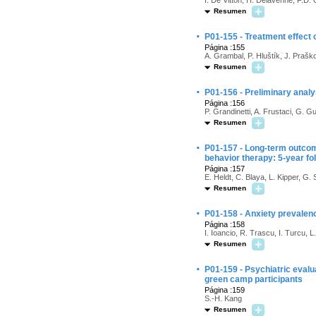
I. De Vitton, H. Delavenne, F.D.
Resumen
·
P01-155 - Treatment effect 
Página :155
A. Grambal, P. Hluštík, J. Prašk
Resumen
·
P01-156 - Preliminary analys
Página :156
P. Grandinetti, A. Frustaci, G. Gue
Resumen
·
P01-157 - Long-term outcome
behavior therapy: 5-year fo
Página :157
E. Heldt, C. Blaya, L. Kipper, G.
Resumen
·
P01-158 - Anxiety prevalenc
Página :158
I. Ioancio, R. Trascu, I. Turcu, L
Resumen
·
P01-159 - Psychiatric evalua
green camp participants
Página :159
S.-H. Kang
Resumen