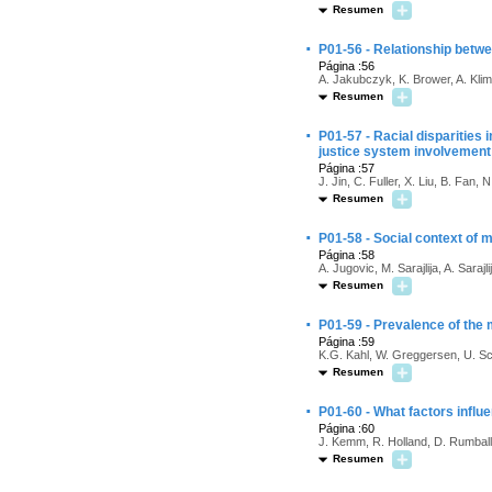
Resumen
·
P01-56 - Relationship betw
Página :56
A. Jakubczyk, K. Brower, A. Kli
Resumen
·
P01-57 - Racial disparities
justice system involvement
Página :57
J. Jin, C. Fuller, X. Liu, B. Fan,
Resumen
·
P01-58 - Social context of 
Página :58
A. Jugovic, M. Sarajlija, A. Sarajli
Resumen
·
P01-59 - Prevalence of the 
Página :59
K.G. Kahl, W. Greggersen, U. Sch
Resumen
·
P01-60 - What factors influ
Página :60
J. Kemm, R. Holland, D. Rumball
Resumen