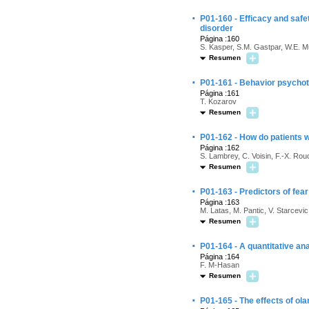
·
P01-160 - Efficacy and safet
disorder
Página :160
S. Kasper, S.M. Gastpar, W.E. Mül
Resumen
·
P01-161 - Behavior psychot
Página :161
T. Kozarov
Resumen
·
P01-162 - How do patients w
Página :162
S. Lambrey, C. Voisin, F.-X. Rouc
Resumen
·
P01-163 - Predictors of fear 
Página :163
M. Latas, M. Pantic, V. Starcevic
Resumen
·
P01-164 - A quantitative an
Página :164
F. M-Hasan
Resumen
·
P01-165 - The effects of ol