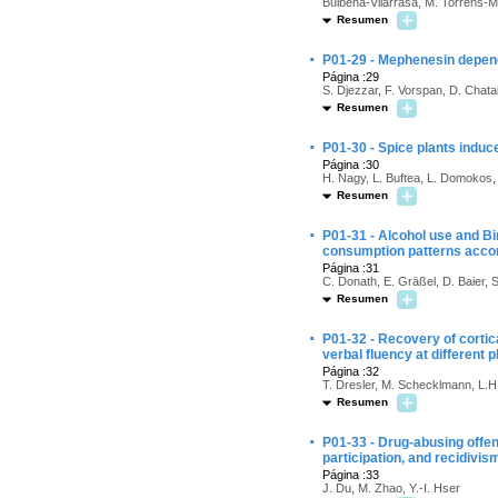
Bulbena-Vilarrasa, M. Torrens-M
Resumen
·
P01-29 - Mephenesin depen
Página :29
S. Djezzar, F. Vorspan, D. Chatai
Resumen
·
P01-30 - Spice plants indu
Página :30
H. Nagy, L. Buftea, L. Domokos, 
Resumen
·
P01-31 - Alcohol use and Bi
consumption patterns accor
Página :31
C. Donath, E. Gräßel, D. Baier, S
Resumen
·
P01-32 - Recovery of cortic
verbal fluency at different
Página :32
T. Dresler, M. Schecklmann, L.H. 
Resumen
·
P01-33 - Drug-abusing offen
participation, and recidivis
Página :33
J. Du, M. Zhao, Y.-I. Hser