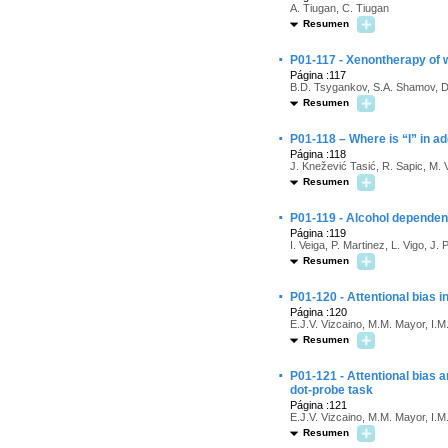
A. Tiugan, C. Tiugan
Resumen
·
P01-117 - Xenontherapy of 
Página :117
B.D. Tsygankov, S.A. Shamov, D.
Resumen
·
P01-118 – Where is “I” in ad
Página :118
J. Knežević Tasić, R. Sapic, M.
Resumen
·
P01-119 - Alcohol dependenc
Página :119
I. Veiga, P. Martinez, L. Vigo, J. 
Resumen
·
P01-120 - Attentional bias i
Página :120
E.J.V. Vizcaino, M.M. Mayor, I.M.
Resumen
·
P01-121 - Attentional bias a
dot-probe task
Página :121
E.J.V. Vizcaino, M.M. Mayor, I.M.
Resumen