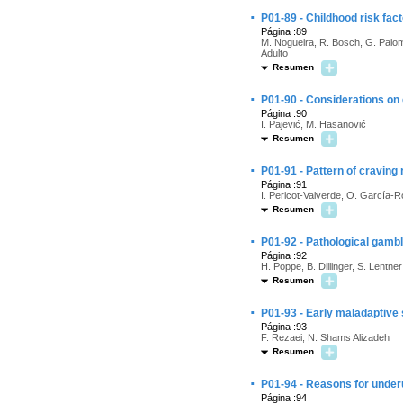
·
P01-89 - Childhood risk fact
Página :89
M. Nogueira, R. Bosch, G. Palo
Adulto
Resumen
·
P01-90 - Considerations on 
Página :90
I. Pajević, M. Hasanović
Resumen
·
P01-91 - Pattern of craving
Página :91
I. Pericot-Valverde, O. García-
Resumen
·
P01-92 - Pathological gambl
Página :92
H. Poppe, B. Dillinger, S. Lentner
Resumen
·
P01-93 - Early maladaptiv
Página :93
F. Rezaei, N. Shams Alizadeh
Resumen
·
P01-94 - Reasons for under
Página :94