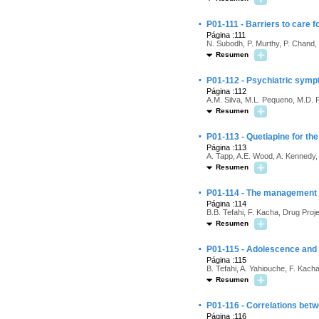
·
P01-111 - Barriers to care
Página :111
N. Subodh, P. Murthy, P. Chand, 
Resumen
·
P01-112 - Psychiatric sympt
Página :112
A.M. Silva, M.L. Pequeno, M.D. Fe
Resumen
·
P01-113 - Quetiapine for th
Página :113
A. Tapp, A.E. Wood, A. Kennedy,
Resumen
·
P01-114 - The management o
Página :114
B.B. Tefahi, F. Kacha, Drug Proj
Resumen
·
P01-115 - Adolescence and 
Página :115
B. Tefahi, A. Yahiouche, F. Kach
Resumen
·
P01-116 - Correlations betw
Página :116