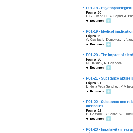
·
P01-18 - Psychopatological
Página :18
C.G. Cozaru, C.A. Papari, A. Pap
Resumen
·
P01-19 - Medical implication
Página :19
A. Csorba, L. Domokos, H. Nagy
Resumen
·
P01-20 - The impact of alco
Página :20
M. Dalsaev, R. Dalsaeva
Resumen
·
P01-21 - Substance abuse is
Página :21
D. de la Vega Sánchez, P. Artie
Resumen
·
P01-22 - Substance use rel
alcoholics
Página :22
B. De Wilde, B. Sabbe, W. Hulsti
Resumen
·
P01-23 - Impulsivity measur