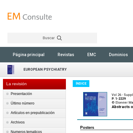
Buscar
Rechercher
Página principal
Revistas
EMC
Dominios
EUROPEAN PSYCHIATRY
La revisión
ÍNDICE
Presentación
Vol 26 - Supp
P. 1-2229
© Elsevier M
Último número
Abstracts o
Artículos en prepublicación
Archivos
Posters
Numeros tematicos