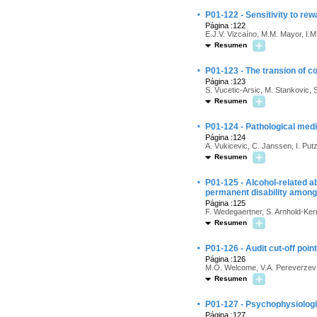
·
P01-122 - Sensitivity to rew
Página :122
E.J.V. Vizcaíno, M.M. Mayor, I.M.
Resumen
·
P01-123 - The transion of c
Página :123
S. Vucetic-Arsic, M. Stankovic, S
Resumen
·
P01-124 - Pathological medi
Página :124
A. Vukicevic, C. Janssen, I. Putzi
Resumen
·
P01-125 - Alcohol-related a
permanent disability amon
Página :125
F. Wedegaertner, S. Arnhold-Kerri,
Resumen
·
P01-126 - Audit cut-off point 
Página :126
M.O. Welcome, V.A. Pereverzev
Resumen
·
P01-127 - Psychophysiologi
Página :127