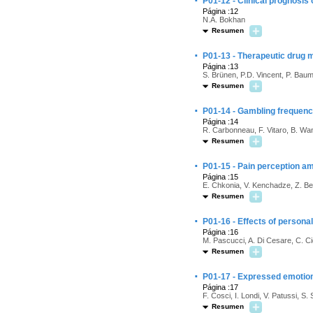
·
P01-12 - Clinical prognosis
Página :12
N.A. Bokhan
Resumen
·
P01-13 - Therapeutic drug m
Página :13
S. Brünen, P.D. Vincent, P. Ba
Resumen
·
P01-14 - Gambling frequenc
Página :14
R. Carbonneau, F. Vitaro, B. Wa
Resumen
·
P01-15 - Pain perception a
Página :15
E. Chkonia, V. Kenchadze, Z. Beri
Resumen
·
P01-16 - Effects of persona
Página :16
M. Pascucci, A. Di Cesare, C. Cici
Resumen
·
P01-17 - Expressed emotion 
Página :17
F. Cosci, I. Londi, V. Patussi, S. S
Resumen