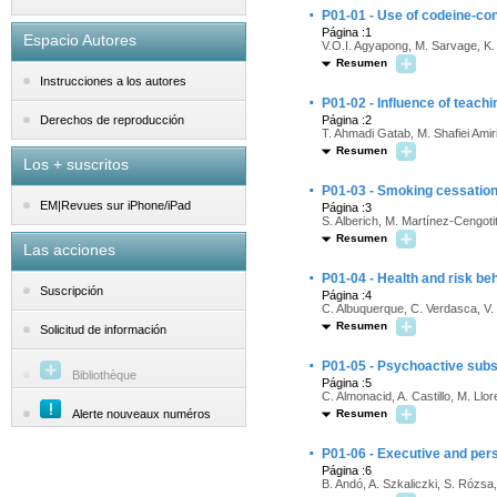
·
P01-01 - Use of codeine-con
Página :1
Espacio Autores
V.O.I. Agyapong, M. Sarvage, K.
Resumen
Instrucciones a los autores
·
P01-02 - Influence of teachi
Página :2
Derechos de reproducción
T. Ahmadi Gatab, M. Shafiei Amir
Resumen
Los + suscritos
·
P01-03 - Smoking cessation 
EM|Revues sur iPhone/iPad
Página :3
S. Alberich, M. Martínez-Cengoti
Resumen
Las acciones
·
P01-04 - Health and risk be
Suscripción
Página :4
C. Albuquerque, C. Verdasca, V.
Resumen
Solicitud de información
·
P01-05 - Psychoactive subst
Bibliothèque
Página :5
C. Almonacid, A. Castillo, M. Llor
Alerte nouveaux numéros
Resumen
·
P01-06 - Executive and pers
Página :6
B. Andó, A. Szkaliczki, S. Rózsa