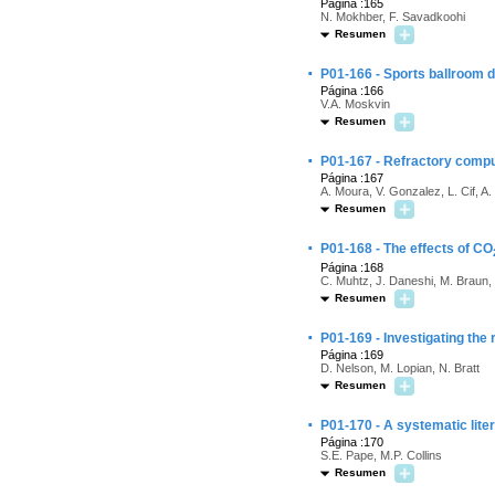
Página :165
N. Mokhber, F. Savadkoohi
Resumen
·
P01-166 - Sports ballroom d
Página :166
V.A. Moskvin
Resumen
·
P01-167 - Refractory compul
Página :167
A. Moura, V. Gonzalez, L. Cif, A.
Resumen
·
P01-168 - The effects of CO
Página :168
C. Muhtz, J. Daneshi, M. Braun, 
Resumen
·
P01-169 - Investigating the 
Página :169
D. Nelson, M. Lopian, N. Bratt
Resumen
·
P01-170 - A systematic lite
Página :170
S.E. Pape, M.P. Collins
Resumen