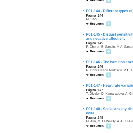
Resumen
·
P01-144 - Different types o
Página :144
M. Chai
Resumen
·
P01-145 - Disgust sensitiv
and negative affectivity
Página :145
P. Chorot, B. Sandin, M.A. Sant
Resumen
·
P01-146 - The hamilton anxi
Página :146
R. Danciulescu Miulescu, M.E. C
Resumen
·
P01-147 - Heart rate variabi
Página :147
T. Diveky, D. Kamaradova, A. Gra
Resumen
·
P01-148 - Social anxiety dis
delta
Página :148
M. Amr, M. El-Wasify, A.-H. El-Gi
Resumen