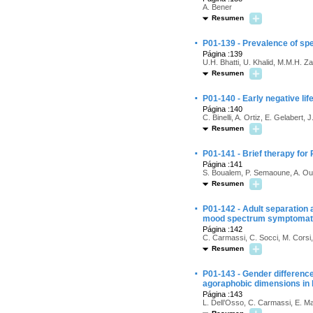
A. Bener
Resumen
·
P01-139 - Prevalence of spec
Página :139
U.H. Bhatti, U. Khalid, M.M.H. Zak
Resumen
·
P01-140 - Early negative lif
Página :140
C. Binelli, A. Ortiz, E. Gelabert,
Resumen
·
P01-141 - Brief therapy for 
Página :141
S. Boualem, P. Semaoune, A. Ou
Resumen
·
P01-142 - Adult separation a
mood spectrum symptomat
Página :142
C. Carmassi, C. Socci, M. Corsi, 
Resumen
·
P01-143 - Gender differences
agoraphobic dimensions in 
Página :143
L. Dell’Osso, C. Carmassi, E. Ma