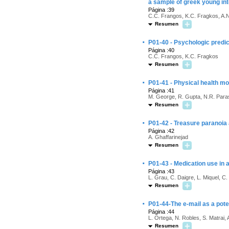
a sample of greek young int
Página :39
C.C. Frangos, K.C. Fragkos, A.N
Resumen
·
P01-40 - Psychologic predic
Página :40
C.C. Frangos, K.C. Fragkos
Resumen
·
P01-41 - Physical health mo
Página :41
M. George, R. Gupta, N.R. Paras
Resumen
·
P01-42 - Treasure paranoi
Página :42
A. Ghaffarinejad
Resumen
·
P01-43 - Medication use in 
Página :43
L. Grau, C. Daigre, L. Miquel, C
Resumen
·
P01-44-The e-mail as a poten
Página :44
L. Ortega, N. Robles, S. Matrai, 
Resumen