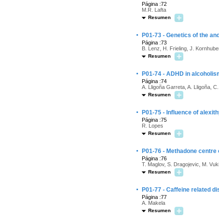
Página :72
M.R. Lafta
Resumen
·
P01-73 - Genetics of the an
Página :73
B. Lenz, H. Frieling, J. Kornhuber
Resumen
·
P01-74 - ADHD in alcoholis
Página :74
A. Lligoña Garreta, A. Lligoña, 
Resumen
·
P01-75 - Influence of alexi
Página :75
R. Lopes
Resumen
·
P01-76 - Methadone centre of
Página :76
T. Maglov, S. Dragojevic, M. Vuk
Resumen
·
P01-77 - Caffeine related di
Página :77
A. Makela
Resumen