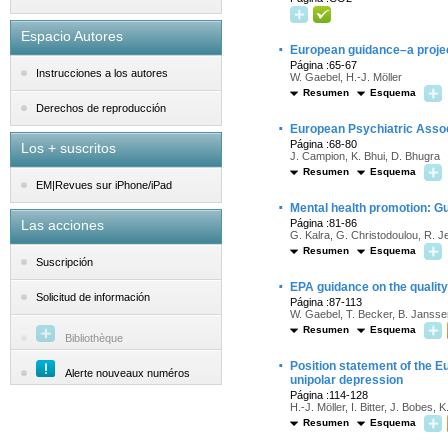
Espacio Autores
·
European guidance–a projec
Página :65-67
Instrucciones a los autores
W. Gaebel, H.-J. Möller
Resumen
Esquema
Derechos de reproducción
·
European Psychiatric Assoc
Página :68-80
Los + suscritos
J. Campion, K. Bhui, D. Bhugra
Resumen
Esquema
EM|Revues sur iPhone/iPad
·
Mental health promotion: G
Las acciones
Página :81-86
G. Kalra, G. Christodoulou, R. J
Resumen
Esquema
Suscripción
·
EPA guidance on the quality
Solicitud de información
Página :87-113
W. Gaebel, T. Becker, B. Jansse
Resumen
Esquema
Bibliothèque
·
Position statement of the E
Alerte nouveaux numéros
unipolar depression
Página :114-128
H.-J. Möller, I. Bitter, J. Bobes,
Resumen
Esquema