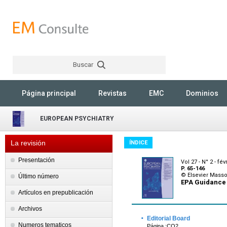
Buscar
Rechercher
Página principal
Revistas
EMC
Dominios
EUROPEAN PSYCHIATRY
La revisión
ÍNDICE
Presentación
Vol 27 - N° 2 - fév
P. 65-146
© Elsevier Mass
Último número
EPA Guidance
Artículos en prepublicación
Archivos
·
Editorial Board
Numeros tematicos
Página :CO2