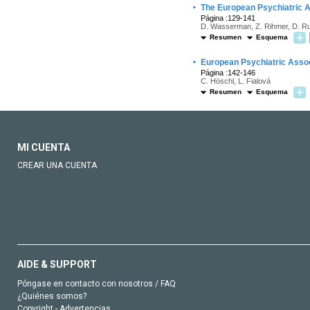
·
The European Psychiatric A
Página :129-141
D. Wasserman, Z. Rihmer, D. Ruj
Resumen
Esquema
·
European Psychiatric Associ
Página :142-146
C. Höschl, L. Fialová
Resumen
Esquema
MI CUENTA
CREAR UNA CUENTA
AIDE & SUPPORT
Póngase en contacto con nosotros / FAQ
¿Quiénes somos?
Copyright - Advertencias