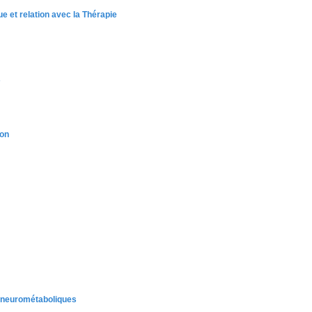
e et relation avec la Thérapie
s
ion
s neurométaboliques