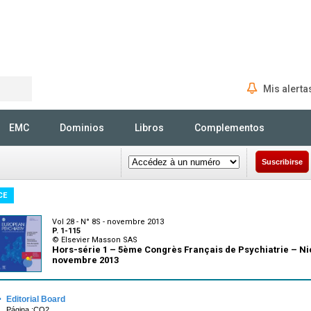
Mis alerta
Rechercher
EMC
Dominios
Libros
Complementos
Suscribirse
CE
Vol 28 - N° 8S - novembre 2013
P. 1-115
© Elsevier Masson SAS
Hors-série 1 – 5ème Congrès Français de Psychiatrie – Ni
novembre 2013
·
Editorial Board
Página :CO2