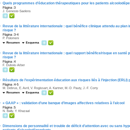
·
Quels programmes d’éducation thérapeutiques pour les patients alcoolodépe
Página :3
J. Geneste-Saelens
·
Revue de la littérature internationale : quel bénéfice clinique attendu au plan 
risque ?
Página :3-4
P. Polomeni
Resumen
Esquema
·
Revue de la littérature internationale : quel rapport bénéfice/risque en santé 
risque ?
Página :4
F. Dubois-Arber
·
Résultats de l’expérimentation éducation aux risques liés à l’injection (ERLI
Página :4-5
M. Debrus, E. Avril, V. Rogissart, A. Kartner, M.-D. Pauty, J.-F. Corty
Resumen
Esquema
·
« GAAP » : validation d’une banque d’images affectives relatives à l’alcool
Página :5
N. Bally, Y. Khazaal
·
Dimensions de personnalité et trouble de déficit d’attention avec ou sans hyp