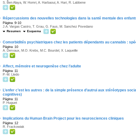
S. Ben Alaya, W. Homri, A. Harbaoui, A. Hari, R. Labbene
·
Répercussions des nouvelles technologies dans la santé mentale des enfant
Página :9-10
J.A. Vargas Castro, T. Grau, G. Faus, M. Sanchez Povedano
Resumen
Esquema
·
Comorbidités psychiatriques chez les patients dépendants au cannabis : spéc
Página :10
A. Dervaux, M.O. Krebs, M.C. Bourdel, X. Laqueille
·
Affect, mémoire et neurogenèse chez l’adulte
Página :11
P.-M. Lledo
·
L’enfer c’est les autres : de la simple présence d’autrui aux stéréotypes soc
cognitives)
Página :11
P. Huguet
·
Implications du Human Brain Project pour les neurosciences cliniques
Página :12
R. Frackowiak