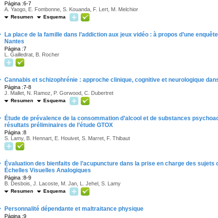
Página :6-7
A. Yaogo, E. Fombonne, S. Kouanda, F. Lert, M. Melchior
Resumen
Esquema
·
La place de la famille dans l’addiction aux jeux vidéo : à propos d’une enquê
Nantes
Página :7
L. Gailledrat, B. Rocher
·
Cannabis et schizophrénie : approche clinique, cognitive et neurologique dan
Página :7-8
J. Mallet, N. Ramoz, P. Gorwood, C. Dubertret
Resumen
Esquema
·
Étude de prévalence de la consommation d’alcool et de substances psychoa
résultats préliminaires de l’étude GTOX
Página :8
S. Lamy, B. Hennart, E. Houivet, S. Marret, F. Thibaut
·
Évaluation des bienfaits de l’acupuncture dans la prise en charge des sujets
Échelles Visuelles Analogiques
Página :8-9
B. Desbois, J. Lacoste, M. Jan, L. Jehel, S. Lamy
Resumen
Esquema
·
Personnalité dépendante et maltraitance physique
Página :9