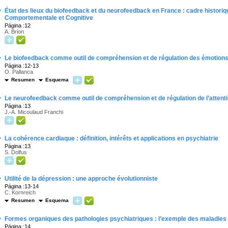
·
État des lieux du biofeedback et du neurofeedback en France : cadre historiqu
Comportementale et Cognitive
Página :12
A. Brion
·
Le biofeedback comme outil de compréhension et de régulation des émotion
Página :12-13
O. Pallanca
Resumen
Esquema
·
Le neurofeedback comme outil de compréhension et de régulation de l’attent
Página :13
J.-A. Micoulaud Franchi
·
La cohérence cardiaque : définition, intérêts et applications en psychiatrie
Página :13
S. Dolfus
·
Utilité de la dépression : une approche évolutionniste
Página :13-14
C. Kornreich
Resumen
Esquema
·
Formes organiques des pathologies psychiatriques : l’exemple des maladie
Página :14