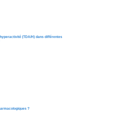
n/hyperactivité (TDA/H) dans différentes
e
harmacologiques ?