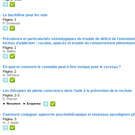
·
Le baclofène pour les nuls
Página :1
P. Gorwood
·
Prévalence et particularités sémiologiques du trouble de déficit de l’attentio
formes d’addiction : cocaïne, opiacés et trouble du comportement alimentair
Página :1
N. Ballon
·
En quoi et comment le cannabis peut-il être toxique pour le cerveau ?
Página :2
A. Dervaux
·
Les thérapies de pleine conscience dans l’aide à la prévention de la rechute
Página :2-3
E. Peyron
Resumen
Esquema
·
Comment conjuguer approche psychothérapique et nouveaux paradigmes p
Página :3
H.-J. Aubin