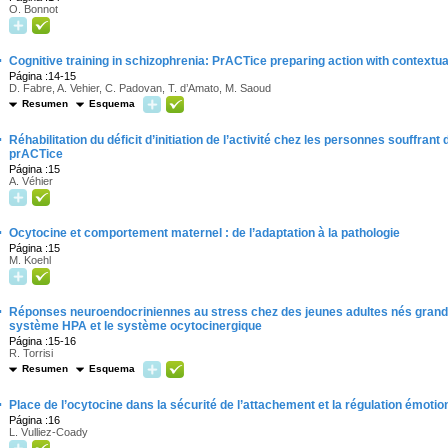
O. Bonnot
·
Cognitive training in schizophrenia: PrACTice preparing action with contextua
Página :14-15
D. Fabre, A. Vehier, C. Padovan, T. d’Amato, M. Saoud
Resumen
Esquema
·
Réhabilitation du déficit d’initiation de l’activité chez les personnes souffrant d
prACTice
Página :15
A. Véhier
·
Ocytocine et comportement maternel : de l’adaptation à la pathologie
Página :15
M. Koehl
·
Réponses neuroendocriniennes au stress chez des jeunes adultes nés grands 
système HPA et le système ocytocinergique
Página :15-16
R. Torrisi
Resumen
Esquema
·
Place de l’ocytocine dans la sécurité de l’attachement et la régulation émotio
Página :16
L. Vulliez-Coady