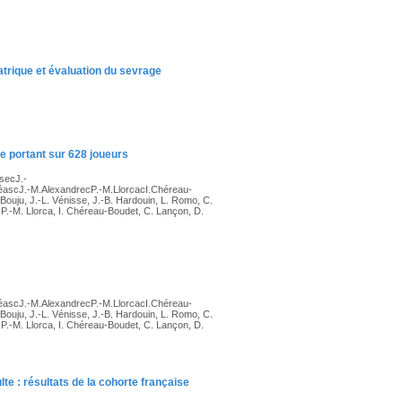
trique et évaluation du sevrage
que portant sur 628 joueurs
secJ.-
ascJ.-M.AlexandrecP.-M.LlorcacI.Chéreau-
u, J.-L. Vénisse, J.-B. Hardouin, L. Romo, C.
, P.-M. Llorca, I. Chéreau-Boudet, C. Lançon, D.
ascJ.-M.AlexandrecP.-M.LlorcacI.Chéreau-
u, J.-L. Vénisse, J.-B. Hardouin, L. Romo, C.
, P.-M. Llorca, I. Chéreau-Boudet, C. Lançon, D.
te : résultats de la cohorte française