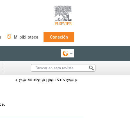
s
Mi biblioteca
Conexión
@@150162@@
|
@@150163@@
ce,