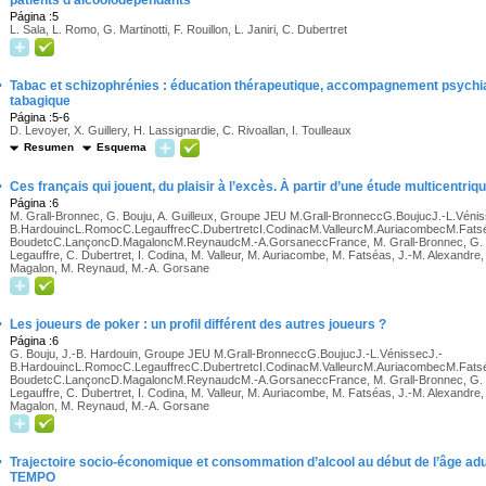
patients d’alcoolodépendants
Página :5
L. Sala, L. Romo, G. Martinotti, F. Rouillon, L. Janiri, C. Dubertret
·
Tabac et schizophrénies : éducation thérapeutique, accompagnement psychia
tabagique
Página :5-6
D. Levoyer, X. Guillery, H. Lassignardie, C. Rivoallan, I. Toulleaux
Resumen
Esquema
·
Ces français qui jouent, du plaisir à l’excès. À partir d’une étude multicentri
Página :6
M. Grall-Bronnec, G. Bouju, A. Guilleux, Groupe JEU M.Grall-BronneccG.BoujucJ.-L.Vénis
B.HardouincL.RomocC.LegauffrecC.DubertretcI.CodinacM.ValleurcM.AuriacombecM.Fatsé
BoudetcC.LançoncD.MagaloncM.ReynaudcM.-A.GorsaneccFrance, M. Grall-Bronnec, G. Bouj
Legauffre, C. Dubertret, I. Codina, M. Valleur, M. Auriacombe, M. Fatséas, J.-M. Alexandre
Magalon, M. Reynaud, M.-A. Gorsane
·
Les joueurs de poker : un profil différent des autres joueurs ?
Página :6
G. Bouju, J.-B. Hardouin, Groupe JEU M.Grall-BronneccG.BoujucJ.-L.VénissecJ.-
B.HardouincL.RomocC.LegauffrecC.DubertretcI.CodinacM.ValleurcM.AuriacombecM.Fatsé
BoudetcC.LançoncD.MagaloncM.ReynaudcM.-A.GorsaneccFrance, M. Grall-Bronnec, G. Bouj
Legauffre, C. Dubertret, I. Codina, M. Valleur, M. Auriacombe, M. Fatséas, J.-M. Alexandre
Magalon, M. Reynaud, M.-A. Gorsane
·
Trajectoire socio-économique et consommation d’alcool au début de l’âge adul
TEMPO