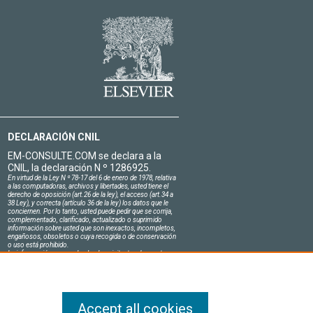
DECLARACIÓN CNIL
EM-CONSULTE.COM se declara a la
CNIL, la declaración N º 1286925.
En virtud de la Ley N º 78-17 del 6 de enero de 1978, relativa
a las computadoras, archivos y libertades, usted tiene el
derecho de oposición (art.26 de la ley), el acceso (art.34 a
38 Ley), y correcta (artículo 36 de la ley) los datos que le
conciernen. Por lo tanto, usted puede pedir que se corrija,
complementado, clarificado, actualizado o suprimido
información sobre usted que son inexactos, incompletos,
engañosos, obsoletos o cuya recogida o de conservación
o uso está prohibido.
La información personal sobre los visitantes de nuestro
sitio, incluyendo su identidad, son confidenciales.
El jefe del sitio en el honor se compromete a respetar la
confidencialidad de los requisitos legales aplicables en
Francia y no de revelar dicha información a terceros.
Accept all cookies