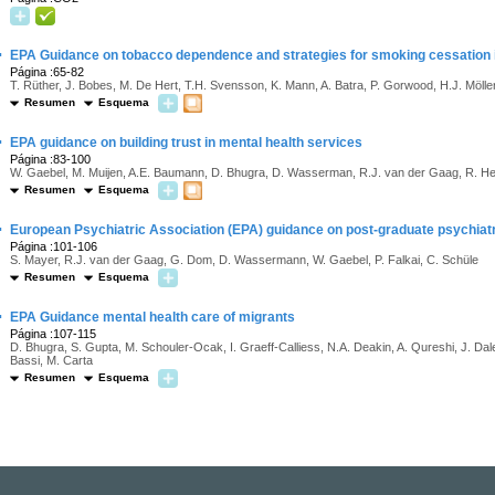
·
EPA Guidance on tobacco dependence and strategies for smoking cessation in
Página :65-82
T. Rüther, J. Bobes, M. De Hert, T.H. Svensson, K. Mann, A. Batra, P. Gorwood, H.J. Mölle
Resumen
Esquema
·
EPA guidance on building trust in mental health services
Página :83-100
W. Gaebel, M. Muijen, A.E. Baumann, D. Bhugra, D. Wasserman, R.J. van der Gaag, R. He
Resumen
Esquema
·
European Psychiatric Association (EPA) guidance on post-graduate psychiatri
Página :101-106
S. Mayer, R.J. van der Gaag, G. Dom, D. Wassermann, W. Gaebel, P. Falkai, C. Schüle
Resumen
Esquema
·
EPA Guidance mental health care of migrants
Página :107-115
D. Bhugra, S. Gupta, M. Schouler-Ocak, I. Graeff-Calliess, N.A. Deakin, A. Qureshi, J. Dales
Bassi, M. Carta
Resumen
Esquema