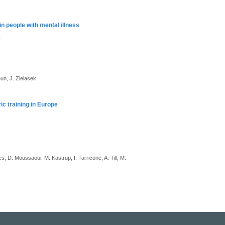
 people with mental illness
r
un, J. Zielasek
c training in Europe
, D. Moussaoui, M. Kastrup, I. Tarricone, A. Till, M.