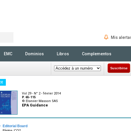
Mis alerta
Rechercher
EMC
Dominios
Libros
Complementos
Suscribirse
CE
Vol 29 - N° 2 - février 2014
P. 65-115
© Elsevier Masson SAS
EPA Guidance
·
Editorial Board
Página :CO2