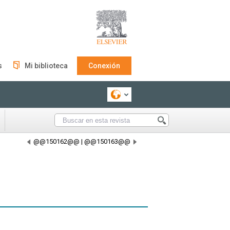
s
Mi biblioteca
Conexión
@@150162@@
|
@@150163@@