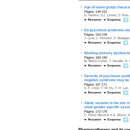
·
Age of onset group characte
Página :149-152
D. Vinokur, S.Z. Levine, D. Roe, 
Resumen
Esquema
·
Do psychosis prodrome ons
Página :153-159
J. Lyne, L. Renwick, K. Madigan,
Resumen
Esquema
·
Working memory dysfunctio
Página :160-166
M. Bleich-Cohen, T. Hendler, R
Resumen
Esquema
·
Severity of psychosis synd
negative syndrome may be re
Página :167-171
S.-F. Chen, T.-M. Hu, T.-H. Lan,
Resumen
Esquema
·
Allelic variants in the zinc 
show gender-specific assoc
Página :172-178
C. Perez-Becerril, A.G. Morris, 
Resumen
Esquema
Pharmacotherapy and its c