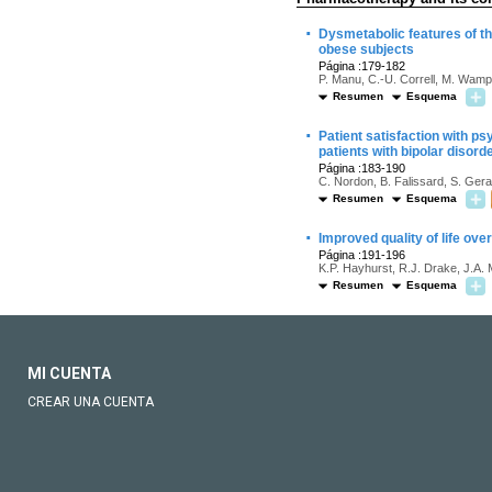
·
Dysmetabolic features of th
obese subjects
Página :179-182
P. Manu, C.-U. Correll, M. Wampe
Resumen
Esquema
·
Patient satisfaction with ps
patients with bipolar disord
Página :183-190
C. Nordon, B. Falissard, S. Gera
Resumen
Esquema
·
Improved quality of life ov
Página :191-196
K.P. Hayhurst, R.J. Drake, J.A.
Resumen
Esquema
MI CUENTA
CREAR UNA CUENTA