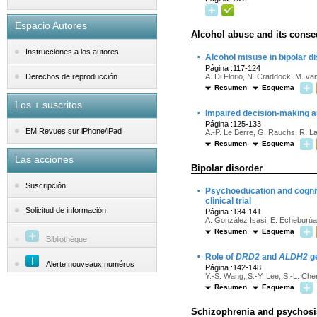
Espacio Autores
Alcohol abuse and its cons
Instrucciones a los autores
·
Alcohol misuse in bipolar d
Página :117-124
A. Di Florio, N. Craddock, M. va
Derechos de reproducción
Resumen
Esquema
Los + suscritos
·
Impaired decision-making a
Página :125-133
EM|Revues sur iPhone/iPad
A.-P. Le Berre, G. Rauchs, R. La 
Resumen
Esquema
Las acciones
Bipolar disorder
Suscripción
·
Psychoeducation and cogniti
clinical trial
Solicitud de información
Página :134-141
A. González Isasi, E. Echeburúa
Resumen
Esquema
Bibliothèque
·
Role of
DRD2
and
ALDH2
ge
Alerte nouveaux numéros
Página :142-148
Y.-S. Wang, S.-Y. Lee, S.-L. Che
Resumen
Esquema
Schizophrenia and psychosi