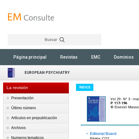
Buscar
Rechercher
Página principal
Revistas
EMC
Dominios
EUROPEAN PSYCHIATRY
La revisión
ÍNDICE
Presentación
Vol 29 - N° 3 - ma
P. 117-196
© Elsevier Mass
Último número
Artículos en prepublicación
Archivos
·
Editorial Board
Numeros tematicos
Página :CO2