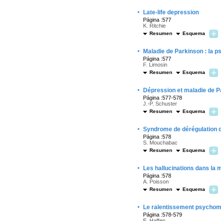
·
Late-life depression
Página :577
K. Ritchie
Resumen
Esquema
·
Maladie de Parkinson : la ps
Página :577
F. Limosin
Resumen
Esquema
·
Dépression et maladie de P
Página :577-578
J.-P. Schuster
Resumen
Esquema
·
Syndrome de dérégulation 
Página :578
S. Mouchabac
Resumen
Esquema
·
Les hallucinations dans la 
Página :578
A. Poisson
Resumen
Esquema
·
Le ralentissement psychomo
Página :578-579
E. Haffen