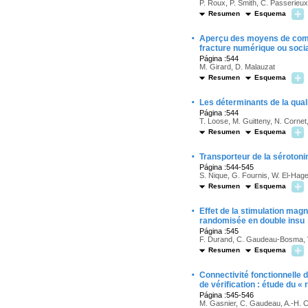
P. Roux, P. Smith, C. Passerieu
Resumen
Esquema
·
Aperçu des moyens de commun
fracture numérique ou socia
Página :544
M. Girard, D. Malauzat
Resumen
Esquema
·
Les déterminants de la qual
Página :544
T. Loose, M. Guitteny, N. Cornet,
Resumen
Esquema
·
Transporteur de la sérotonin
Página :544-545
S. Nique, G. Fournis, W. El-Hag
Resumen
Esquema
·
Effet de la stimulation mag
randomisée en double insu
Página :545
F. Durand, C. Gaudeau-Bosma, V. 
Resumen
Esquema
·
Connectivité fonctionnelle 
de vérification : étude du « 
Página :545-546
M. Gasnier, C. Gaudeau, A.-H. Cla