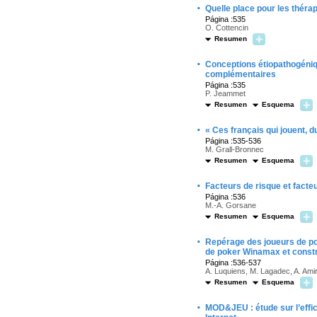
·
Quelle place pour les théra
Página :535
O. Cottencin
Resumen
·
Conceptions étiopathogéniq
complémentaires
Página :535
P. Jeammet
Resumen
Esquema
·
« Ces français qui jouent, du
Página :535-536
M. Grall-Bronnec
Resumen
Esquema
·
Facteurs de risque et facteu
Página :536
M.-A. Gorsane
Resumen
Esquema
·
Repérage des joueurs de pok
de poker Winamax et constru
Página :536-537
A. Luquiens, M. Lagadec, A. Am
Resumen
Esquema
·
MOD&JEU : étude sur l’effic