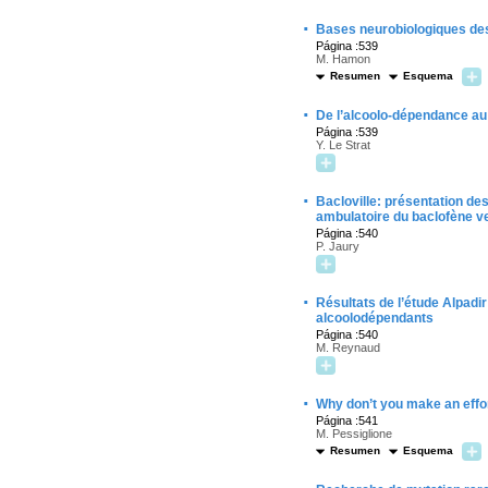
·
Bases neurobiologiques des
Página :539
M. Hamon
Resumen
Esquema
·
De l’alcoolo-dépendance au t
Página :539
Y. Le Strat
·
Bacloville: présentation de
ambulatoire du baclofène ve
Página :540
P. Jaury
·
Résultats de l’étude Alpadir
alcoolodépendants
Página :540
M. Reynaud
·
Why don’t you make an effor
Página :541
M. Pessiglione
Resumen
Esquema