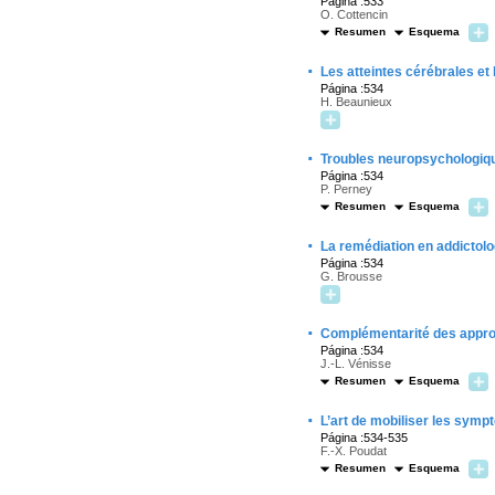
Página :533
O. Cottencin
Resumen
Esquema
·
Les atteintes cérébrales et
Página :534
H. Beaunieux
·
Troubles neuropsychologique
Página :534
P. Perney
Resumen
Esquema
·
La remédiation en addictolo
Página :534
G. Brousse
·
Complémentarité des approc
Página :534
J.-L. Vénisse
Resumen
Esquema
·
L’art de mobiliser les sym
Página :534-535
F.-X. Poudat
Resumen
Esquema