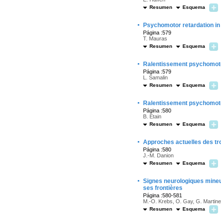
Resumen
Esquema
·
Psychomotor retardation in
Página :579
T. Mauras
Resumen
Esquema
·
Ralentissement psychomote
Página :579
L. Samalin
Resumen
Esquema
·
Ralentissement psychomoteu
Página :580
B. Etain
Resumen
Esquema
·
Approches actuelles des tro
Página :580
J.-M. Danion
Resumen
Esquema
·
Signes neurologiques mineu
ses frontières
Página :580-581
M.-O. Krebs, O. Gay, G. Martine
Resumen
Esquema