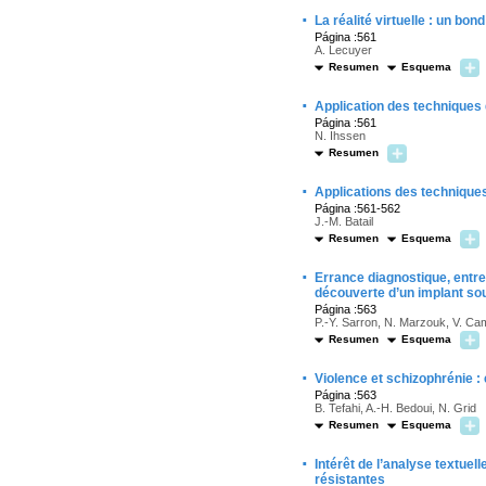
·
La réalité virtuelle : un bo
Página :561
A. Lecuyer
Resumen
Esquema
·
Application des techniques
Página :561
N. Ihssen
Resumen
·
Applications des technique
Página :561-562
J.-M. Batail
Resumen
Esquema
·
Errance diagnostique, entre
découverte d’un implant so
Página :563
P.-Y. Sarron, N. Marzouk, V. Cam
Resumen
Esquema
·
Violence et schizophrénie : e
Página :563
B. Tefahi, A.-H. Bedoui, N. Grid
Resumen
Esquema
·
Intérêt de l’analyse textuel
résistantes