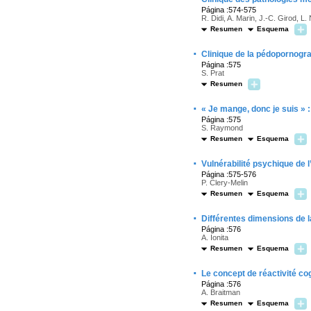
Página :574-575
R. Didi, A. Marin, J.-C. Girod, L.
Resumen
Esquema
·
Clinique de la pédopornogra
Página :575
S. Prat
Resumen
·
« Je mange, donc je suis » :
Página :575
S. Raymond
Resumen
Esquema
·
Vulnérabilité psychique de 
Página :575-576
P. Clery-Melin
Resumen
Esquema
·
Différentes dimensions de l
Página :576
A. Ionita
Resumen
Esquema
·
Le concept de réactivité c
Página :576
A. Braitman
Resumen
Esquema