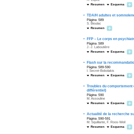
Resumen
Esquema
·
TDA/H adultes et somnolenc
Página :589
S. Bioulac
Resumen
·
FFP – Le corps en psychiatr
Página :589
J.-J. Laboutière
Resumen
Esquema
·
Flash sur la recommandatio
Página :589-590
I. Secret-Bobolakis
Resumen
Esquema
·
Troubles du comportement d
différentiel)
Página :590
M. Assouline
Resumen
Esquema
·
Actualité de la recherche s
Página :590-591
M. Squillante, F. Roos-Weil
Resumen
Esquema