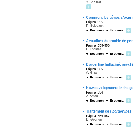
Y. Le Strat
·
Comment les gènes s’exprim
Página :555
R. Belzeaux
Resumen
Esquema
·
Actualités du trouble de per
Página :555-556
P. Thomas
Resumen
Esquema
·
Borderline halluciné, psych
Página :556
A. Gras
Resumen
Esquema
·
New developments in the gen
Página :556
A. Amad
Resumen
Esquema
·
Traitement des
borderlines
Página :556-557
D. Gourion
Resumen
Esquema