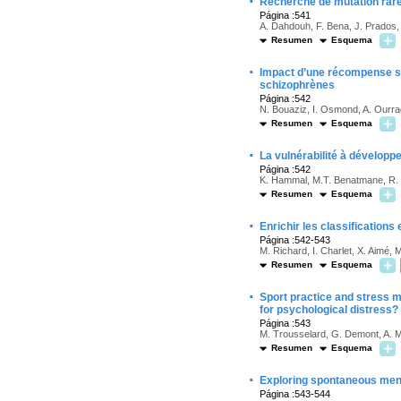
·
Recherche de mutation rare d
Página :541
A. Dahdouh, F. Bena, J. Prados,
Resumen
Esquema
·
Impact d’une récompense sur
schizophrènes
Página :542
N. Bouaziz, I. Osmond, A. Ourrad
Resumen
Esquema
·
La vulnérabilité à développe
Página :542
K. Hammal, M.T. Benatmane, R.
Resumen
Esquema
·
Enrichir les classifications
Página :542-543
M. Richard, I. Charlet, X. Aimé,
Resumen
Esquema
·
Sport practice and stress m
for psychological distress?
Página :543
M. Trousselard, G. Demont, A. Ma
Resumen
Esquema
·
Exploring spontaneous ment
Página :543-544