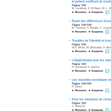
le patient souffrant de tro
Página :548
M. Lardinois, K. N’Diaye, M.-L. W
Resumen
Esquema
·
Étude des différences d’act
Página :548-549
M. Thomas, V. Moulier, C. Gaudea
Resumen
Esquema
·
Troubles de l’identité et tr
Página :549
M.A. Birem, M. Bensaida, H. Mer
Resumen
Esquema
·
L’épigénétique pour les nuls
Página :549
P. Gorwood, N. Ramoz
Resumen
Esquema
·
Les nouvelles techniques de
Página :549-550
P. Edery
Resumen
Esquema
·
Pour les situations de chron
Página :550
C. Baecker
Resumen
Esquema