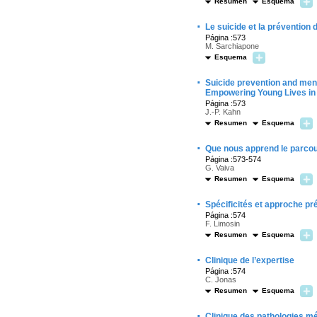
Resumen
Esquema
·
Le suicide et la prévention 
Página :573
M. Sarchiapone
Esquema
·
Suicide prevention and men
Empowering Young Lives in
Página :573
J.-P. Kahn
Resumen
Esquema
·
Que nous apprend le parcour
Página :573-574
G. Vaiva
Resumen
Esquema
·
Spécificités et approche pré
Página :574
F. Limosin
Resumen
Esquema
·
Clinique de l’expertise
Página :574
C. Jonas
Resumen
Esquema
·
Clinique des pathologies m