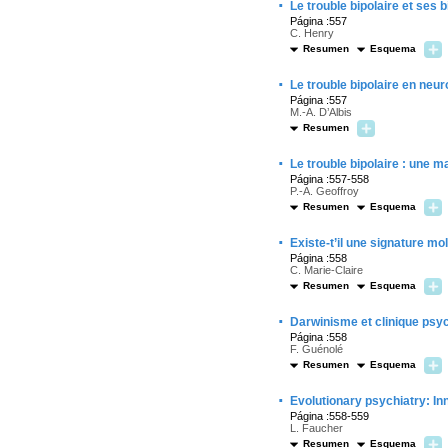
·
Le trouble bipolaire et ses 
Página :557
C. Henry
Resumen
Esquema
·
Le trouble bipolaire en neu
Página :557
M.-A. D’Albis
Resumen
·
Le trouble bipolaire : une 
Página :557-558
P.-A. Geoffroy
Resumen
Esquema
·
Existe-t’il une signature mo
Página :558
C. Marie-Claire
Resumen
Esquema
·
Darwinisme et clinique psy
Página :558
F. Guénolé
Resumen
Esquema
·
Evolutionary psychiatry: In
Página :558-559
L. Faucher
Resumen
Esquema