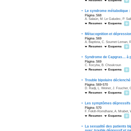
Resumen
Esquema
·
Le syndrome métabolique : 
Página :568
A. Salaün, M. Le Galudec, P. Sal
Resumen
Esquema
·
Métacognition et dépression
Página :569
A. Baptista, C. Soumet-Leman, 
Resumen
Esquema
·
Syndrome de Capgras… à par
Página :569
C. Kocyba, B. Choukroun
Resumen
Esquema
·
Trouble bipolaire déclenché
Página :569-570
D. Radji, L. Weiner, J. Foucher, 
Resumen
Esquema
·
Les symptômes dépressifs s
Página :570
F. Fekih-Romdhane, A. Mrabet, 
Resumen
Esquema
·
La sexualité des patients bi
avec trouble dépressif et pa