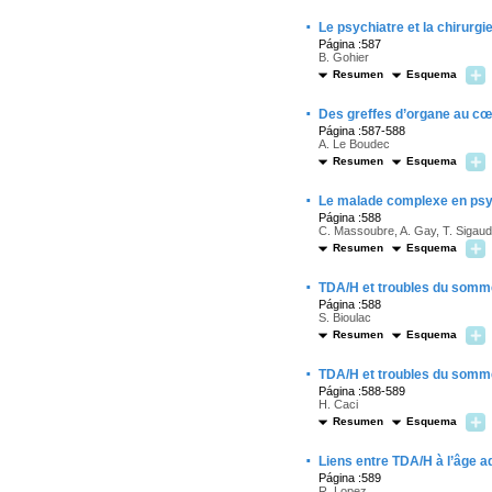
·
Le psychiatre et la chirurgi
Página :587
B. Gohier
Resumen
Esquema
·
Des greffes d’organe au cœur
Página :587-588
A. Le Boudec
Resumen
Esquema
·
Le malade complexe en psyc
Página :588
C. Massoubre, A. Gay, T. Sigaud
Resumen
Esquema
·
TDA/H et troubles du sommeil
Página :588
S. Bioulac
Resumen
Esquema
·
TDA/H et troubles du sommeil
Página :588-589
H. Caci
Resumen
Esquema
·
Liens entre TDA/H à l’âge a
Página :589
R. Lopez