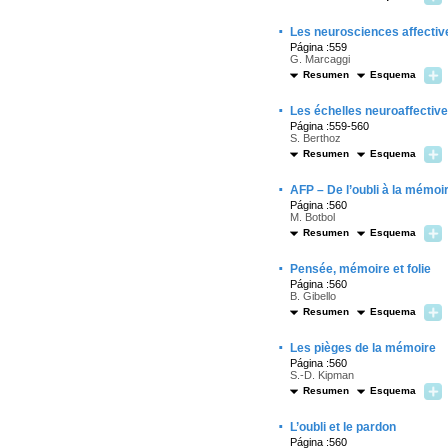
·
Les neurosciences affectiv
Página :559
G. Marcaggi
Resumen
Esquema
·
Les échelles neuroaffective
Página :559-560
S. Berthoz
Resumen
Esquema
·
AFP – De l’oubli à la mémoir
Página :560
M. Botbol
Resumen
Esquema
·
Pensée, mémoire et folie
Página :560
B. Gibello
Resumen
Esquema
·
Les pièges de la mémoire
Página :560
S.-D. Kipman
Resumen
Esquema
·
L’oubli et le pardon
Página :560