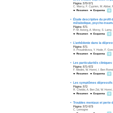
Página :570-571
C. Marcy, F. Cyprien, M. Abbar, 
Resumen
Esquema
·
Étude descriptive du profil
métabolique, psycho-trauma
Página :571
P.-M. Astorg, A. Moroy, S. Lamy,
Resumen
Esquema
·
L’anhédonie dans la dépressi
Página :571
X. Proudnikova, Y. Hode, F. Gon
Resumen
Esquema
·
Les particularités cliniques
Página :571-572
F. Medini, W. Homri, I. Ben Ro
Resumen
Esquema
·
Les symptômes dépressifs s
Página :572
R. Chebbi, A. Ben Zid, W. Homri
Resumen
Esquema
·
Troubles mentaux et perte 
Página :572-573
C. Lemogne