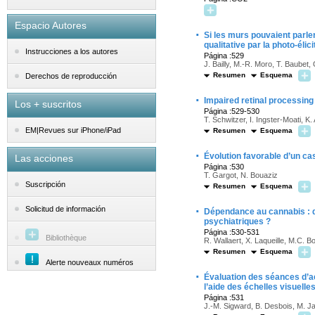
Espacio Autores
·
Si les murs pouvaient parle
qualitative par la photo-élici
Instrucciones a los autores
Página :529
J. Bailly, M.-R. Moro, T. Baubet,
Resumen
Esquema
Derechos de reproducción
·
Impaired retinal processing
Los + suscritos
Página :529-530
T. Schwitzer, I. Ingster-Moati, K
EM|Revues sur iPhone/iPad
Resumen
Esquema
·
Évolution favorable d’un c
Las acciones
Página :530
T. Gargot, N. Bouaziz
Suscripción
Resumen
Esquema
·
Solicitud de información
Dépendance au cannabis : qu
psychiatriques ?
Página :530-531
Bibliothèque
R. Wallaert, X. Laqueille, M.C. 
Resumen
Esquema
Alerte nouveaux numéros
·
Évaluation des séances d’a
l’aide des échelles visuelle
Página :531
J.-M. Sigward, B. Desbois, M. Ja