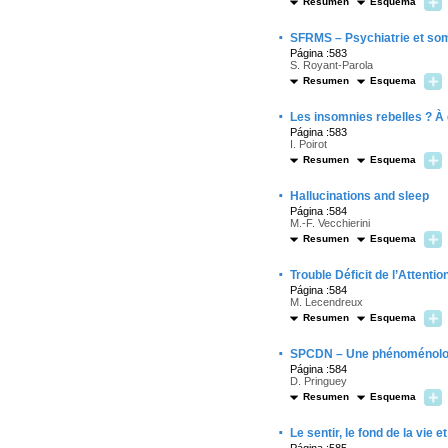
Resumen
Esquema
·
SFRMS – Psychiatrie et som
Página :583
S. Royant-Parola
Resumen
Esquema
·
Les insomnies rebelles ? À
Página :583
I. Poirot
Resumen
Esquema
·
Hallucinations and sleep
Página :584
M.-F. Vecchierini
Resumen
Esquema
·
Trouble Déficit de l’Attenti
Página :584
M. Lecendreux
Resumen
Esquema
·
SPCDN – Une phénoménologi
Página :584
D. Pringuey
Resumen
Esquema
·
Le sentir, le fond de la vie