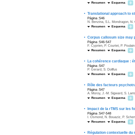
Resumen
Esquema
·
Translational approach to s
Página :546
N. Benzina, S.L. Mondragon, N. O
Resumen
Esquema
·
Corpus callosum size may pr
Página :546-547
F. Cyprien, P. Courtet, P. Poulain
Resumen
Esquema
·
La cohérence cardiaque : ét
Página :547
P. Gerard, S. Dollfus
Resumen
Esquema
·
Rôle des facteurs psychotr
Página :547
A. Moroy, J.-M. Sigward, S. Lamy
Resumen
Esquema
·
Impact de la rTMS sur les f
Página :547-548
I. Osmond, N. Bouaziz, P. Schen
Resumen
Esquema
·
Régulation contextuelle du 