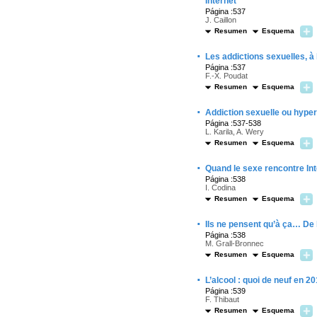
Internet
Página :537
J. Caillon
Resumen
Esquema
·
Les addictions sexuelles, à
Página :537
F.-X. Poudat
Resumen
Esquema
·
Addiction sexuelle ou hyper
Página :537-538
L. Karila, A. Wery
Resumen
Esquema
·
Quand le sexe rencontre Int
Página :538
I. Codina
Resumen
Esquema
·
Ils ne pensent qu’à ça… De l
Página :538
M. Grall-Bronnec
Resumen
Esquema
·
L’alcool : quoi de neuf en 2
Página :539
F. Thibaut
Resumen
Esquema