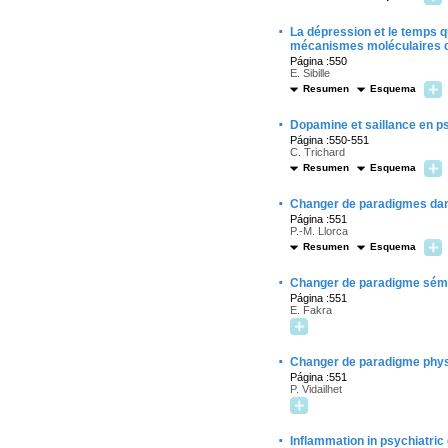
·
La dépression et le temps q
mécanismes moléculaires
Página :550
E. Sibille
Resumen
Esquema
·
Dopamine et saillance en p
Página :550-551
C. Trichard
Resumen
Esquema
·
Changer de paradigmes dans
Página :551
P.-M. Llorca
Resumen
Esquema
·
Changer de paradigme sémiol
Página :551
E. Fakra
·
Changer de paradigme physi
Página :551
P. Vidailhet
·
Inflammation in psychiatric