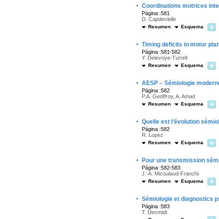
·
Coordinations motrices int
Página :581
D. Capdevielle
Resumen
Esquema
·
Timing deficits in motor pla
Página :581-582
Y. Delevoye-Turrell
Resumen
Esquema
·
AESP – Sémiologie moderne 
Página :582
P.A. Geoffroy, A. Amad
Resumen
Esquema
·
Quelle est l’évolution sémio
Página :582
R. Lopez
Resumen
Esquema
·
Pour une transmission sémio
Página :582-583
J.-A. Micoulaud-Franchi
Resumen
Esquema
·
Sémiologie et diagnostics 
Página :583
T. Desmidt