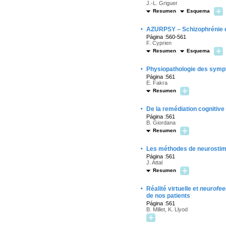
J.-L. Griguer
Resumen
Esquema
·
AZURPSY – Schizophrénie et
Página :560-561
F. Cyprien
Resumen
Esquema
·
Physiopathologie des sympt
Página :561
E. Fakra
Resumen
·
De la remédiation cognitiv
Página :561
B. Giordana
Resumen
·
Les méthodes de neurostimu
Página :561
J. Attal
Resumen
·
Réalité virtuelle et
neurofe
de nos patients
Página :561
B. Millet, K. Llyod