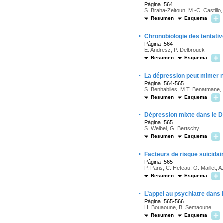
Página :564
S. Braha-Zeitoun, M.-C. Castillo,
Resumen
Esquema
·
Chronobiologie des tentativ
Página :564
E. Andresz, P. Delbrouck
Resumen
Esquema
·
La dépression peut mimer n’
Página :564-565
S. Benhabiles, M.T. Benatmane,
Resumen
Esquema
·
Dépression mixte dans le DS
Página :565
S. Weibel, G. Bertschy
Resumen
Esquema
·
Facteurs de risque suicidai
Página :565
P. Paris, C. Heteau, O. Maillet, 
Resumen
Esquema
·
L’appel au psychiatre dans 
Página :565-566
H. Bouaoune, B. Semaoune
Resumen
Esquema