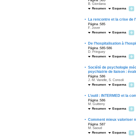
Página :585
B. Giordana
Resumen
Esquema
·
La rencontre et la crise de 
Página :585
F. Jover
Resumen
Esquema
·
De l’hospitalisation à l’hos
Página :585-586
D. Pringuey
Resumen
Esquema
·
Société de psychologie médi
psychiatrie de liaison : év
Página :586
J.-M. Vanelle, S. Consoli
Resumen
Esquema
·
L’outil : INTERMED et la co
Página :586
M. Guitteny
Resumen
Esquema
·
Comment mieux valoriser not
Página :587
M. Saoud
Resumen
Esquema