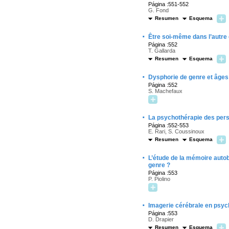
Página :551-552
G. Fond
Resumen
Esquema
·
Être soi-même dans l’autre
Página :552
T. Gallarda
Resumen
Esquema
·
Dysphorie de genre et âges d
Página :552
S. Machefaux
·
La psychothérapie des per
Página :552-553
E. Rari, S. Coussinoux
Resumen
Esquema
·
L’étude de la mémoire auto
genre ?
Página :553
P. Piolino
·
Imagerie cérébrale en psychi
Página :553
D. Drapier
Resumen
Esquema