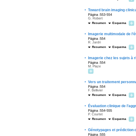
·
Toward brain imaging clinica
Página :553-554
G. Robert
Resumen
Esquema
·
Imagerie multimodale de l’ét
Página :554
R. Jardri
Resumen
Esquema
·
Imagerie chez les sujets à r
Página :554
M. Plaze
·
Vers un traitement personna
Página :554
F. Bellivier
Resumen
Esquema
·
Évaluation clinique de l’ag
Página :554-555
P. Courtet
Resumen
Esquema
·
Génotypages et prédiction d
Página :555