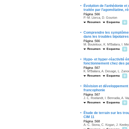
·
Évolution de l’anhédonie et
traitée par l’agomélatine, 
Página :566
P.-M. Llorca, D. Gourion
Resumen
Esquema
·
Comprendre les symptômes r
dans les troubles bipolaires
Página :566
M. Bouteloux, K. M’Bailara, I. Mi
Resumen
Esquema
·
Hypo- et hyper-réactivité ém
fonctionnement chez des pa
Página :567
K. M’Bailara, A. Desage, L. Zanou
Resumen
Esquema
·
Révision et développement d
francophonie
Página :567
J.-L. Roelandt, I. Benradia, A. Va
Resumen
Esquema
·
Étude de terrain sur les tr
CIM 11
Página :568
A.-C. Stona, C. Kogan, J. Keele