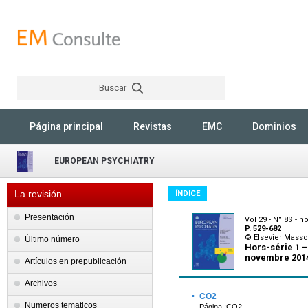
Buscar
Rechercher
Página principal
Revistas
EMC
Dominios
EUROPEAN PSYCHIATRY
La revisión
ÍNDICE
Presentación
Vol 29 - N° 8S - 
P. 529-682
© Elsevier Mass
Último número
Hors-série 1 
novembre 201
Artículos en prepublicación
Archivos
·
CO2
Numeros tematicos
Página :CO2