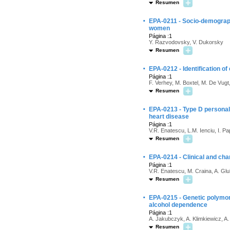
Resumen
·
EPA-0211 - Socio-demograph
women
Página :1
Y. Razvodovsky, V. Dukorsky
Resumen
·
EPA-0212 - Identification o
Página :1
F. Verhey, M. Boxtel, M. De Vugt
Resumen
·
EPA-0213 - Type D personali
heart disease
Página :1
V.R. Enatescu, L.M. Ienciu, I. P
Resumen
·
EPA-0214 - Clinical and cha
Página :1
V.R. Enatescu, M. Craina, A. Gl
Resumen
·
EPA-0215 - Genetic polymorp
alcohol dependence
Página :1
A. Jakubczyk, A. Klimkiewicz, A
Resumen