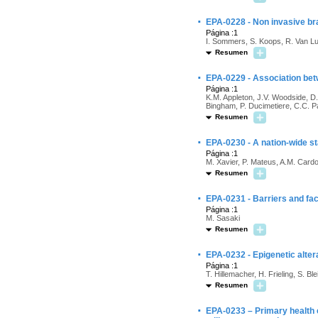
·
EPA-0228 - Non invasive bra
Página :1
I. Sommers, S. Koops, R. Van Lu
Resumen
·
EPA-0229 - Association be
Página :1
K.M. Appleton, J.V. Woodside, D. 
Bingham, P. Ducimetiere, C.C. P
Resumen
·
EPA-0230 - A nation-wide st
Página :1
M. Xavier, P. Mateus, A.M. Card
Resumen
·
EPA-0231 - Barriers and fac
Página :1
M. Sasaki
Resumen
·
EPA-0232 - Epigenetic alte
Página :1
T. Hillemacher, H. Frieling, S. 
Resumen
·
EPA-0233 – Primary health c