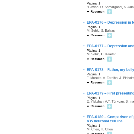
Página :1
B. Awan, O. Samargandi, S. Alda
Resumen
·
EPA-0176 – Depression in fem
Página :1
M. Sehlo, S. Bahlas
Resumen
·
EPA-0177 – Depression and qu
Página :1
M. Sehlo, H. Kamfar
Resumen
·
EPA-0178 – Father, my belly
Página :1
F. Moreira, A. Tarelho, J. Pinheir
Resumen
·
EPA-0179 – First presenting
Página :1
E. Yildizhan, A.T. Türkcan, S. I
Resumen
·
EPA-0180 – Comparison of pr
b35 neuronal cell line
Página :1
M. Chen, H. Chen
Resumen