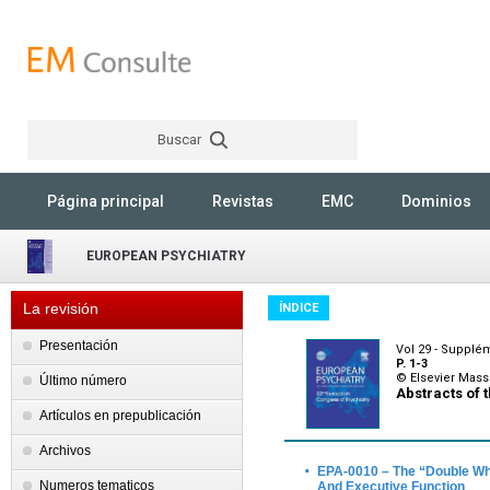
Buscar
Rechercher
Página principal
Revistas
EMC
Dominios
EUROPEAN PSYCHIATRY
La revisión
ÍNDICE
Presentación
Vol 29 - Supplém
P. 1-3
© Elsevier Mas
Último número
Abstracts of 
Artículos en prepublicación
Archivos
·
EPA-0010 – The “Double W
Numeros tematicos
And Executive Function