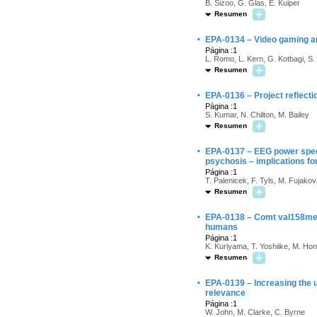
B. Sizoo, G. Glas, E. Kuiper
Resumen
·
EPA-0134 – Video gaming an
Página :1
L. Romo, L. Kern, G. Kotbagi, S. 
Resumen
·
EPA-0136 – Project reflectio
Página :1
S. Kumar, N. Chilton, M. Bailey
Resumen
·
EPA-0137 – EEG power spect
psychosis – implications fo
Página :1
T. Palenicek, F. Tyls, M. Fujak
Resumen
·
EPA-0138 – Comt val158met p
humans
Página :1
K. Kuriyama, T. Yoshiike, M. Hon
Resumen
·
EPA-0139 – Increasing the u
relevance
Página :1
W. John, M. Clarke, C. Byrne