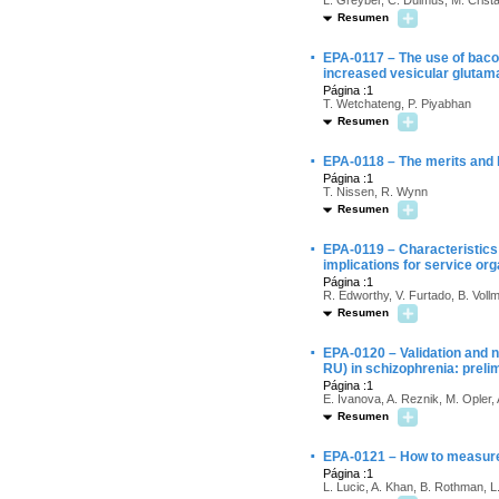
L. Greyber, C. Dulmus, M. Crista
Resumen
·
EPA-0117 – The use of bacosi
increased vesicular glutama
Página :1
T. Wetchateng, P. Piyabhan
Resumen
·
EPA-0118 – The merits and li
Página :1
T. Nissen, R. Wynn
Resumen
·
EPA-0119 – Characteristics 
implications for service org
Página :1
R. Edworthy, V. Furtado, B. Voll
Resumen
·
EPA-0120 – Validation and n
RU) in schizophrenia: preli
Página :1
E. Ivanova, A. Reznik, M. Opler,
Resumen
·
EPA-0121 – How to measure
Página :1
L. Lucic, A. Khan, B. Rothman, L