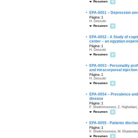
Resumen
·
EPA-0051 – Depression amon
Página :1
H. Dessoki
Resumen
·
EPA-0052 - A Study of cogni
center – an egyptian exper
Página :1
H. Dessoki
Resumen
·
EPA-0053 - Personality prof
and intracorporeal injection
Página :1
H. Dessoki
Resumen
·
EPA-0054 – Prevalence and s
disease
Página :1
F. Sheikhmoonesi, Z. Hajheidari
Resumen
·
EPA-0055 - Patients dischar
Página :1
F. Sheikhmoonesi, M. Khademlo
Resumen