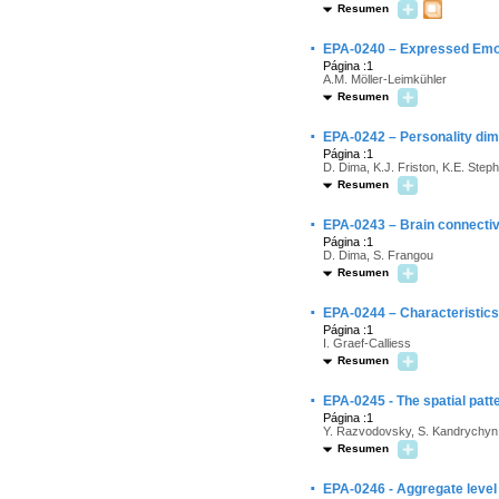
Resumen
·
EPA-0240 – Expressed Emoti
Página :1
A.M. Möller-Leimkühler
Resumen
·
EPA-0242 – Personality dim
Página :1
D. Dima, K.J. Friston, K.E. Step
Resumen
·
EPA-0243 – Brain connectivi
Página :1
D. Dima, S. Frangou
Resumen
·
EPA-0244 – Characteristics 
Página :1
I. Graef-Calliess
Resumen
·
EPA-0245 - The spatial patte
Página :1
Y. Razvodovsky, S. Kandrychyn
Resumen
·
EPA-0246 - Aggregate level e