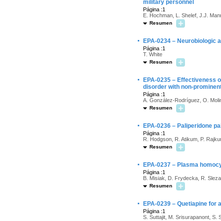
military personnel
Página :1
E. Hochman, L. Shelef, J.J. Mann
Resumen
·
EPA-0234 – Neurobiologic a
Página :1
T. White
Resumen
·
EPA-0235 – Effectiveness of 
disorder with non-prominent
Página :1
A. González-Rodríguez, O. Moli
Resumen
·
EPA-0236 – Paliperidone pa
Página :1
R. Hodgson, R. Atikum, P. Rajk
Resumen
·
EPA-0237 – Plasma homocyste
Página :1
B. Misiak, D. Frydecka, R. Slezak
Resumen
·
EPA-0239 – Quetiapine for 
Página :1
S. Suttajit, M. Srisurapanont, S. S