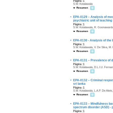
Página :1
S.W. Kotalawala
Resumen
·
EPA-0129 – Analysis of me
psychiatric unit of teaching 
Página :1
S.W. Kotalawala, R. Goonaward
Resumen
·
EPA-0130 - Analysis of the 
Página :1
S.W. Kotalawala, V. De Silva, M
Resumen
·
EPA-0131 – Prevalence of de
Página :1
S.W. Kotalawala, D.L.I.U. Ferna
Resumen
·
EPA-0132 – Criminal respon
sri lanka
Página :1
S.W. Kotalawala, L.A.P. De Alwis
Resumen
·
EPA-0133 – Mindfulness base
spectrum disorder (ASD) - p
Página :1