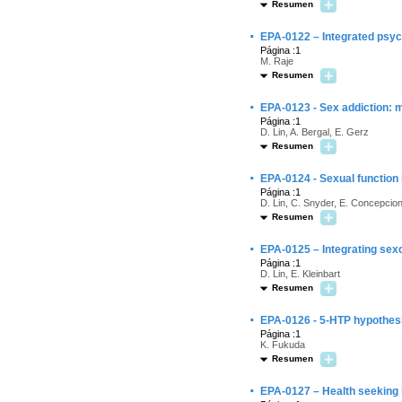
Resumen
·
EPA-0122 – Integrated psyc
Página :1
M. Raje
Resumen
·
EPA-0123 - Sex addiction: m
Página :1
D. Lin, A. Bergal, E. Gerz
Resumen
·
EPA-0124 - Sexual function 
Página :1
D. Lin, C. Snyder, E. Concepcion
Resumen
·
EPA-0125 – Integrating sexo
Página :1
D. Lin, E. Kleinbart
Resumen
·
EPA-0126 - 5-HTP hypothesi
Página :1
K. Fukuda
Resumen
·
EPA-0127 – Health seeking b