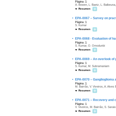
Página :1
A. Bowen, L. Baetz, L. Balbeuna
Resumen
·
EPA-0067 – Survey on practi
Página :1
S. Kumar
Resumen
·
EPA-0068 - Evaluation of ha
Página :1
S. Kumar, O. Omodunbi
Resumen
·
EPA-0069 – An overlook of 
Página :1
S. Kumar, M. Subramaniam
Resumen
·
EPA-0070 – Ganglioglioma a
Página :1
M. Bairrão, V. Viveiros, A. Alves
Resumen
·
EPA-0071 – Recovery and 
Página :1
V. Viveiros, M. Bairrão, S. Sarai
Resumen