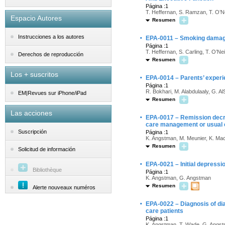
Página :1
T. Heffernan, S. Ramzan, T. O’Ne
Espacio Autores
Resumen
·
Instrucciones a los autores
EPA-0011 – Smoking damage
Página :1
T. Heffernan, S. Carling, T. O’Neil
Derechos de reproducción
Resumen
Los + suscritos
·
EPA-0014 – Parents’ experi
Página :1
R. Bokhari, M. Alabdulaaly, G. Al
EM|Revues sur iPhone/iPad
Resumen
Las acciones
·
EPA-0017 – Remission decrea
care management or usual 
Suscripción
Página :1
K. Angstman, M. Meunier, K. Mac
Resumen
Solicitud de información
·
EPA-0021 – Initial depressi
Bibliothèque
Página :1
K. Angstman, G. Angstman
Resumen
Alerte nouveaux numéros
·
EPA-0022 – Diagnosis of di
care patients
Página :1
K. Angstman, T. Wade, G. Angs