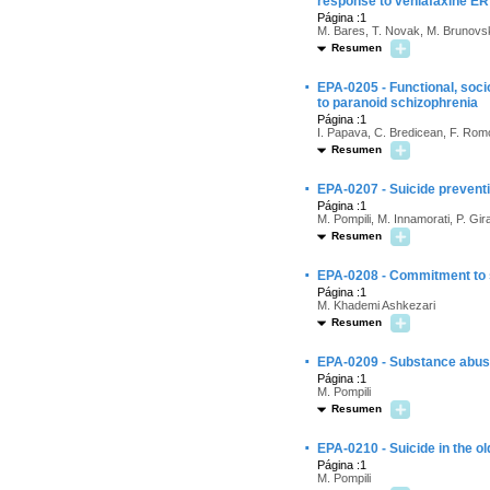
response to venlafaxine ER 
Página :1
M. Bares, T. Novak, M. Brunovs
Resumen
·
EPA-0205 - Functional, soc
to paranoid schizophrenia
Página :1
I. Papava, C. Bredicean, F. Rom
Resumen
·
EPA-0207 - Suicide prevent
Página :1
M. Pompili, M. Innamorati, P. Gir
Resumen
·
EPA-0208 - Commitment to sc
Página :1
M. Khademi Ashkezari
Resumen
·
EPA-0209 - Substance abus
Página :1
M. Pompili
Resumen
·
EPA-0210 - Suicide in the ol
Página :1
M. Pompili