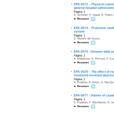
·
EPA-0072 – Physical comorbid
general hospital admission
Página :1
D. Schoepf, H. Uppal, R. Potluri
Resumen
·
EPA-0074 – Proteomic studie
system
Página :1
D. Martins-de-Souza
Resumen
·
EPA-0075 - Genome wide ass
Página :1
A. Malafosse, N. Perroud, P. Cou
Resumen
·
EPA-0076 – The effect of rep
treatment-resistant depres
Página :1
S. Pradhan, A. Kirton, G. MacQ
Resumen
·
EPA-0077 - Volume of cauda
Página :1
S. Pradhan, F. MacMaster, N. 
Resumen