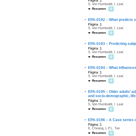
Página :1
S. Von Humboldt, I. Leal
Resumen
·
EPA-0192 – What predicts sat
Página :1
S. Von Humboldt, I. Leal
Resumen
·
EPA-0193 – Predicting subje
Página :1
S. Von Humboldt, I. Leal
Resumen
·
EPA-0194 – What influences
Página :1
S. Von Humboldt, I. Leal
Resumen
·
EPA-0195 – Older adults’ ad
and socio-demographic, life
Página :1
S. Von Humboldt, I. Leal
Resumen
·
EPA-0196 – A Case series of
Página :1
K. Cheang, L.P.L. Tan
Resumen