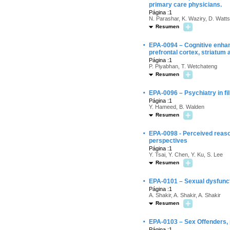
primary care physicians.
Página :1
N. Parashar, K. Waziry, D. Watt
Resumen
·
EPA-0094 – Cognitive enhanc
prefrontal cortex, striatum
Página :1
P. Piyabhan, T. Wetchateng
Resumen
·
EPA-0096 – Psychiatry in fi
Página :1
Y. Hameed, B. Walden
Resumen
·
EPA-0098 - Perceived reason
perspectives
Página :1
Y. Tsai, Y. Chen, Y. Ku, S. Lee
Resumen
·
EPA-0101 – Sexual dysfuncti
Página :1
A. Shakir, A. Shakir, A. Shakir
Resumen
·
EPA-0103 – Sex Offenders, ps
Página :1