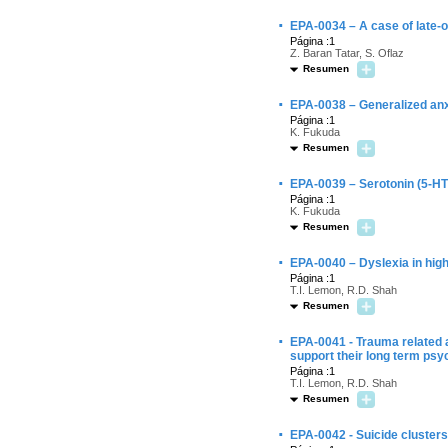
·
EPA-0034 – A case of late-
Página :1
Z. Baran Tatar, S. Oflaz
Resumen
·
EPA-0038 – Generalized anx
Página :1
K. Fukuda
Resumen
·
EPA-0039 – Serotonin (5-HT) 
Página :1
K. Fukuda
Resumen
·
EPA-0040 – Dyslexia in high
Página :1
T.I. Lemon, R.D. Shah
Resumen
·
EPA-0041 - Trauma related 
support their long term psyc
Página :1
T.I. Lemon, R.D. Shah
Resumen
·
EPA-0042 - Suicide cluster