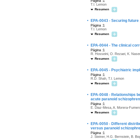
Página :1
T.I. Lemon
Resumen
·
EPA-0043 - Securing future 
Página :1
T.I. Lemon
Resumen
·
EPA-0044 - The clinical cor
Página :1
R. Hosseini, O. Rezaei, K. Nase
Resumen
·
EPA-0045 - Psychiatric implic
Página :1
R.D. Shah, T.I. Lemon
Resumen
·
EPA-0048 - Relationships be
acute paranoid schizophren
Página :1
E. Diaz-Mesa, A. Morera-Fumero
Resumen
·
EPA-0050 - Different distri
versus paranoid schizophre
Página :1
J. Steiner, H.G. Bernstein, B. Bo