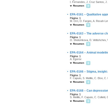
I. Fernandes, J. Cruz Santos, J.
Resumen
·
EPA-0161 – Qualitative appr
Página :1
M. Orri, O. Farges, A. Revah-Le
Resumen
·
EPA-0163 – The adverse chil
Página :1
O. Shelomkova, D. Veltishchev, V
Resumen
·
EPA-0164 – Animal modeling
Página :1
A. Egorov
Resumen
·
EPA-0166 – Stigma, insight a
Página :1
F. Caputo, S. Melillo, C. Elce, C.
Resumen
·
EPA-0168 – Can depression
Página :1
S. Melillo, F. Caputo, C. Colletti
Resumen