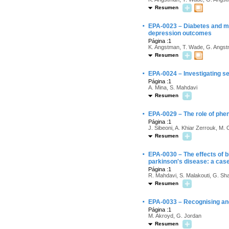
Resumen
·
EPA-0023 – Diabetes and maj
depression outcomes
Página :1
K. Angstman, T. Wade, G. Angs
Resumen
·
EPA-0024 – Investigating se
Página :1
A. Mina, S. Mahdavi
Resumen
·
EPA-0029 – The role of phe
Página :1
J. Sibeoni, A. Khiar Zerrouk, M.
Resumen
·
EPA-0030 – The effects of b
parkinson's disease: a case
Página :1
R. Mahdavi, S. Malakouti, G. Sha
Resumen
·
EPA-0033 – Recognising and
Página :1
M. Akroyd, G. Jordan
Resumen