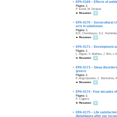
·
EPA-0169 – Effects of antid
Página :1
P. Kundi, M. Divakar
Resumen
·
EPA-0170 – Sociocultural ch
acts in uzbekistan
Página :1
B.R. Chembayev, S.Z. Yeshimbe
Resumen
·
EPA-0171 – Development and 
Página :1
L. Diguer, V. Mathieu, J. Brin, L
Resumen
·
EPA-0173 – Sleep disorders 
greece
Página :1
K. Argyropoulos, C. Bartsokas, A
Resumen
·
EPA-0174 - Four decades of
Página :1
P. Cuijpers
Resumen
·
EPA-0175 – Life satisfaction
disturbance after ear recon