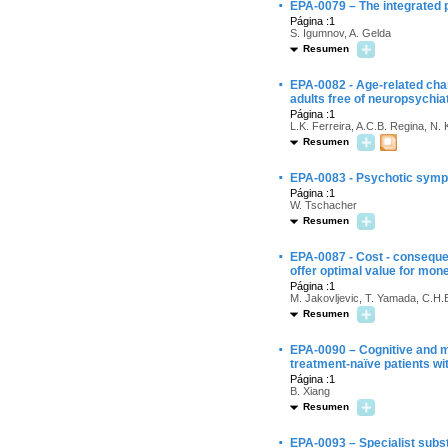
·
EPA-0079 – The integrated pl
Página :1
S. Igumnov, A. Gelda
Resumen
·
EPA-0082 - Age-related chang
adults free of neuropsychia
Página :1
L.K. Ferreira, A.C.B. Regina, N.
Resumen
·
EPA-0083 - Psychotic symp
Página :1
W. Tschacher
Resumen
·
EPA-0087 - Cost - conseque
offer optimal value for mon
Página :1
M. Jakovljevic, T. Yamada, C.H.E
Resumen
·
EPA-0090 – Cognitive and m
treatment-naïve patients wi
Página :1
B. Xiang
Resumen
·
EPA-0093 – Specialist subs