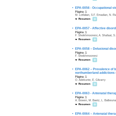
·
EPA-0056 - Occupational str
Página :1
M. Lotfalian, S.F. Emadian, N. Ri
Resumen
·
EPA-0057 - Affective disord
Página :1
F. Sheikhmoonesi, A. Shafaat, S
Resumen
·
EPA-0058 – Delusional disor
Página :1
F. Sheikhmoonesi
Resumen
·
EPA-0062 – Prevalence of be
northumberland addictions 
Página :1
O. Adekunte, E. Gilvarry
Resumen
·
EPA-0063 - Antenatal ther
Página :1
A. Bowen, M. Baetz, L. Balbeuna
Resumen
·
EPA-0064 – Antenatal ther