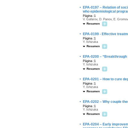
·
EPA-0197 – Relation of soci
who epidemiological progr
Página :1
V. Gafarov, D. Panov, E. Gromov
Resumen
·
EPA-0199 - Effective treatm
Página :1
Y. Ishizuka
Resumen
·
EPA-0200 – “Breakthrough i
Página :1
Y. Ishizuka
Resumen
·
EPA-0201 – How to cure dep
Página :1
Y. Ishizuka
Resumen
·
EPA-0202 – Why couple thera
Página :1
Y. Ishizuka
Resumen
·
EPA-0204 – Early improveme