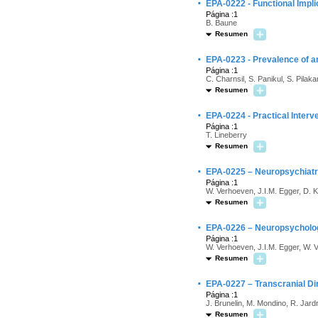
·
EPA-0222 - Functional Impli
Página :1
B. Baune
Resumen
·
EPA-0223 - Prevalence of an
Página :1
C. Charnsil, S. Panikul, S. Pilaka
Resumen
·
EPA-0224 - Practical Inter
Página :1
T. Lineberry
Resumen
·
EPA-0225 – Neuropsychiatri
Página :1
W. Verhoeven, J.I.M. Egger, D. K
Resumen
·
EPA-0226 – Neuropsycholog
Página :1
W. Verhoeven, J.I.M. Egger, W.
Resumen
·
EPA-0227 – Transcranial Dir
Página :1
J. Brunelin, M. Mondino, R. Jard
Resumen