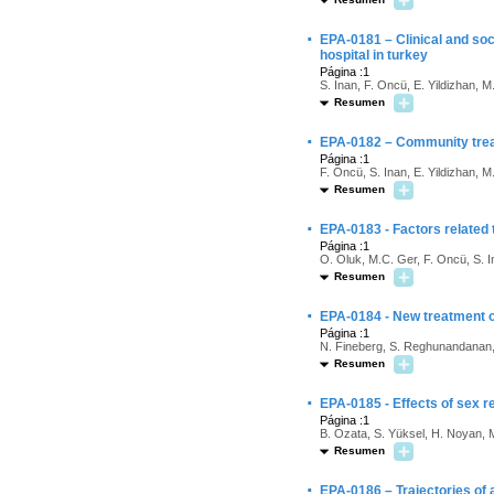
·
EPA-0181 – Clinical and soc
hospital in turkey
Página :1
S. Inan, F. Oncü, E. Yildizhan, 
Resumen
·
EPA-0182 – Community treatm
Página :1
F. Oncü, S. Inan, E. Yildizhan, 
Resumen
·
EPA-0183 - Factors related 
Página :1
O. Oluk, M.C. Ger, F. Oncü, S. I
Resumen
·
EPA-0184 - New treatment o
Página :1
N. Fineberg, S. Reghunandanan,
Resumen
·
EPA-0185 - Effects of sex r
Página :1
B. Ozata, S. Yüksel, H. Noyan, M
Resumen
·
EPA-0186 – Trajectories of 