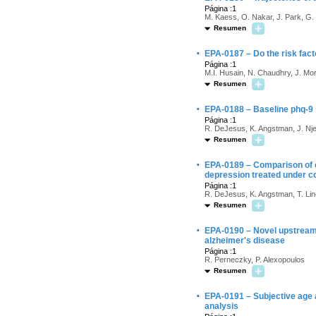
Página :1
M. Kaess, O. Nakar, J. Park, G. 
Resumen
·
EPA-0187 – Do the risk fact
Página :1
M.I. Husain, N. Chaudhry, J. Mor
Resumen
·
EPA-0188 – Baseline phq-9 
Página :1
R. DeJesus, K. Angstman, J. Nj
Resumen
·
EPA-0189 – Comparison of c
depression treated under co
Página :1
R. DeJesus, K. Angstman, T. Li
Resumen
·
EPA-0190 – Novel upstream 
alzheimer's disease
Página :1
R. Perneczky, P. Alexopoulos
Resumen
·
EPA-0191 – Subjective age 
analysis