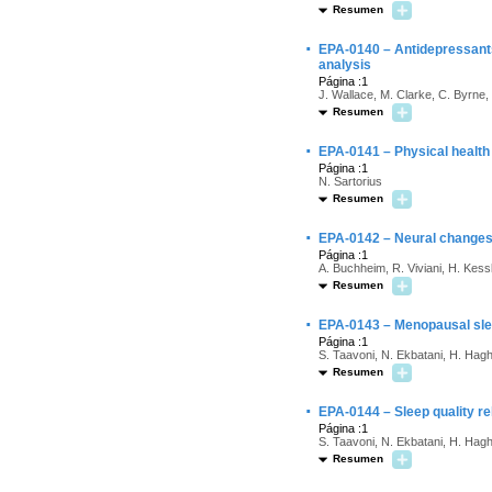
Resumen
·
EPA-0140 – Antidepressants
analysis
Página :1
J. Wallace, M. Clarke, C. Byrne
Resumen
·
EPA-0141 – Physical health 
Página :1
N. Sartorius
Resumen
·
EPA-0142 – Neural changes
Página :1
A. Buchheim, R. Viviani, H. Kes
Resumen
·
EPA-0143 – Menopausal sleep
Página :1
S. Taavoni, N. Ekbatani, H. Hag
Resumen
·
EPA-0144 – Sleep quality re
Página :1
S. Taavoni, N. Ekbatani, H. Hag
Resumen