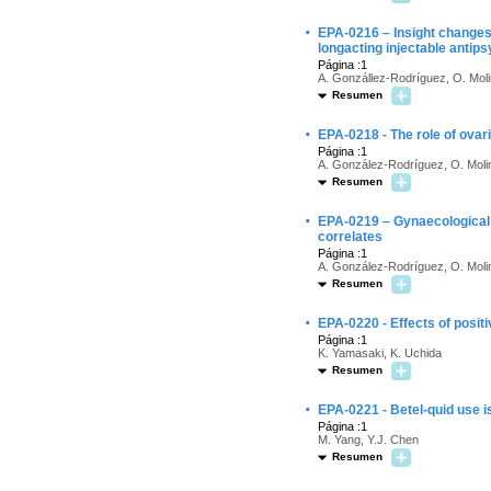
·
EPA-0216 – Insight changes 
longacting injectable antip
Página :1
A. Gonzállez-Rodríguez, O. Moli
Resumen
·
EPA-0218 - The role of ovar
Página :1
A. González-Rodríguez, O. Moli
Resumen
·
EPA-0219 – Gynaecological d
correlates
Página :1
A. González-Rodríguez, O. Moli
Resumen
·
EPA-0220 - Effects of positi
Página :1
K. Yamasaki, K. Uchida
Resumen
·
EPA-0221 - Betel-quid use i
Página :1
M. Yang, Y.J. Chen
Resumen