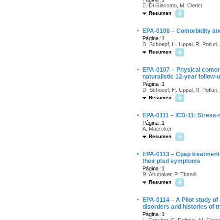
E. Di Giacomo, M. Clerici
Resumen
·
EPA-0106 – Comorbidity and 
Página :1
D. Schoepf, H. Uppal, R. Potluri
Resumen
·
EPA-0107 – Physical comorbid
naturalistic 12-year follow-
Página :1
D. Schoepf, H. Uppal, R. Potluri
Resumen
·
EPA-0111 – ICD-11: Stress-
Página :1
A. Maercker
Resumen
·
EPA-0113 – Cpap treatment 
their ptsd symptoms
Página :1
R. Abubaker, P. Thandi
Resumen
·
EPA-0114 – A Pilot study of
disorders and histories of t
Página :1