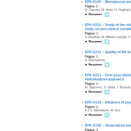
·
EPA-0145 – Menopausal wome
Página :1
S. Taavoni, M. Amiri, H. Haghani
Resumen
·
EPA-0151 – Study of the rel
study on non-clinical sampl
Página :1
S. Asadnia, M. Abbasi Layegh, F
Resumen
·
EPA-0152 – Quality of life 
Página :1
S. ElGhonemy
Resumen
·
EPA-0153 – First psycohotic
individualized approach
Página :1
M. Stipcevic, S. Strbe, I. Burazi
Resumen
·
EPA-0154 – Influence of psy
Página :1
P.J.S. Michielsen, M. Arts
Resumen
·
EPA-0158 – Generalized anx
Página :1