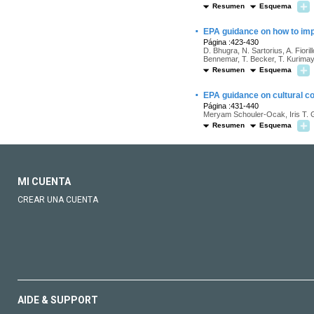
Resumen
Esquema
·
EPA guidance on how to impr
Página :423-430
D. Bhugra, N. Sartorius, A. Fior
Bennemar, T. Becker, T. Kurimay
Resumen
Esquema
·
EPA guidance on cultural c
Página :431-440
Meryam Schouler-Ocak, Iris T. Gr
Resumen
Esquema
MI CUENTA
CREAR UNA CUENTA
AIDE & SUPPORT