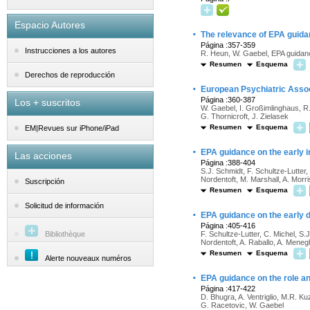
Espacio Autores
·
The relevance of EPA guida
Página :357-359
Instrucciones a los autores
R. Heun, W. Gaebel, EPA guidan
Resumen
Esquema
Derechos de reproducción
·
European Psychiatric Assoc
Página :360-387
Los + suscritos
W. Gaebel, I. Großimlinghaus, R
G. Thornicroft, J. Zielasek
Resumen
Esquema
EM|Revues sur iPhone/iPad
·
EPA guidance on the early in
Las acciones
Página :388-404
S.J. Schmidt, F. Schultze-Lutte
Nordentoft, M. Marshall, A. Morri
Suscripción
Resumen
Esquema
Solicitud de información
·
EPA guidance on the early de
Página :405-416
Bibliothèque
F. Schultze-Lutter, C. Michel, 
Nordentoft, A. Raballo, A. Menegh
Resumen
Esquema
Alerte nouveaux numéros
·
EPA guidance on the role and
Página :417-422
D. Bhugra, A. Ventriglio, M.R. K
G. Racetovic, W. Gaebel