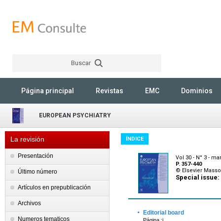
Buscar
Rechercher
Página principal
Revistas
EMC
Dominios
EUROPEAN PSYCHIATRY
La revisión
ÍNDICE
Presentación
Vol 30 - N° 3 - ma
P. 357-440
© Elsevier Mass
Último número
Special issue
Artículos en prepublicación
Archivos
·
Editorial board
Numeros tematicos
Página :i