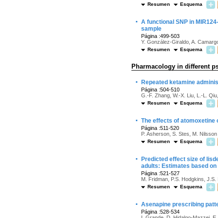
Resumen
Esquema
·
A functional SNP in MIR124
sample
Página :499-503
Y. González-Giraldo, A. Camargo
Resumen
Esquema
Pharmacology in different ps
·
Repeated ketamine administr
Página :504-510
G.-F. Zhang, W.-X. Liu, L.-L. Qi
Resumen
Esquema
·
The effects of atomoxetine 
Página :511-520
P. Asherson, S. Stes, M. Nilsson
Resumen
Esquema
·
Predicted effect size of li
adults: Estimates based on 
Página :521-527
M. Fridman, P.S. Hodgkins, J.S.
Resumen
Esquema
·
Asenapine prescribing patt
Página :528-534
I. Grande, D. Hidalgo-Mazzei, E. 