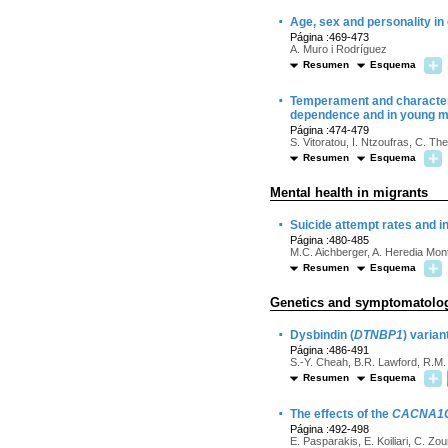
·
Age, sex and personality in
Página :469-473
A. Muro i Rodríguez
Resumen
Esquema
·
Temperament and character 
dependence and in young m
Página :474-479
S. Vitoratou, I. Ntzoufras, C. The
Resumen
Esquema
Mental health in migrants
·
Suicide attempt rates and in
Página :480-485
M.C. Aichberger, A. Heredia Mon
Resumen
Esquema
Genetics and symptomatolo
·
Dysbindin (
DTNBP1
) varian
Página :486-491
S.-Y. Cheah, B.R. Lawford, R.M. 
Resumen
Esquema
·
The effects of the
CACNA1
Página :492-498
E. Pasparakis, E. Koiliari, C. Z