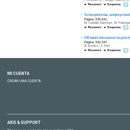
Resumen
Esquema
·
Schizophrenia, antipsychoti
Página :535-541
M. Castillo-Sánchez, M. Fàbreg
Resumen
Esquema
·
Off-label intranasal oxytoci
Página :542-547
B. Kovács, S. Kéri
Resumen
Esquema
MI CUENTA
CREAR UNA CUENTA
AIDE & SUPPORT