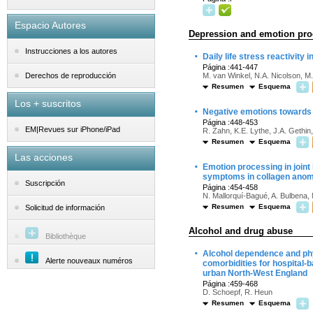
Espacio Autores
Depression and emotion pro
Instrucciones a los autores
·
Daily life stress reactivity
Página :441-447
M. van Winkel, N.A. Nicolson, M
Derechos de reproducción
Resumen
Esquema
Los + suscritos
·
Negative emotions towards 
Página :448-453
EM|Revues sur iPhone/iPad
R. Zahn, K.E. Lythe, J.A. Gethin
Resumen
Esquema
Las acciones
·
Emotion processing in joint 
symptoms in collagen anom
Suscripción
Página :454-458
N. Mallorquí-Bagué, A. Bulbena, 
Resumen
Esquema
Solicitud de información
Alcohol and drug abuse
Bibliothèque
·
Alcohol dependence and phy
Alerte nouveaux numéros
comorbidities for hospital-b
urban North-West England
Página :459-468
D. Schoepf, R. Heun
Resumen
Esquema