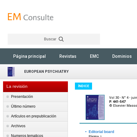
Buscar
Rechercher
Página principal
Revistas
EMC
Dominios
EUROPEAN PSYCHIATRY
La revisión
ÍNDICE
Presentación
Vol 30 - N° 4 - jui
P. 441-547
© Elsevier Mass
Último número
Artículos en prepublicación
Archivos
·
Editorial board
Numeros tematicos
Página :i