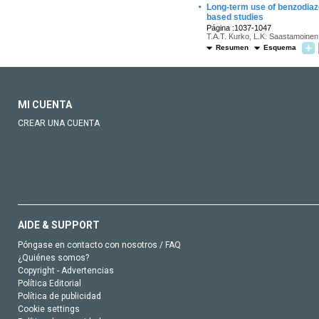
·
Long-term use of benzodiaze
based studies
Página :1037-1047
T.A.T. Kurko, L.K. Saastamoinen,
Resumen
Esquema
MI CUENTA
CREAR UNA CUENTA
AIDE & SUPPORT
Póngase en contacto con nosotros / FAQ
¿Quiénes somos?
Copyright - Advertencias
Política Editorial
Política de publicidad
Cookie settings