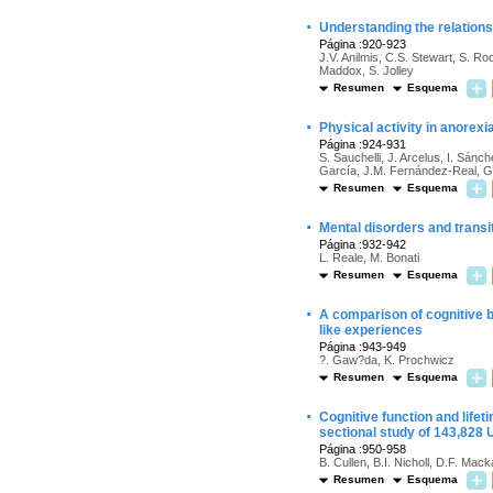
·
Understanding the relations
Página :920-923
J.V. Anilmis, C.S. Stewart, S. Ro
Maddox, S. Jolley
Resumen
Esquema
·
Physical activity in anorexi
Página :924-931
S. Sauchelli, J. Arcelus, I. Sán
García, J.M. Fernández-Real, G
Resumen
Esquema
·
Mental disorders and transi
Página :932-942
L. Reale, M. Bonati
Resumen
Esquema
·
A comparison of cognitive b
like experiences
Página :943-949
?. Gaw?da, K. Prochwicz
Resumen
Esquema
·
Cognitive function and lifet
sectional study of 143,828 
Página :950-958
B. Cullen, B.I. Nicholl, D.F. Mack
Resumen
Esquema