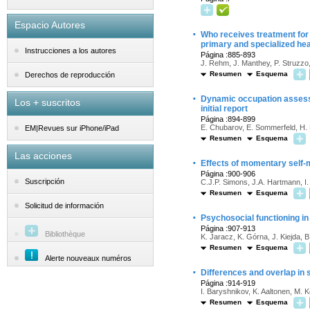
Espacio Autores
·
Who receives treatment for 
primary and specialized hea
Instrucciones a los autores
Página :885-893
J. Rehm, J. Manthey, P. Struzzo
Resumen
Esquema
Derechos de reproducción
·
Dynamic occupation assessm
Los + suscritos
initial report
Página :894-899
E. Chubarov, E. Sommerfeld, H.
EM|Revues sur iPhone/iPad
Resumen
Esquema
Las acciones
·
Effects of momentary self-m
Página :900-906
Suscripción
C.J.P. Simons, J.A. Hartmann, I
Resumen
Esquema
Solicitud de información
·
Psychosocial functioning in
Página :907-913
Bibliothèque
K. Jaracz, K. Górna, J. Kiejda,
Resumen
Esquema
Alerte nouveaux numéros
·
Differences and overlap in 
Página :914-919
I. Baryshnikov, K. Aaltonen, M. K
Resumen
Esquema