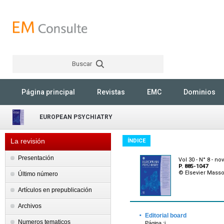
Buscar
Rechercher
Página principal
Revistas
EMC
Dominios
EUROPEAN PSYCHIATRY
La revisión
ÍNDICE
Presentación
Vol 30 - N° 8 - n
P. 885-1047
© Elsevier Mass
Último número
Artículos en prepublicación
Archivos
·
Editorial board
Numeros tematicos
Página :i