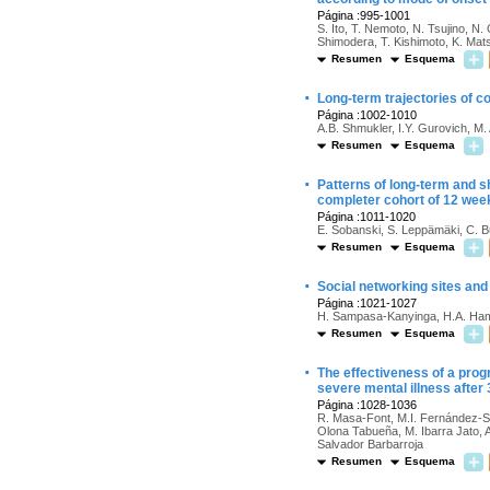
Página :995-1001
S. Ito, T. Nemoto, N. Tsujino, N
Shimodera, T. Kishimoto, K. Ma
Resumen
Esquema
·
Long-term trajectories of co
Página :1002-1010
A.B. Shmukler, I.Y. Gurovich, M.
Resumen
Esquema
·
Patterns of long-term and sh
completer cohort of 12 wee
Página :1011-1020
E. Sobanski, S. Leppämäki, C. B
Resumen
Esquema
·
Social networking sites and
Página :1021-1027
H. Sampasa-Kanyinga, H.A. Ham
Resumen
Esquema
·
The effectiveness of a progr
severe mental illness after
Página :1028-1036
R. Masa-Font, M.I. Fernández-Sa
Olona Tabueña, M. Ibarra Jato, A
Salvador Barbarroja
Resumen
Esquema