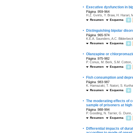
·
Executive dysfunction in bi
Página :959-964
H.Z. Gvirts, Y. Braw, H. Harari, M
Resumen
Esquema
·
Distinguishing bipolar disor
Página :965-974
K.E.A. Saunders, A.C. Bilderbec
Resumen
Esquema
·
Olanzapine or chlorpromazin
Página :975-982
P. Conus, M. Berk, S.M. Cotton,
Resumen
Esquema
·
Fish consumption and depre
Página :983-987
K. Hamazaki, T. Natori, S. Kurih
Resumen
Esquema
·
The moderating effects of c
sample of prisoners at high 
Página :988-994
P. Gooding, N. Tarrier, G. Dunn, 
Resumen
Esquema
·
Differential impacts of dura
according to mode of onset