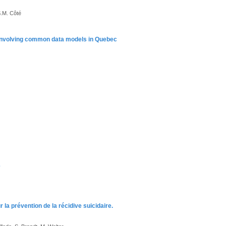
S.M. Côté
y involving common data models in Quebec
e
 la prévention de la récidive suicidaire.