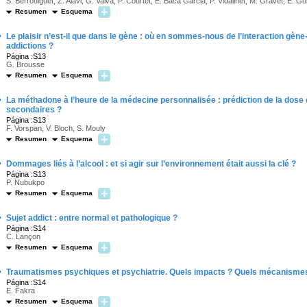
S. Berrouiguet, Z. Alavi, G. Vaiva, P. Courtet, E. Baca Garcia, P. Vidailhet, M. Gravet, E. Gu
Resumen
Esquema
·
Le plaisir n’est-il que dans le gène : où en sommes-nous de l’interaction gèn
addictions ?
Página :S13
G. Brousse
Resumen
Esquema
·
La méthadone à l’heure de la médecine personnalisée : prédiction de la dose e
secondaires ?
Página :S13
F. Vorspan, V. Bloch, S. Mouly
Resumen
Esquema
·
Dommages liés à l’alcool : et si agir sur l’environnement était aussi la clé ?
Página :S13
P. Nubukpo
Resumen
Esquema
·
Sujet addict : entre normal et pathologique ?
Página :S14
C. Lançon
Resumen
Esquema
·
Traumatismes psychiques et psychiatrie. Quels impacts ? Quels mécanisme
Página :S14
E. Fakra
Resumen
Esquema