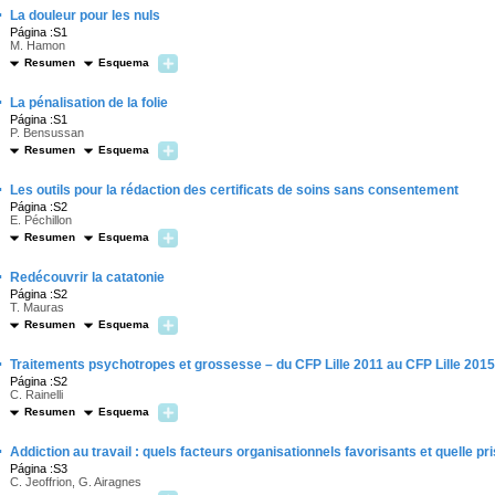
·
La douleur pour les nuls
Página :S1
M. Hamon
Resumen
Esquema
·
La pénalisation de la folie
Página :S1
P. Bensussan
Resumen
Esquema
·
Les outils pour la rédaction des certificats de soins sans consentement
Página :S2
E. Péchillon
Resumen
Esquema
·
Redécouvrir la catatonie
Página :S2
T. Mauras
Resumen
Esquema
·
Traitements psychotropes et grossesse – du CFP Lille 2011 au CFP Lille 2015
Página :S2
C. Rainelli
Resumen
Esquema
·
Addiction au travail : quels facteurs organisationnels favorisants et quelle pri
Página :S3
C. Jeoffrion, G. Airagnes