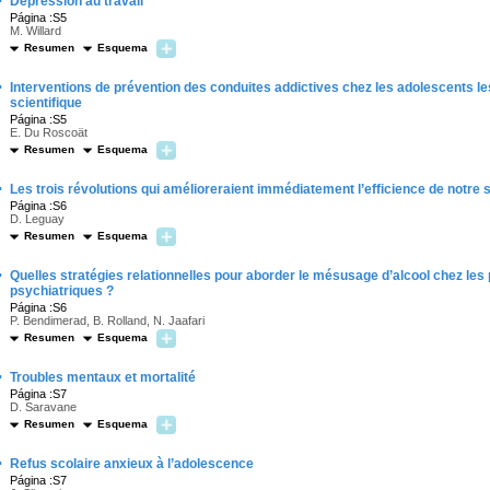
·
Dépression au travail
Página :S5
M. Willard
Resumen
Esquema
·
Interventions de prévention des conduites addictives chez les adolescents les 
scientifique
Página :S5
E. Du Roscoät
Resumen
Esquema
·
Les trois révolutions qui amélioreraient immédiatement l’efficience de notre
Página :S6
D. Leguay
Resumen
Esquema
·
Quelles stratégies relationnelles pour aborder le mésusage d’alcool chez les p
psychiatriques ?
Página :S6
P. Bendimerad, B. Rolland, N. Jaafari
Resumen
Esquema
·
Troubles mentaux et mortalité
Página :S7
D. Saravane
Resumen
Esquema
·
Refus scolaire anxieux à l’adolescence
Página :S7