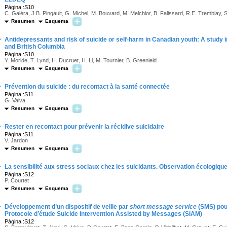
Página :S10
C. Galéra, J.B. Pingault, G. Michel, M. Bouvard, M. Melchior, B. Falissard, R.E. Tremblay, 
Resumen
Esquema
·
Antidepressants and risk of suicide or self-harm in Canadian youth: A stud
and British Columbia
Página :S10
Y. Moride, T. Lynd, H. Ducruet, H. Li, M. Tournier, B. Greenield
Resumen
Esquema
·
Prévention du suicide : du recontact à la santé connectée
Página :S11
G. Vaiva
Resumen
Esquema
·
Rester en recontact pour prévenir la récidive suicidaire
Página :S11
V. Jardon
Resumen
Esquema
·
La sensibilité aux stress sociaux chez les suicidants. Observation écologiqu
Página :S12
P. Courtet
Resumen
Esquema
·
Développement d’un dispositif de veille par
short message service
(SMS) pour
Protocole d’étude Suicide Intervention Assisted by Messages (SIAM)
Página :S12