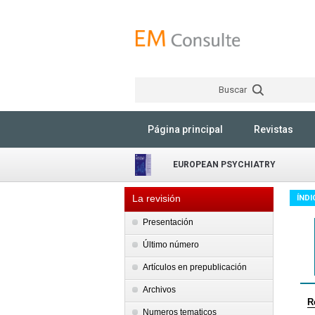
Buscar
Página principal
Revistas
EUROPEAN PSYCHIATRY
La revisión
ÍNDI
Presentación
Último número
Artículos en prepublicación
Archivos
R
Numeros tematicos