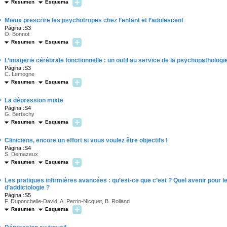
Resumen
Esquema
·
Mieux prescrire les psychotropes chez l’enfant et l’adolescent
Página :S3
O. Bonnot
Resumen
Esquema
·
L’imagerie cérébrale fonctionnelle : un outil au service de la psychopathologi
Página :S3
C. Lemogne
Resumen
Esquema
·
La dépression mixte
Página :S4
G. Bertschy
Resumen
Esquema
·
Cliniciens, encore un effort si vous voulez être objectifs !
Página :S4
S. Demazeux
Resumen
Esquema
·
Les pratiques infirmières avancées : qu’est-ce que c’est ? Quel avenir pour le
d’addictologie ?
Página :S5
F. Duponchelle-David, A. Perrin-Nicquet, B. Rolland
Resumen
Esquema