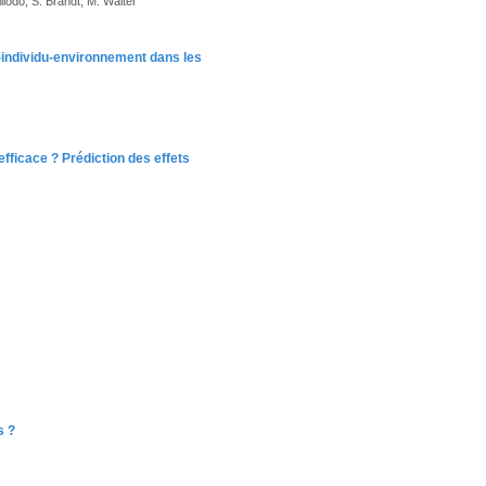
illodo, S. Brandt, M. Walter
e-individu-environnement dans les
fficace ? Prédiction des effets
s ?