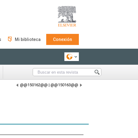
s
Mi biblioteca
Conexión
@@150162@@
|
@@150163@@