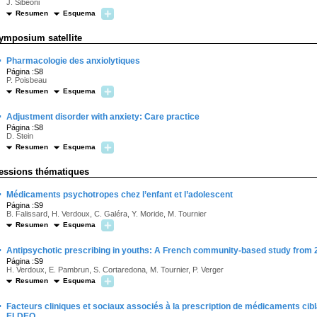
J. Sibeoni
Resumen
Esquema
ymposium satellite
·
Pharmacologie des anxiolytiques
Página :S8
P. Poisbeau
Resumen
Esquema
·
Adjustment disorder with anxiety: Care practice
Página :S8
D. Stein
Resumen
Esquema
essions thématiques
·
Médicaments psychotropes chez l’enfant et l’adolescent
Página :S9
B. Falissard, H. Verdoux, C. Galéra, Y. Moride, M. Tournier
Resumen
Esquema
·
Antipsychotic prescribing in youths: A French community-based study from 
Página :S9
H. Verdoux, E. Pambrun, S. Cortaredona, M. Tournier, P. Verger
Resumen
Esquema
·
Facteurs cliniques et sociaux associés à la prescription de médicaments cib
ELDEQ