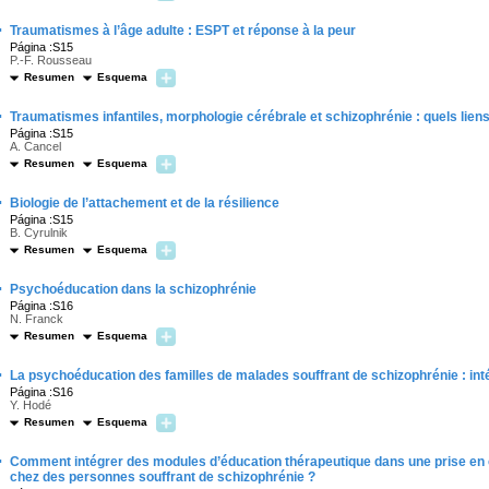
·
Traumatismes à l’âge adulte : ESPT et réponse à la peur
Página :S15
P.-F. Rousseau
Resumen
Esquema
·
Traumatismes infantiles, morphologie cérébrale et schizophrénie : quels liens
Página :S15
A. Cancel
Resumen
Esquema
·
Biologie de l’attachement et de la résilience
Página :S15
B. Cyrulnik
Resumen
Esquema
·
Psychoéducation dans la schizophrénie
Página :S16
N. Franck
Resumen
Esquema
·
La psychoéducation des familles de malades souffrant de schizophrénie : inté
Página :S16
Y. Hodé
Resumen
Esquema
·
Comment intégrer des modules d’éducation thérapeutique dans une prise en ch
chez des personnes souffrant de schizophrénie ?