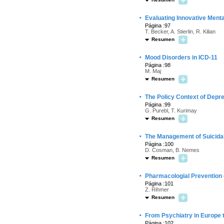
·
Evaluating Innovative Ment
Página :97
T. Becker, A. Stierlin, R. Kilian
Resumen
·
Mood Disorders in ICD-11
Página :98
M. Maj
Resumen
·
The Policy Context of Depre
Página :99
G. Purebl, T. Kurimay
Resumen
·
The Management of Suicidal
Página :100
D. Cosman, B. Nemes
Resumen
·
Pharmacologial Prevention 
Página :101
Z. Rihmer
Resumen
·
From Psychiatry in Europe 
Página :102