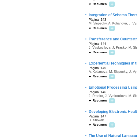
Resumen
·
Integration of Schema Thera
Página :143
M. Slepecky, A. Kotianova, J. Vy
Resumen
·
Transference and Countert
Página :144
J. Vyskocilova, J. Prasko, M. Sl
Resumen
·
Experiential Techniques in 
Página :145
A. Kotianova, M. Slepecky, J. Vy
Resumen
·
Emotional Processing Using 
Página :146
J. Prasko, J. Vyskocilova, M. Sl
Resumen
·
Developing Electronic Heal
Página :147
R. Stewart
Resumen
·
The Use of Natural Languag