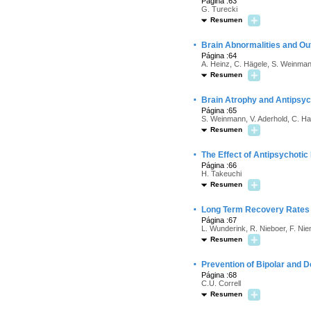
Página :63
G. Turecki
Resumen
·
Brain Abnormalities and Ou
Página :64
A. Heinz, C. Hägele, S. Weinman
Resumen
·
Brain Atrophy and Antipsyc
Página :65
S. Weinmann, V. Aderhold, C. Ha
Resumen
·
The Effect of Antipsychotic
Página :66
H. Takeuchi
Resumen
·
Long Term Recovery Rates i
Página :67
L. Wunderink, R. Nieboer, F. Ni
Resumen
·
Prevention of Bipolar and D
Página :68
C.U. Correll
Resumen