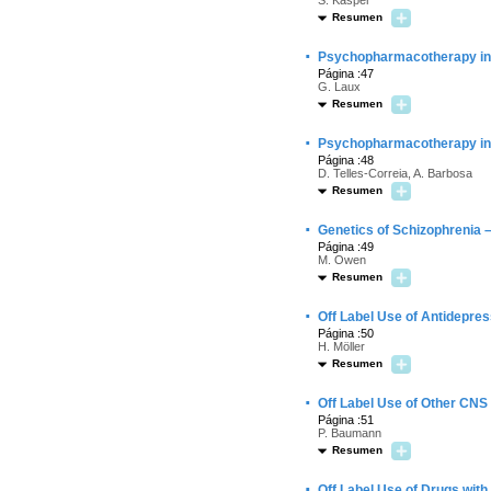
S. Kasper
Resumen
·
Psychopharmacotherapy in 
Página :47
G. Laux
Resumen
·
Psychopharmacotherapy in 
Página :48
D. Telles-Correia, A. Barbosa
Resumen
·
Genetics of Schizophrenia 
Página :49
M. Owen
Resumen
·
Off Label Use of Antidepres
Página :50
H. Möller
Resumen
·
Off Label Use of Other CNS 
Página :51
P. Baumann
Resumen
·
Off Label Use of Drugs wit