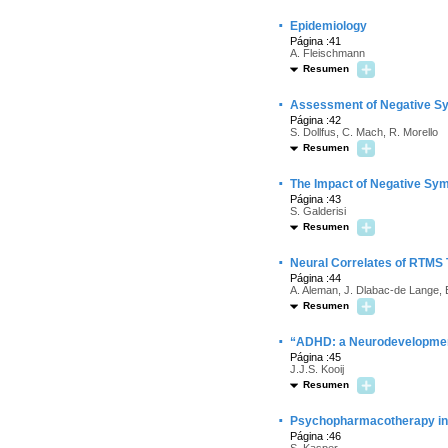
·
Epidemiology
Página :41
A. Fleischmann
Resumen
·
Assessment of Negative 
Página :42
S. Dollfus, C. Mach, R. Morello
Resumen
·
The Impact of Negative Sym
Página :43
S. Galderisi
Resumen
·
Neural Correlates of RTMS
Página :44
A. Aleman, J. Dlabac-de Lange, 
Resumen
·
“ADHD: a Neurodevelopmen
Página :45
J.J.S. Kooij
Resumen
·
Psychopharmacotherapy in
Página :46