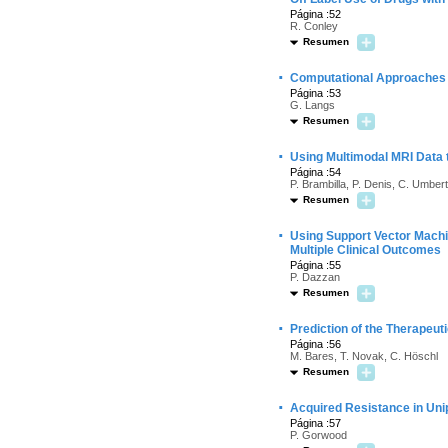
Página :52
R. Conley
Resumen
·
Computational Approaches t
Página :53
G. Langs
Resumen
·
Using Multimodal MRI Data t
Página :54
P. Brambilla, P. Denis, C. Umberto
Resumen
·
Using Support Vector Machi
Multiple Clinical Outcomes
Página :55
P. Dazzan
Resumen
·
Prediction of the Therapeu
Página :56
M. Bares, T. Novak, C. Höschl
Resumen
·
Acquired Resistance in Uni
Página :57
P. Gorwood