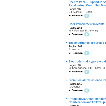
·
Peer to Peer – Support in S
Randomized Controlled Tria
Página :165
C.I. Mahlke, T. Bock
Resumen
·
User Involvement in Mental
Página :166
M.J. Fellinger, M. Amering
Resumen
·
The Importance of Service
Página :167
R. Warner
Resumen
·
Electrodermal Hyporeactivi
Página :168
M. Sarchiapone, L.H. Thorell, M.
Resumen
·
From Social Exclusion to P
Página :169
P. Courtet
Resumen
·
Prospective, Open, Randomi
Combination and Follow-up 
Página :170