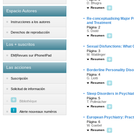
D. Bhugra
Resumen
Espacio Autores
·
Re-conceptualising Major P
Instrucciones a los autores
and Treatment
Página :2
S. Dodd
Derechos de reproducción
Resumen
Los + suscritos
·
Sexual Disfunctions: What
Página :3
M. Waldinger
EM|Revues sur iPhone/iPad
Resumen
Las acciones
·
Borderline Personality Dis
Página :4
G. Liotti
Suscripción
Resumen
Solicitud de información
·
Sleep Disorders in Psychiat
Página :5
Bibliothèque
T. Pollmächer
Resumen
Alerte nouveaux numéros
·
European Psychiatry: Pract
Página :6
W. Gaebel
Resumen