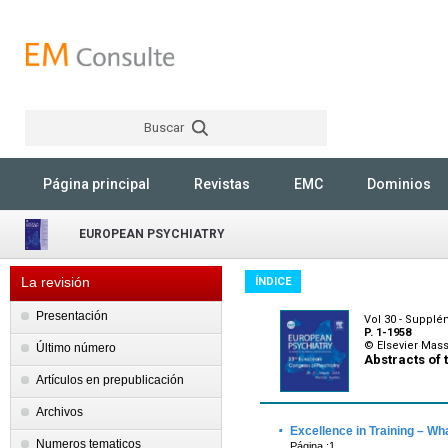
Buscar
Rechercher
Página principal
Revistas
EMC
Dominios
EUROPEAN PSYCHIATRY
La revisión
ÍNDICE
Presentación
Vol 30 - Supplé
P. 1-1958
© Elsevier Mas
Último número
Abstracts of
Artículos en prepublicación
Archivos
·
Excellence in Training – W
Numeros tematicos
Página :1