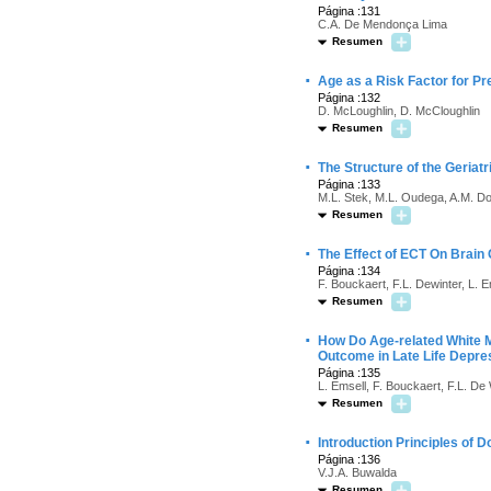
Página :131
C.A. De Mendonça Lima
Resumen
·
Age as a Risk Factor for Pr
Página :132
D. McLoughlin, D. McCloughlin
Resumen
·
The Structure of the Geria
Página :133
M.L. Stek, M.L. Oudega, A.M. Do
Resumen
·
The Effect of ECT On Brain 
Página :134
F. Bouckaert, F.L. Dewinter, L. 
Resumen
·
How Do Age-related White M
Outcome in Late Life Depre
Página :135
L. Emsell, F. Bouckaert, F.L. De 
Resumen
·
Introduction Principles of 
Página :136
V.J.A. Buwalda
Resumen