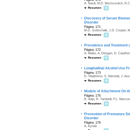
A. Nardi, M.D. Mochcovitch, R.C.
Resumen
·
Discovery of Serum Biomark
Disorder
Página :171
M.G. Gottschalk, J.D. Cooper, M
Resumen
·
Prevalence and Treatment o
Página :172
A. Watts, A. Deegan, D. Cawtho
Resumen
·
Longitudinal Alcohol Use Fr
Página :173
D. Vladimirov, S. Niemelä, J. Au
Resumen
·
Models of Attachment On t
Página :175
B. Volpi, R. Tambelli, P.L. Marcon
Resumen
·
Prevention of Premature De
Disorder
Página :176
A. Kynde