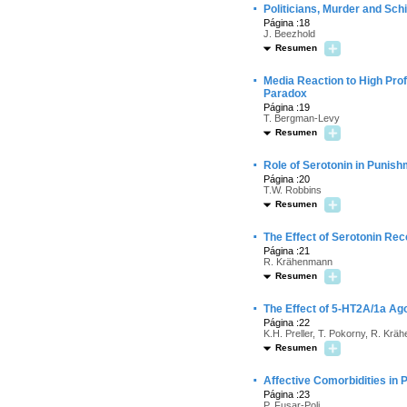
·
Politicians, Murder and Sc
Página :18
J. Beezhold
Resumen
·
Media Reaction to High Prof
Paradox
Página :19
T. Bergman-Levy
Resumen
·
Role of Serotonin in Punis
Página :20
T.W. Robbins
Resumen
·
The Effect of Serotonin Re
Página :21
R. Krähenmann
Resumen
·
The Effect of 5-HT2A/1a Ag
Página :22
K.H. Preller, T. Pokorny, R. Kräh
Resumen
·
Affective Comorbidities in 
Página :23
P. Fusar-Poli