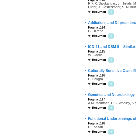
R.K.R. Salokangas, J. Hietala, M
Lutter, J. Klosterkötter, S. Ruhr
Resumen
·
Addictions and Depression:
Página :114
G. DiPetta
Resumen
·
ICD-11 and DSM-5 – Similari
Página :115
W. Gaebel
Resumen
·
Culturally Sensitive Classif
Página :116
D. Bhugra
Resumen
·
Genetics and Neurobiology 
Página :117
A.M. McIntosh, H.C. Whalley, S.
Resumen
·
Functional Underpinnings o
Página :118
P. Fossati
Resumen