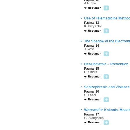
A.G. Viuff
Resumen
·
Use of Telemedicine Method
Página :13
K. Krzysztof
Resumen
·
The Shadow of the Electron
Página :14
J. Wise
Resumen
·
Heal Initiative – Prevention
Página :15
D. Shiers
Resumen
·
Schizophrenia and Violence
Página :16
S. Fazel
Resumen
·
Werewolf in Kakania. Moosbr
Página :17
G. Stanghellini
Resumen