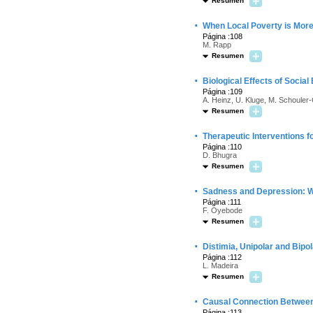
Resumen
·
When Local Poverty is More 
Página :108
M. Rapp
Resumen
·
Biological Effects of Social
Página :109
A. Heinz, U. Kluge, M. Schoule
Resumen
·
Therapeutic Interventions f
Página :110
D. Bhugra
Resumen
·
Sadness and Depression: W
Página :111
F. Oyebode
Resumen
·
Distimia, Unipolar and Bip
Página :112
L. Madeira
Resumen
·
Causal Connection Between
Página :113