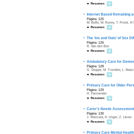
Resumen
·
Internet Based Retraining 
Página :125
M. Boffo, W. Ronny, T. Pronk, R
Resumen
·
The ‘ins and Outs’ of Sex D
Página :126
R. Van den Bos
Resumen
·
Ambulatory Care for Dement
Página :128
G. Stoppe, M. Trombini, L. Maec
Resumen
·
Primary Care for Older Per
Página :129
H. Parmentier
Resumen
·
Carer’s Needs Assessment
Página :130
J. Wancata, A. Unger, Z. Litvan
Resumen
·
Primary Care Mental Health