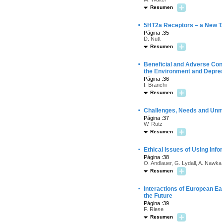
Resumen
·
5HT2a Receptors – a New T
Página :35
D. Nutt
Resumen
·
Beneficial and Adverse Cons
the Environment and Depre
Página :36
I. Branchi
Resumen
·
Challenges, Needs and Unm
Página :37
W. Rutz
Resumen
·
Ethical Issues of Using Inf
Página :38
O. Andlauer, G. Lydall, A. Nawk
Resumen
·
Interactions of European Ea
the Future
Página :39
F. Riese
Resumen