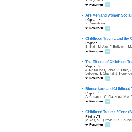
T. Segraves
Resumen
·
Are Men and Women Social
Página :75
Z. Zemishlany
Resumen
·
Childhood Trauma and the C
Página :76
B. Etain, M. Aas, F. Bellivier, I.
Resumen
·
The Effects of Childhood Tr
Página :77
J. De Souza Queiroz, B. Etain, J
Leboyer, H. Chantal, J. Houenou
Resumen
·
Biomarkers and Childhood
Página :78
A. Cattaneo, G. Plazzotta, M.A. 
Resumen
·
Childhood Trauma / Gene (B
Página :79
M. Aas, S. Djurovic, U.K. Haukvik
Resumen