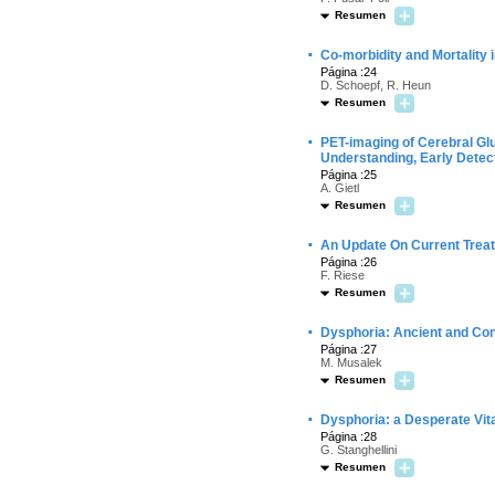
Resumen
·
Co-morbidity and Mortality 
Página :24
D. Schoepf, R. Heun
Resumen
·
PET-imaging of Cerebral Glu
Understanding, Early Detect
Página :25
A. Gietl
Resumen
·
An Update On Current Trea
Página :26
F. Riese
Resumen
·
Dysphoria: Ancient and Co
Página :27
M. Musalek
Resumen
·
Dysphoria: a Desperate Vita
Página :28
G. Stanghellini
Resumen