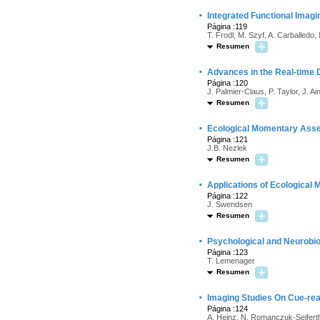
·
Integrated Functional Imag
Página :119
T. Frodl, M. Szyf, A. Carballedo, M
Resumen
·
Advances in the Real-time 
Página :120
J. Palmier-Claus, P. Taylor, J. A
Resumen
·
Ecological Momentary Asses
Página :121
J.B. Nezlek
Resumen
·
Applications of Ecological
Página :122
J. Swendsen
Resumen
·
Psychological and Neurobio
Página :123
T. Lemenager
Resumen
·
Imaging Studies On Cue-reac
Página :124
A. Heinz, N. Romanczuk-Seifert