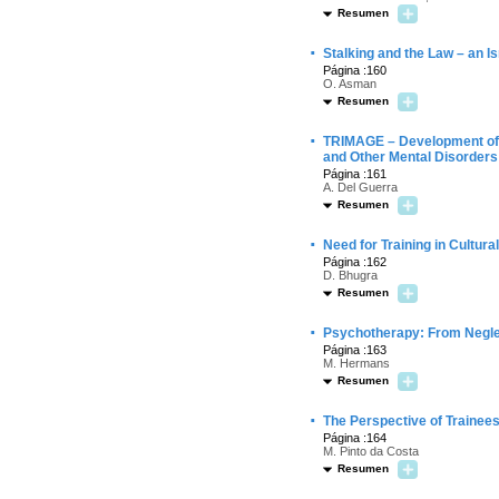
Resumen
·
Stalking and the Law – an I
Página :160
O. Asman
Resumen
·
TRIMAGE – Development of a
and Other Mental Disorders
Página :161
A. Del Guerra
Resumen
·
Need for Training in Cultur
Página :162
D. Bhugra
Resumen
·
Psychotherapy: From Negle
Página :163
M. Hermans
Resumen
·
The Perspective of Trainees
Página :164
M. Pinto da Costa
Resumen