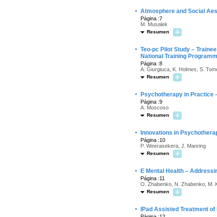
·
Atmosphere and Social Aes
Página :7
M. Musalek
Resumen
·
Teo-pc Pilot Study – Train
National Training Program
Página :8
A. Giurgiuca, K. Holmes, S. Tomo
Resumen
·
Psychotherapy in Practice –
Página :9
A. Moscoso
Resumen
·
Innovations in Psychothera
Página :10
P. Weerasekera, J. Manring
Resumen
·
E Mental Health – Addressi
Página :11
O. Zhabenko, N. Zhabenko, M. 
Resumen
·
IPad Assisted Treatment of 
Página :12