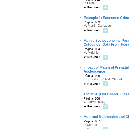
P. Falkai
Resumen
·
Example 1: Economic Crises
Página :103
M. Martin-Carrasco
Resumen
·
Family Socioeconomic Posit
Outcomes: Data From Fran
Página :104
M. Melchior
Resumen
·
Impact of Maternal Prenata
Adolescence
Página :105
E.D. Barker, C.A.M. Charlotte
Resumen
·
The MATQUID Cohort: Links
Página :106
A. Sutter-Dallay
Resumen
·
Maternal Depression and Ch
Página :107
P. Surkan