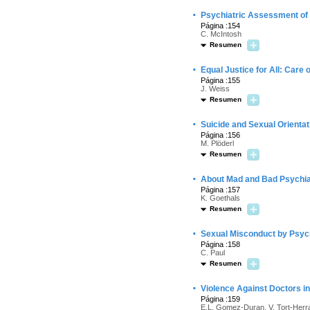
·
Psychiatric Assessment of
Página :154
C. McIntosh
Resumen
·
Equal Justice for All: Care
Página :155
J. Weiss
Resumen
·
Suicide and Sexual Orienta
Página :156
M. Plöderl
Resumen
·
About Mad and Bad Psychia
Página :157
K. Goethals
Resumen
·
Sexual Misconduct by Psych
Página :158
C. Paul
Resumen
·
Violence Against Doctors in
Página :159
E.L. Gomez-Duran, V. Tort-Herr