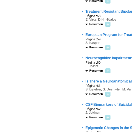
Resumen
·
Treatment Resistant Bipola
Página :58
E. Vieta, D.H. Hidalgo
Resumen
·
European Program for Trea
Página :59
S. Kasper
Resumen
·
Neurocognitive Impairments
Página :60
F. Jollant
Resumen
·
Is There a Neuroanatomical 
Página :61
S. Bijttebier, S. Desmyter, M. Ve
Resumen
·
CSF Biomarkers of Suicidal
Página :62
J. Jokinen
Resumen
·
Epigenetic Changes in the S