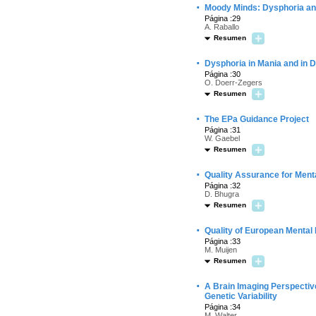
·
Moody Minds: Dysphoria an
Página :29
A. Raballo
Resumen
·
Dysphoria in Mania and in 
Página :30
O. Doerr-Zegers
Resumen
·
The EPa Guidance Project
Página :31
W. Gaebel
Resumen
·
Quality Assurance for Ment
Página :32
D. Bhugra
Resumen
·
Quality of European Mental 
Página :33
M. Muijen
Resumen
·
A Brain Imaging Perspectiv
Genetic Variability
Página :34
M. Walter