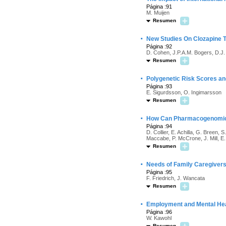
Página :91
M. Muijen
Resumen
·
New Studies On Clozapine 
Página :92
D. Cohen, J.P.A.M. Bogers, D.J.
Resumen
·
Polygenetic Risk Scores and
Página :93
E. Sigurdsson, O. Ingimarsson
Resumen
·
How Can Pharmacogenomics 
Página :94
D. Collier, E. Achilla, G. Breen,
Maccabe, P. McCrone, J. Mill, E.
Resumen
·
Needs of Family Caregivers
Página :95
F. Friedrich, J. Wancata
Resumen
·
Employment and Mental He
Página :96
W. Kawohl
Resumen