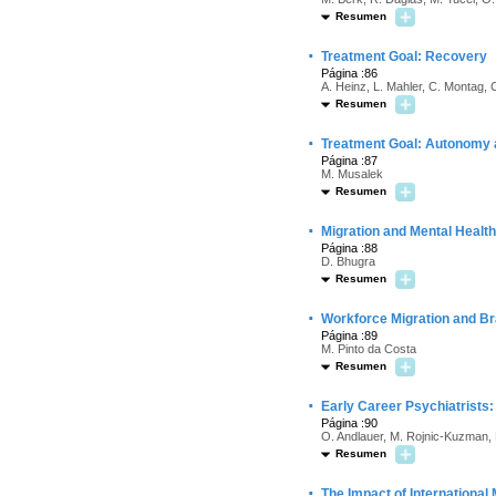
Resumen
·
Treatment Goal: Recovery
Página :86
A. Heinz, L. Mahler, C. Montag, C
Resumen
·
Treatment Goal: Autonomy a
Página :87
M. Musalek
Resumen
·
Migration and Mental Health
Página :88
D. Bhugra
Resumen
·
Workforce Migration and Bra
Página :89
M. Pinto da Costa
Resumen
·
Early Career Psychiatrists:
Página :90
O. Andlauer, M. Rojnic-Kuzman, 
Resumen
·
The Impact of Internationa