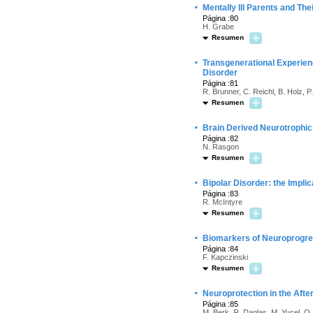
·
Mentally Ill Parents and The
Página :80
H. Grabe
Resumen
·
Transgenerational Experien
Disorder
Página :81
R. Brunner, C. Reichl, B. Holz, 
Resumen
·
Brain Derived Neurotrophic
Página :82
N. Rasgon
Resumen
·
Bipolar Disorder: the Impli
Página :83
R. McIntyre
Resumen
·
Biomarkers of Neuroprogres
Página :84
F. Kapczinski
Resumen
·
Neuroprotection in the After
Página :85
M. Berk, R. Daglas, M. Yucel, O