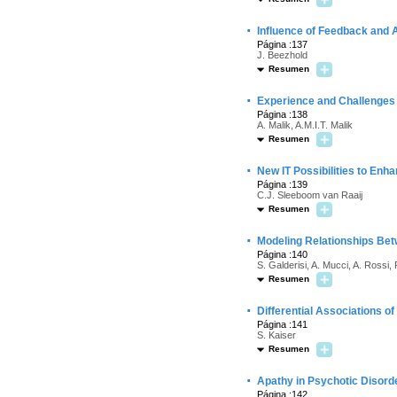
·
Influence of Feedback and 
Página :137
J. Beezhold
Resumen
·
Experience and Challenges 
Página :138
A. Malik, A.M.I.T. Malik
Resumen
·
New IT Possibilities to Enha
Página :139
C.J. Sleeboom van Raaij
Resumen
·
Modeling Relationships Bet
Página :140
S. Galderisi, A. Mucci, A. Rossi, 
Resumen
·
Differential Associations 
Página :141
S. Kaiser
Resumen
·
Apathy in Psychotic Disorde
Página :142