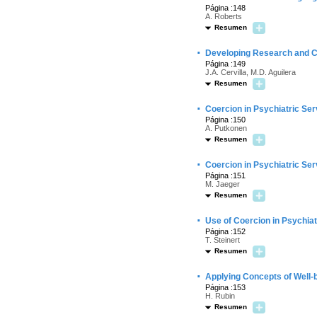
Página :148
A. Roberts
Resumen
·
Developing Research and Cl
Página :149
J.A. Cervilla, M.D. Aguilera
Resumen
·
Coercion in Psychiatric Ser
Página :150
A. Putkonen
Resumen
·
Coercion in Psychiatric Ser
Página :151
M. Jaeger
Resumen
·
Use of Coercion in Psychia
Página :152
T. Steinert
Resumen
·
Applying Concepts of Well-b
Página :153
H. Rubin
Resumen